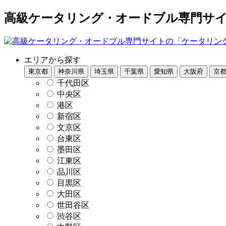
高級ケータリング・オードブル専門サイト
エリアから探す
東京都
神奈川県
埼玉県
千葉県
愛知県
大阪府
京
千代田区
中央区
港区
新宿区
文京区
台東区
墨田区
江東区
品川区
目黒区
大田区
世田谷区
渋谷区