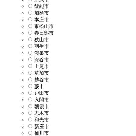
飯能市
加須市
本庄市
東松山市
春日部市
狭山市
羽生市
鴻巣市
深谷市
上尾市
草加市
越谷市
蕨市
戸田市
入間市
朝霞市
志木市
和光市
新座市
桶川市