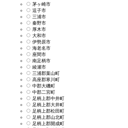
茅ヶ崎市
逗子市
三浦市
秦野市
厚木市
大和市
伊勢原市
海老名市
座間市
南足柄市
綾瀬市
三浦郡葉山町
高座郡寒川町
中郡大磯町
中郡二宮町
足柄上郡中井町
足柄上郡大井町
足柄上郡松田町
足柄上郡山北町
足柄上郡開成町