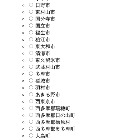
日野市
東村山市
国分寺市
国立市
福生市
狛江市
東大和市
清瀬市
東久留米市
武蔵村山市
多摩市
稲城市
羽村市
あきる野市
西東京市
西多摩郡瑞穂町
西多摩郡日の出町
西多摩郡檜原村
西多摩郡奥多摩町
大島町