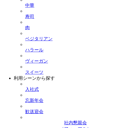
中華
寿司
肉
ベジタリアン
ハラール
ヴィーガン
スイーツ
利用シーンから探す
入社式
忘新年会
歓送迎会
社内懇親会