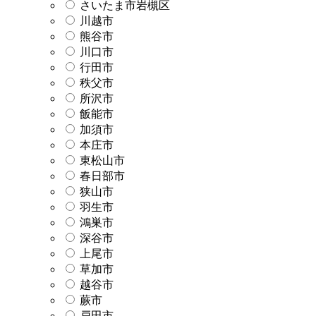
さいたま市岩槻区
川越市
熊谷市
川口市
行田市
秩父市
所沢市
飯能市
加須市
本庄市
東松山市
春日部市
狭山市
羽生市
鴻巣市
深谷市
上尾市
草加市
越谷市
蕨市
戸田市