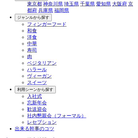
東京都
神奈川県
埼玉県
千葉県
愛知県
大阪府
京
都府
兵庫県
福岡県
ジャンルから探す
フィンガーフード
和食
洋食
中華
寿司
肉
ベジタリアン
ハラール
ヴィーガン
スイーツ
利用シーンから探す
入社式
忘新年会
歓送迎会
社内懇親会（フォーマル）
レセプション
出来る幹事のコツ