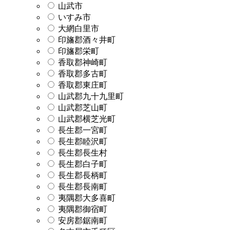
山武市
いすみ市
大網白里市
印旛郡酒々井町
印旛郡栄町
香取郡神崎町
香取郡多古町
香取郡東庄町
山武郡九十九里町
山武郡芝山町
山武郡横芝光町
長生郡一宮町
長生郡睦沢町
長生郡長生村
長生郡白子町
長生郡長柄町
長生郡長南町
夷隅郡大多喜町
夷隅郡御宿町
安房郡鋸南町