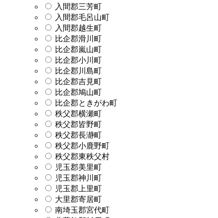
入間郡三芳町
入間郡毛呂山町
入間郡越生町
比企郡滑川町
比企郡嵐山町
比企郡小川町
比企郡川島町
比企郡吉見町
比企郡鳩山町
比企郡ときがわ町
秩父郡横瀬町
秩父郡皆野町
秩父郡長瀞町
秩父郡小鹿野町
秩父郡東秩父村
児玉郡美里町
児玉郡神川町
児玉郡上里町
大里郡寄居町
南埼玉郡宮代町