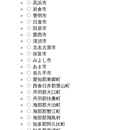
高浜市
岩倉市
豊明市
日進市
田原市
愛西市
清須市
北名古屋市
弥富市
みよし市
あま市
長久手市
愛知郡東郷町
西春日井郡豊山町
丹羽郡大口町
丹羽郡扶桑町
海部郡大治町
海部郡蟹江町
海部郡飛島村
知多郡阿久比町