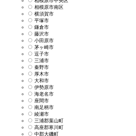
相模原市中央区
相模原市南区
横須賀市
平塚市
鎌倉市
藤沢市
小田原市
茅ヶ崎市
逗子市
三浦市
秦野市
厚木市
大和市
伊勢原市
海老名市
座間市
南足柄市
綾瀬市
三浦郡葉山町
高座郡寒川町
中郡大磯町