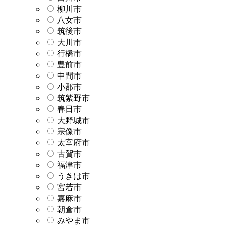
柳川市
八女市
筑後市
大川市
行橋市
豊前市
中間市
小郡市
筑紫野市
春日市
大野城市
宗像市
太宰府市
古賀市
福津市
うきは市
宮若市
嘉麻市
朝倉市
みやま市