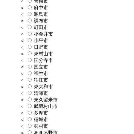
青梅市
府中市
昭島市
調布市
町田市
小金井市
小平市
日野市
東村山市
国分寺市
国立市
福生市
狛江市
東大和市
清瀬市
東久留米市
武蔵村山市
多摩市
稲城市
羽村市
あきる野市