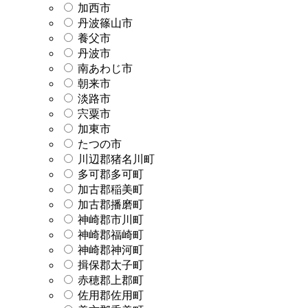
加西市
丹波篠山市
養父市
丹波市
南あわじ市
朝来市
淡路市
宍粟市
加東市
たつの市
川辺郡猪名川町
多可郡多可町
加古郡稲美町
加古郡播磨町
神崎郡市川町
神崎郡福崎町
神崎郡神河町
揖保郡太子町
赤穂郡上郡町
佐用郡佐用町