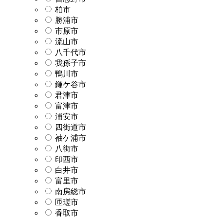
柏市
勝浦市
市原市
流山市
八千代市
我孫子市
鴨川市
鎌ケ谷市
君津市
富津市
浦安市
四街道市
袖ケ浦市
八街市
印西市
白井市
富里市
南房総市
匝瑳市
香取市