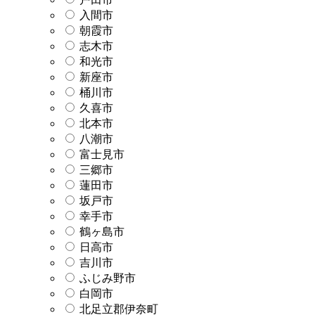
入間市
朝霞市
志木市
和光市
新座市
桶川市
久喜市
北本市
八潮市
富士見市
三郷市
蓮田市
坂戸市
幸手市
鶴ヶ島市
日高市
吉川市
ふじみ野市
白岡市
北足立郡伊奈町