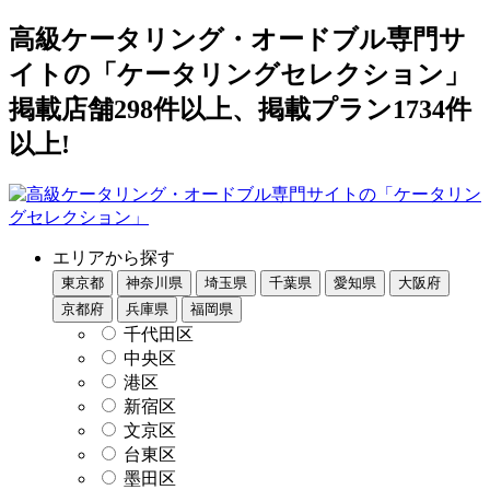
高級ケータリング・オードブル専門サ
イトの「ケータリングセレクション」
掲載店舗298件以上、掲載プラン1734件
以上!
エリアから探す
東京都
神奈川県
埼玉県
千葉県
愛知県
大阪府
京都府
兵庫県
福岡県
千代田区
中央区
港区
新宿区
文京区
台東区
墨田区