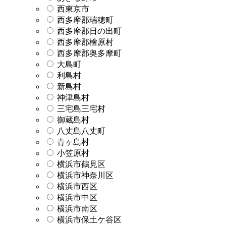
西東京市
西多摩郡瑞穂町
西多摩郡日の出町
西多摩郡檜原村
西多摩郡奥多摩町
大島町
利島村
新島村
神津島村
三宅島三宅村
御蔵島村
八丈島八丈町
青ヶ島村
小笠原村
横浜市鶴見区
横浜市神奈川区
横浜市西区
横浜市中区
横浜市南区
横浜市保土ケ谷区