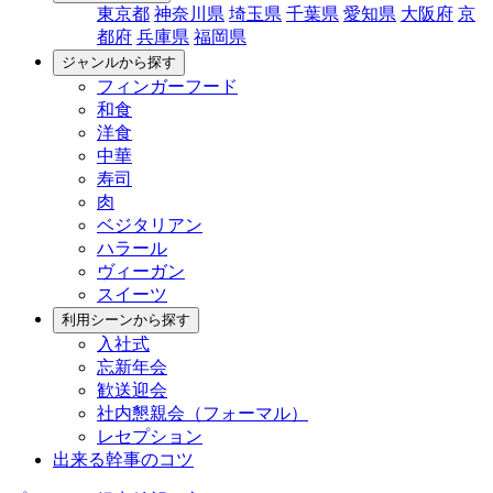
東京都
神奈川県
埼玉県
千葉県
愛知県
大阪府
京
都府
兵庫県
福岡県
ジャンルから探す
フィンガーフード
和食
洋食
中華
寿司
肉
ベジタリアン
ハラール
ヴィーガン
スイーツ
利用シーンから探す
入社式
忘新年会
歓送迎会
社内懇親会（フォーマル）
レセプション
出来る幹事のコツ