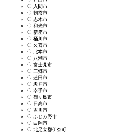
入間市
朝霞市
志木市
和光市
新座市
桶川市
久喜市
北本市
八潮市
富士見市
三郷市
蓮田市
坂戸市
幸手市
鶴ヶ島市
日高市
吉川市
ふじみ野市
白岡市
北足立郡伊奈町