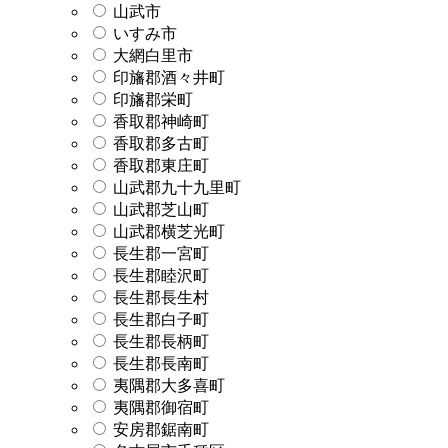
山武市
いすみ市
大網白里市
印旛郡酒々井町
印旛郡栄町
香取郡神崎町
香取郡多古町
香取郡東庄町
山武郡九十九里町
山武郡芝山町
山武郡横芝光町
長生郡一宮町
長生郡睦沢町
長生郡長生村
長生郡白子町
長生郡長柄町
長生郡長南町
夷隅郡大多喜町
夷隅郡御宿町
安房郡鋸南町