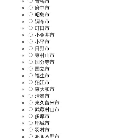
青梅市
府中市
昭島市
調布市
町田市
小金井市
小平市
日野市
東村山市
国分寺市
国立市
福生市
狛江市
東大和市
清瀬市
東久留米市
武蔵村山市
多摩市
稲城市
羽村市
あきる野市