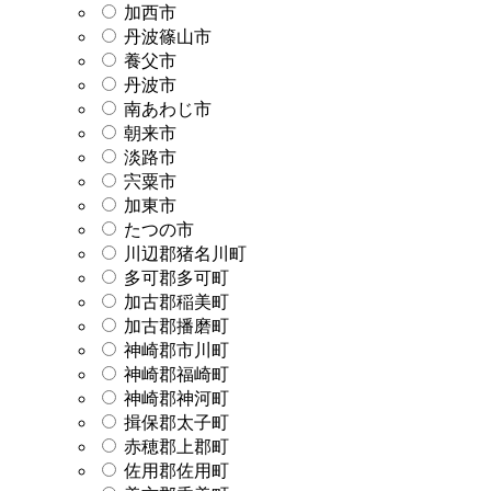
加西市
丹波篠山市
養父市
丹波市
南あわじ市
朝来市
淡路市
宍粟市
加東市
たつの市
川辺郡猪名川町
多可郡多可町
加古郡稲美町
加古郡播磨町
神崎郡市川町
神崎郡福崎町
神崎郡神河町
揖保郡太子町
赤穂郡上郡町
佐用郡佐用町