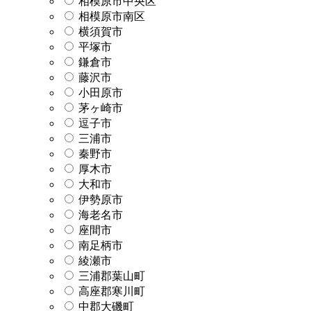
相模原市中央区
相模原市南区
横須賀市
平塚市
鎌倉市
藤沢市
小田原市
茅ヶ崎市
逗子市
三浦市
秦野市
厚木市
大和市
伊勢原市
海老名市
座間市
南足柄市
綾瀬市
三浦郡葉山町
高座郡寒川町
中郡大磯町