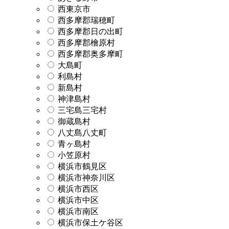
西東京市
西多摩郡瑞穂町
西多摩郡日の出町
西多摩郡檜原村
西多摩郡奥多摩町
大島町
利島村
新島村
神津島村
三宅島三宅村
御蔵島村
八丈島八丈町
青ヶ島村
小笠原村
横浜市鶴見区
横浜市神奈川区
横浜市西区
横浜市中区
横浜市南区
横浜市保土ケ谷区