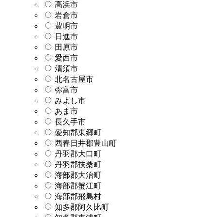
高浜市
岩倉市
豊明市
日進市
田原市
愛西市
清須市
北名古屋市
弥富市
みよし市
あま市
長久手市
愛知郡東郷町
西春日井郡豊山町
丹羽郡大口町
丹羽郡扶桑町
海部郡大治町
海部郡蟹江町
海部郡飛島村
知多郡阿久比町