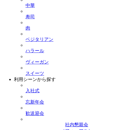
中華
寿司
肉
ベジタリアン
ハラール
ヴィーガン
スイーツ
利用シーンから探す
入社式
忘新年会
歓送迎会
社内懇親会