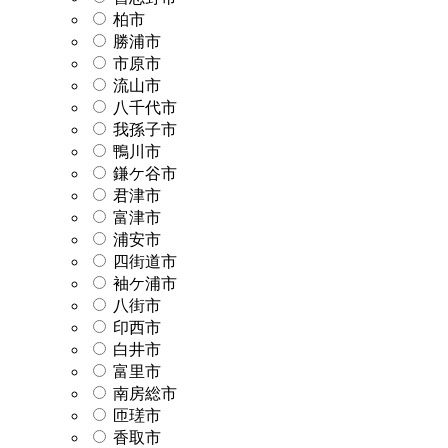
柏市
勝浦市
市原市
流山市
八千代市
我孫子市
鴨川市
鎌ケ谷市
君津市
富津市
浦安市
四街道市
袖ケ浦市
八街市
印西市
白井市
富里市
南房総市
匝瑳市
香取市