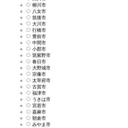
柳川市
八女市
筑後市
大川市
行橋市
豊前市
中間市
小郡市
筑紫野市
春日市
大野城市
宗像市
太宰府市
古賀市
福津市
うきは市
宮若市
嘉麻市
朝倉市
みやま市