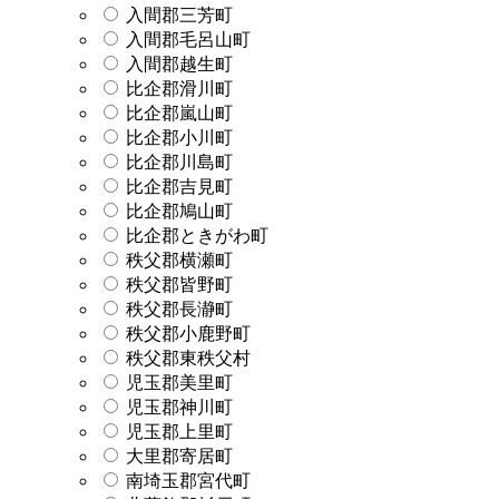
入間郡三芳町
入間郡毛呂山町
入間郡越生町
比企郡滑川町
比企郡嵐山町
比企郡小川町
比企郡川島町
比企郡吉見町
比企郡鳩山町
比企郡ときがわ町
秩父郡横瀬町
秩父郡皆野町
秩父郡長瀞町
秩父郡小鹿野町
秩父郡東秩父村
児玉郡美里町
児玉郡神川町
児玉郡上里町
大里郡寄居町
南埼玉郡宮代町