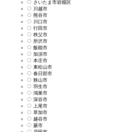
さいたま市岩槻区
川越市
熊谷市
川口市
行田市
秩父市
所沢市
飯能市
加須市
本庄市
東松山市
春日部市
狭山市
羽生市
鴻巣市
深谷市
上尾市
草加市
越谷市
蕨市
戸田市