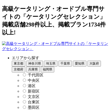
高級ケータリング・オードブル専門サ
イトの「ケータリングセレクション」
掲載店舗298件以上、掲載プラン1734件
以上!
エリアから探す
東京都
神奈川県
埼玉県
千葉県
愛知県
大阪府
京都府
兵庫県
福岡県
千代田区
中央区
港区
新宿区
文京区
台東区
墨田区