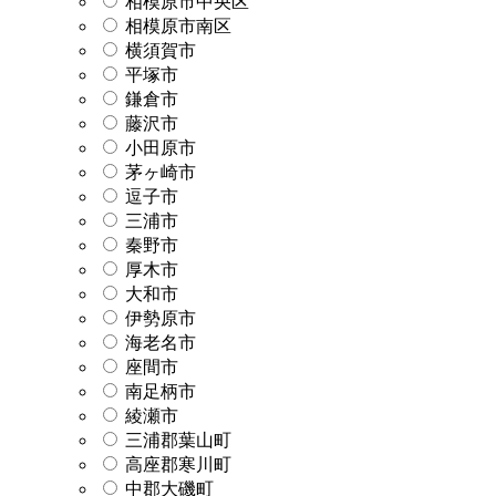
相模原市中央区
相模原市南区
横須賀市
平塚市
鎌倉市
藤沢市
小田原市
茅ヶ崎市
逗子市
三浦市
秦野市
厚木市
大和市
伊勢原市
海老名市
座間市
南足柄市
綾瀬市
三浦郡葉山町
高座郡寒川町
中郡大磯町