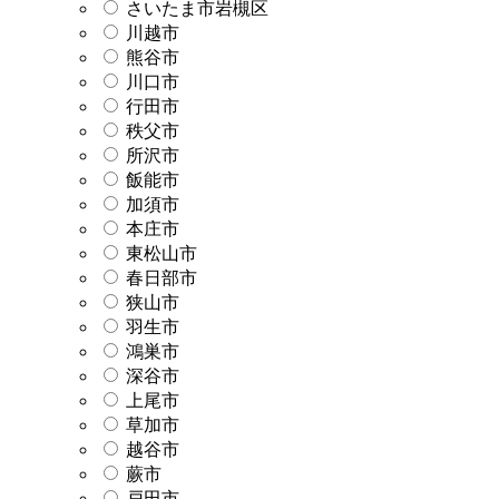
さいたま市岩槻区
川越市
熊谷市
川口市
行田市
秩父市
所沢市
飯能市
加須市
本庄市
東松山市
春日部市
狭山市
羽生市
鴻巣市
深谷市
上尾市
草加市
越谷市
蕨市
戸田市