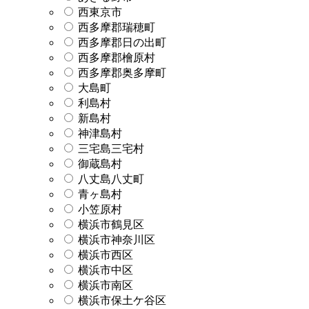
西東京市
西多摩郡瑞穂町
西多摩郡日の出町
西多摩郡檜原村
西多摩郡奥多摩町
大島町
利島村
新島村
神津島村
三宅島三宅村
御蔵島村
八丈島八丈町
青ヶ島村
小笠原村
横浜市鶴見区
横浜市神奈川区
横浜市西区
横浜市中区
横浜市南区
横浜市保土ケ谷区