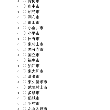
青梅市
府中市
昭島市
調布市
町田市
小金井市
小平市
日野市
東村山市
国分寺市
国立市
福生市
狛江市
東大和市
清瀬市
東久留米市
武蔵村山市
多摩市
稲城市
羽村市
あきる野市