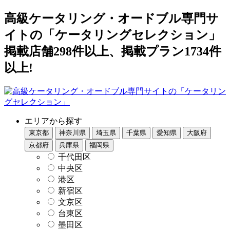
高級ケータリング・オードブル専門サ
イトの「ケータリングセレクション」
掲載店舗298件以上、掲載プラン1734件
以上!
エリアから探す
東京都
神奈川県
埼玉県
千葉県
愛知県
大阪府
京都府
兵庫県
福岡県
千代田区
中央区
港区
新宿区
文京区
台東区
墨田区