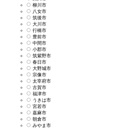
柳川市
八女市
筑後市
大川市
行橋市
豊前市
中間市
小郡市
筑紫野市
春日市
大野城市
宗像市
太宰府市
古賀市
福津市
うきは市
宮若市
嘉麻市
朝倉市
みやま市