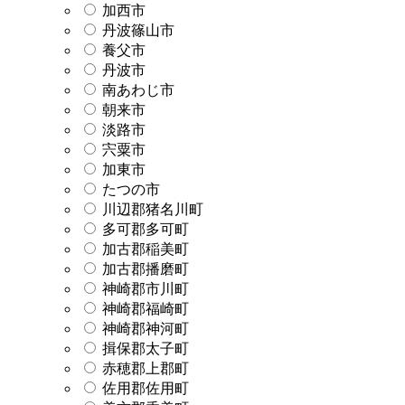
加西市
丹波篠山市
養父市
丹波市
南あわじ市
朝来市
淡路市
宍粟市
加東市
たつの市
川辺郡猪名川町
多可郡多可町
加古郡稲美町
加古郡播磨町
神崎郡市川町
神崎郡福崎町
神崎郡神河町
揖保郡太子町
赤穂郡上郡町
佐用郡佐用町