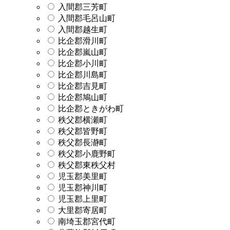
入間郡三芳町
入間郡毛呂山町
入間郡越生町
比企郡滑川町
比企郡嵐山町
比企郡小川町
比企郡川島町
比企郡吉見町
比企郡鳩山町
比企郡ときがわ町
秩父郡横瀬町
秩父郡皆野町
秩父郡長瀞町
秩父郡小鹿野町
秩父郡東秩父村
児玉郡美里町
児玉郡神川町
児玉郡上里町
大里郡寄居町
南埼玉郡宮代町