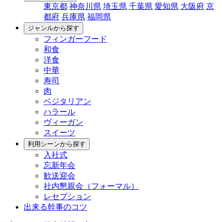
東京都
神奈川県
埼玉県
千葉県
愛知県
大阪府
京
都府
兵庫県
福岡県
ジャンルから探す
フィンガーフード
和食
洋食
中華
寿司
肉
ベジタリアン
ハラール
ヴィーガン
スイーツ
利用シーンから探す
入社式
忘新年会
歓送迎会
社内懇親会（フォーマル）
レセプション
出来る幹事のコツ