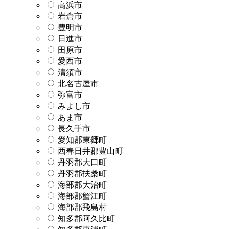
高浜市
岩倉市
豊明市
日進市
田原市
愛西市
清須市
北名古屋市
弥富市
みよし市
あま市
長久手市
愛知郡東郷町
西春日井郡豊山町
丹羽郡大口町
丹羽郡扶桑町
海部郡大治町
海部郡蟹江町
海部郡飛島村
知多郡阿久比町