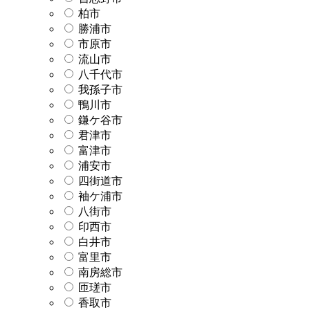
柏市
勝浦市
市原市
流山市
八千代市
我孫子市
鴨川市
鎌ケ谷市
君津市
富津市
浦安市
四街道市
袖ケ浦市
八街市
印西市
白井市
富里市
南房総市
匝瑳市
香取市