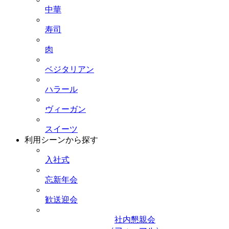
中華
寿司
肉
ベジタリアン
ハラール
ヴィーガン
スイーツ
利用シーンから探す
入社式
忘新年会
歓送迎会
社内懇親会