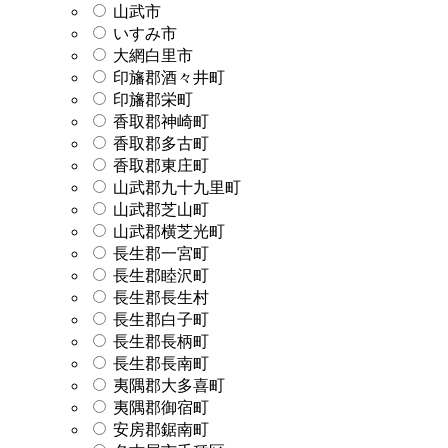
山武市
いすみ市
大網白里市
印旛郡酒々井町
印旛郡栄町
香取郡神崎町
香取郡多古町
香取郡東庄町
山武郡九十九里町
山武郡芝山町
山武郡横芝光町
長生郡一宮町
長生郡睦沢町
長生郡長生村
長生郡白子町
長生郡長柄町
長生郡長南町
夷隅郡大多喜町
夷隅郡御宿町
安房郡鋸南町