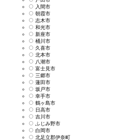
入間市
朝霞市
志木市
和光市
新座市
桶川市
久喜市
北本市
八潮市
富士見市
三郷市
蓮田市
坂戸市
幸手市
鶴ヶ島市
日高市
吉川市
ふじみ野市
白岡市
北足立郡伊奈町