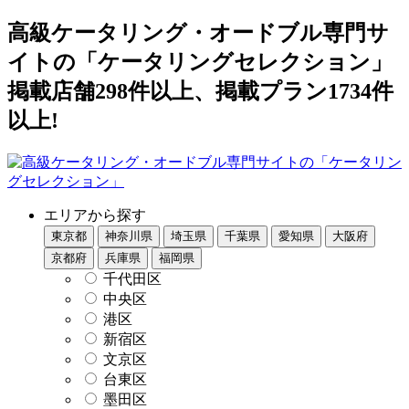
高級ケータリング・オードブル専門サ
イトの「ケータリングセレクション」
掲載店舗298件以上、掲載プラン1734件
以上!
エリアから探す
東京都
神奈川県
埼玉県
千葉県
愛知県
大阪府
京都府
兵庫県
福岡県
千代田区
中央区
港区
新宿区
文京区
台東区
墨田区