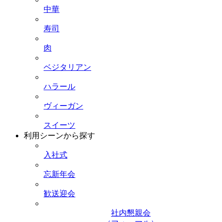
中華
寿司
肉
ベジタリアン
ハラール
ヴィーガン
スイーツ
利用シーンから探す
入社式
忘新年会
歓送迎会
社内懇親会