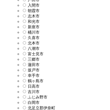
入間市
朝霞市
志木市
和光市
新座市
桶川市
久喜市
北本市
八潮市
富士見市
三郷市
蓮田市
坂戸市
幸手市
鶴ヶ島市
日高市
吉川市
ふじみ野市
白岡市
北足立郡伊奈町