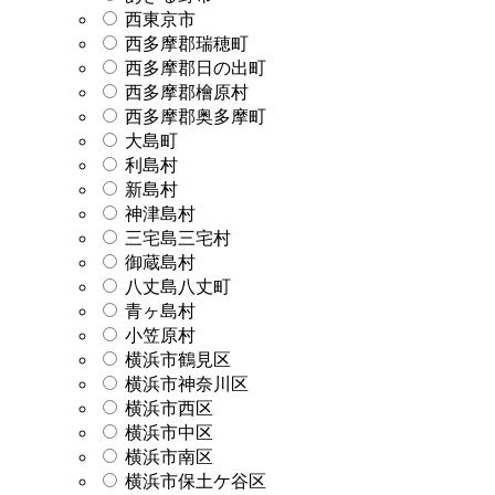
西東京市
西多摩郡瑞穂町
西多摩郡日の出町
西多摩郡檜原村
西多摩郡奥多摩町
大島町
利島村
新島村
神津島村
三宅島三宅村
御蔵島村
八丈島八丈町
青ヶ島村
小笠原村
横浜市鶴見区
横浜市神奈川区
横浜市西区
横浜市中区
横浜市南区
横浜市保土ケ谷区