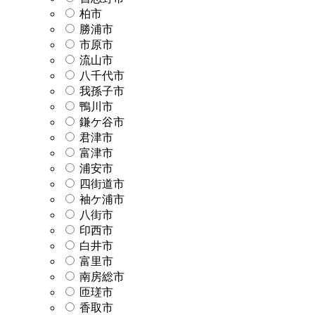
柏市
勝浦市
市原市
流山市
八千代市
我孫子市
鴨川市
鎌ケ谷市
君津市
富津市
浦安市
四街道市
袖ケ浦市
八街市
印西市
白井市
富里市
南房総市
匝瑳市
香取市