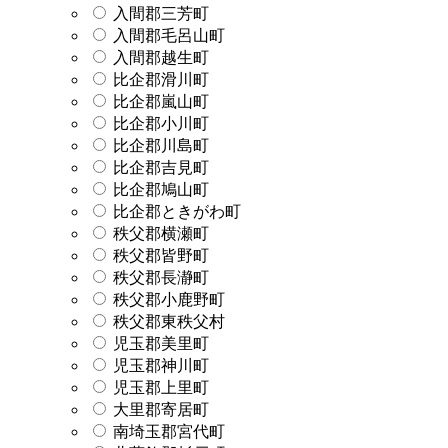
入間郡三芳町
入間郡毛呂山町
入間郡越生町
比企郡滑川町
比企郡嵐山町
比企郡小川町
比企郡川島町
比企郡吉見町
比企郡鳩山町
比企郡ときがわ町
秩父郡横瀬町
秩父郡皆野町
秩父郡長瀞町
秩父郡小鹿野町
秩父郡東秩父村
児玉郡美里町
児玉郡神川町
児玉郡上里町
大里郡寄居町
南埼玉郡宮代町