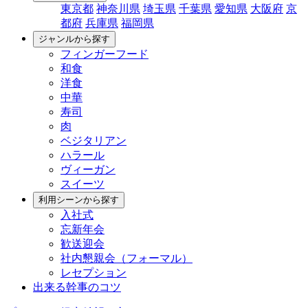
東京都
神奈川県
埼玉県
千葉県
愛知県
大阪府
京
都府
兵庫県
福岡県
ジャンルから探す
フィンガーフード
和食
洋食
中華
寿司
肉
ベジタリアン
ハラール
ヴィーガン
スイーツ
利用シーンから探す
入社式
忘新年会
歓送迎会
社内懇親会（フォーマル）
レセプション
出来る幹事のコツ