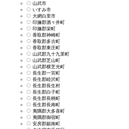
山武市
いすみ市
大網白里市
印旛郡酒々井町
印旛郡栄町
香取郡神崎町
香取郡多古町
香取郡東庄町
山武郡九十九里町
山武郡芝山町
山武郡横芝光町
長生郡一宮町
長生郡睦沢町
長生郡長生村
長生郡白子町
長生郡長柄町
長生郡長南町
夷隅郡大多喜町
夷隅郡御宿町
安房郡鋸南町