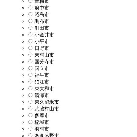
青梅市
府中市
昭島市
調布市
町田市
小金井市
小平市
日野市
東村山市
国分寺市
国立市
福生市
狛江市
東大和市
清瀬市
東久留米市
武蔵村山市
多摩市
稲城市
羽村市
あきる野市