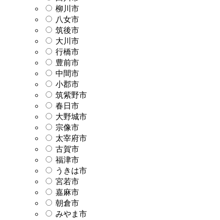
柳川市
八女市
筑後市
大川市
行橋市
豊前市
中間市
小郡市
筑紫野市
春日市
大野城市
宗像市
太宰府市
古賀市
福津市
うきは市
宮若市
嘉麻市
朝倉市
みやま市