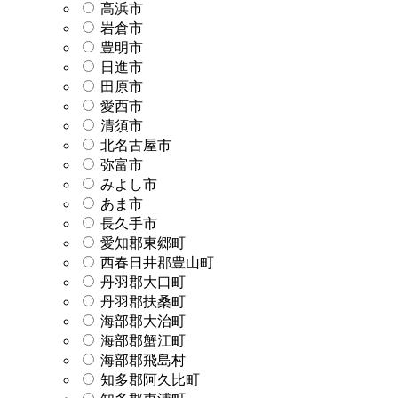
高浜市
岩倉市
豊明市
日進市
田原市
愛西市
清須市
北名古屋市
弥富市
みよし市
あま市
長久手市
愛知郡東郷町
西春日井郡豊山町
丹羽郡大口町
丹羽郡扶桑町
海部郡大治町
海部郡蟹江町
海部郡飛島村
知多郡阿久比町