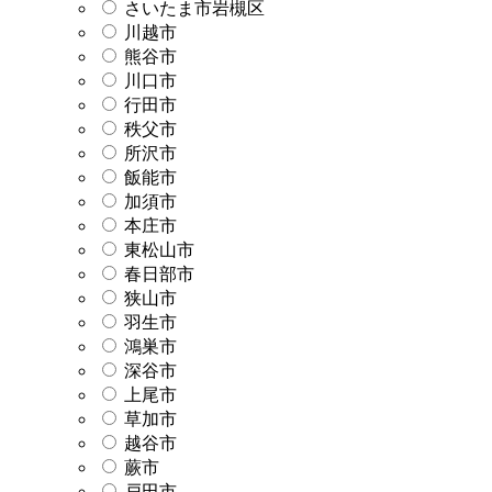
さいたま市岩槻区
川越市
熊谷市
川口市
行田市
秩父市
所沢市
飯能市
加須市
本庄市
東松山市
春日部市
狭山市
羽生市
鴻巣市
深谷市
上尾市
草加市
越谷市
蕨市
戸田市