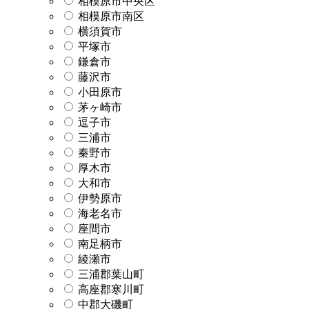
相模原市中央区
相模原市南区
横須賀市
平塚市
鎌倉市
藤沢市
小田原市
茅ヶ崎市
逗子市
三浦市
秦野市
厚木市
大和市
伊勢原市
海老名市
座間市
南足柄市
綾瀬市
三浦郡葉山町
高座郡寒川町
中郡大磯町