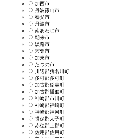
加西市
丹波篠山市
養父市
丹波市
南あわじ市
朝来市
淡路市
宍粟市
加東市
たつの市
川辺郡猪名川町
多可郡多可町
加古郡稲美町
加古郡播磨町
神崎郡市川町
神崎郡福崎町
神崎郡神河町
揖保郡太子町
赤穂郡上郡町
佐用郡佐用町