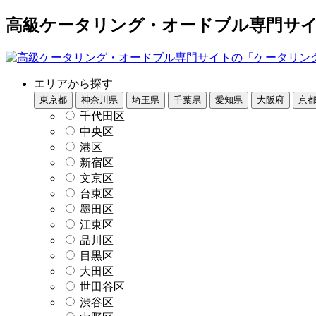
高級ケータリング・オードブル専門サイト
エリアから探す
東京都
神奈川県
埼玉県
千葉県
愛知県
大阪府
京
千代田区
中央区
港区
新宿区
文京区
台東区
墨田区
江東区
品川区
目黒区
大田区
世田谷区
渋谷区