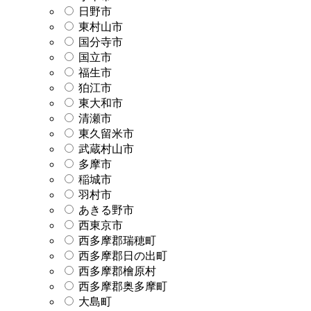
日野市
東村山市
国分寺市
国立市
福生市
狛江市
東大和市
清瀬市
東久留米市
武蔵村山市
多摩市
稲城市
羽村市
あきる野市
西東京市
西多摩郡瑞穂町
西多摩郡日の出町
西多摩郡檜原村
西多摩郡奥多摩町
大島町