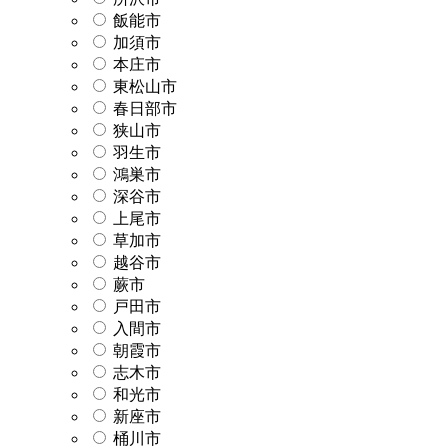
飯能市
加須市
本庄市
東松山市
春日部市
狭山市
羽生市
鴻巣市
深谷市
上尾市
草加市
越谷市
蕨市
戸田市
入間市
朝霞市
志木市
和光市
新座市
桶川市