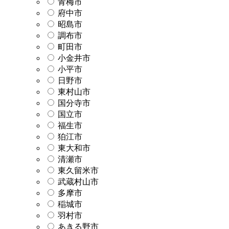
青梅市
府中市
昭島市
調布市
町田市
小金井市
小平市
日野市
東村山市
国分寺市
国立市
福生市
狛江市
東大和市
清瀬市
東久留米市
武蔵村山市
多摩市
稲城市
羽村市
あきる野市