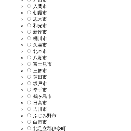
入間市
朝霞市
志木市
和光市
新座市
桶川市
久喜市
北本市
八潮市
富士見市
三郷市
蓮田市
坂戸市
幸手市
鶴ヶ島市
日高市
吉川市
ふじみ野市
白岡市
北足立郡伊奈町