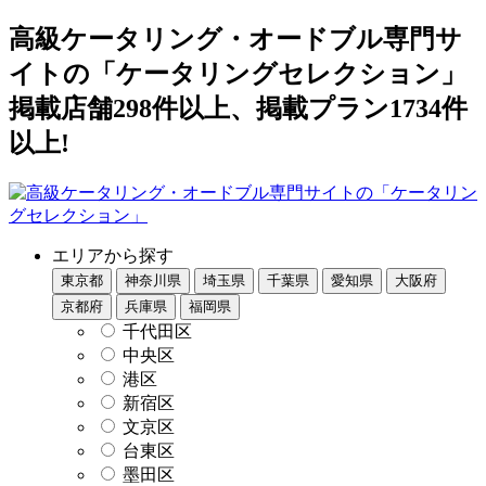
高級ケータリング・オードブル専門サ
イトの「ケータリングセレクション」
掲載店舗298件以上、掲載プラン1734件
以上!
エリアから探す
東京都
神奈川県
埼玉県
千葉県
愛知県
大阪府
京都府
兵庫県
福岡県
千代田区
中央区
港区
新宿区
文京区
台東区
墨田区