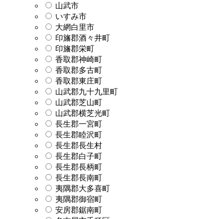
山武市
いすみ市
大網白里市
印旛郡酒々井町
印旛郡栄町
香取郡神崎町
香取郡多古町
香取郡東庄町
山武郡九十九里町
山武郡芝山町
山武郡横芝光町
長生郡一宮町
長生郡睦沢町
長生郡長生村
長生郡白子町
長生郡長柄町
長生郡長南町
夷隅郡大多喜町
夷隅郡御宿町
安房郡鋸南町