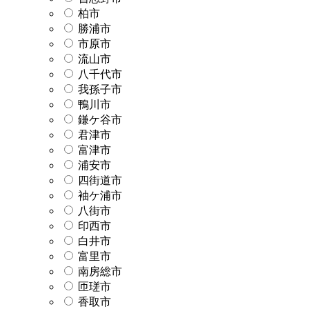
柏市
勝浦市
市原市
流山市
八千代市
我孫子市
鴨川市
鎌ケ谷市
君津市
富津市
浦安市
四街道市
袖ケ浦市
八街市
印西市
白井市
富里市
南房総市
匝瑳市
香取市