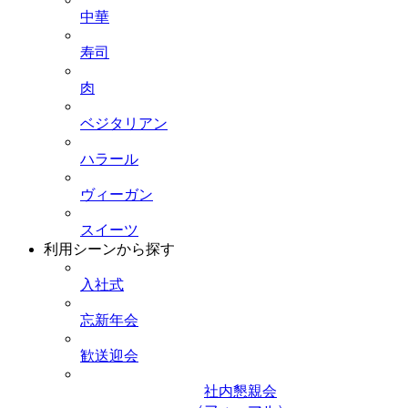
中華
寿司
肉
ベジタリアン
ハラール
ヴィーガン
スイーツ
利用シーンから探す
入社式
忘新年会
歓送迎会
社内懇親会