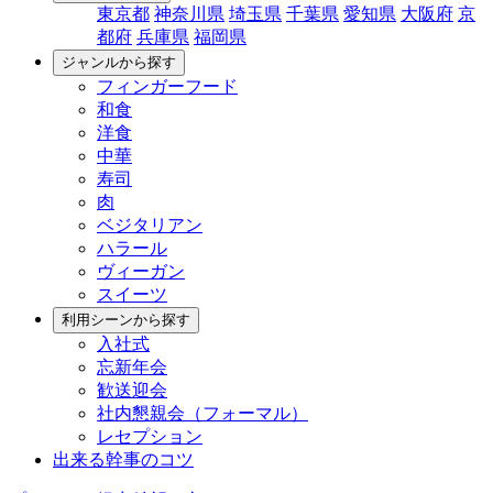
東京都
神奈川県
埼玉県
千葉県
愛知県
大阪府
京
都府
兵庫県
福岡県
ジャンルから探す
フィンガーフード
和食
洋食
中華
寿司
肉
ベジタリアン
ハラール
ヴィーガン
スイーツ
利用シーンから探す
入社式
忘新年会
歓送迎会
社内懇親会（フォーマル）
レセプション
出来る幹事のコツ