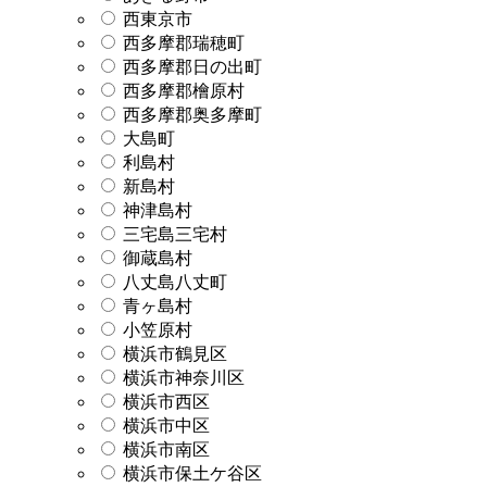
西東京市
西多摩郡瑞穂町
西多摩郡日の出町
西多摩郡檜原村
西多摩郡奥多摩町
大島町
利島村
新島村
神津島村
三宅島三宅村
御蔵島村
八丈島八丈町
青ヶ島村
小笠原村
横浜市鶴見区
横浜市神奈川区
横浜市西区
横浜市中区
横浜市南区
横浜市保土ケ谷区