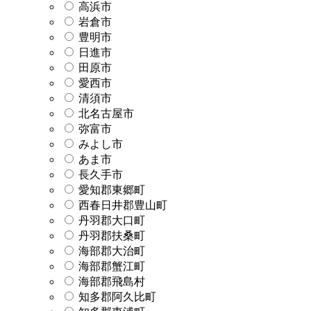
高浜市
岩倉市
豊明市
日進市
田原市
愛西市
清須市
北名古屋市
弥富市
みよし市
あま市
長久手市
愛知郡東郷町
西春日井郡豊山町
丹羽郡大口町
丹羽郡扶桑町
海部郡大治町
海部郡蟹江町
海部郡飛島村
知多郡阿久比町