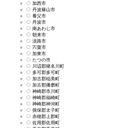
加西市
丹波篠山市
養父市
丹波市
南あわじ市
朝来市
淡路市
宍粟市
加東市
たつの市
川辺郡猪名川町
多可郡多可町
加古郡稲美町
加古郡播磨町
神崎郡市川町
神崎郡福崎町
神崎郡神河町
揖保郡太子町
赤穂郡上郡町
佐用郡佐用町