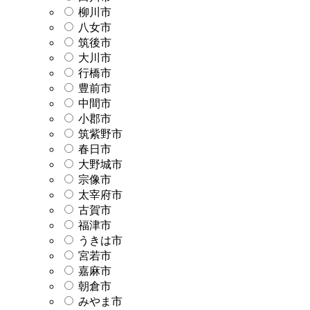
柳川市
八女市
筑後市
大川市
行橋市
豊前市
中間市
小郡市
筑紫野市
春日市
大野城市
宗像市
太宰府市
古賀市
福津市
うきは市
宮若市
嘉麻市
朝倉市
みやま市