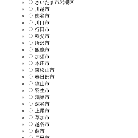
さいたま市岩槻区
川越市
熊谷市
川口市
行田市
秩父市
所沢市
飯能市
加須市
本庄市
東松山市
春日部市
狭山市
羽生市
鴻巣市
深谷市
上尾市
草加市
越谷市
蕨市
戸田市