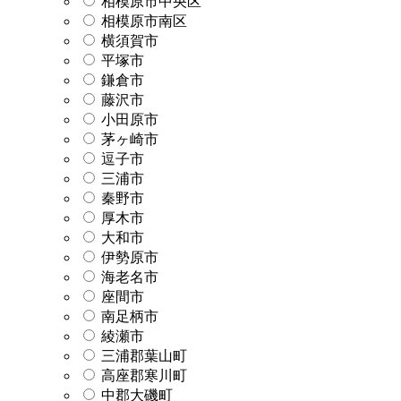
相模原市中央区
相模原市南区
横須賀市
平塚市
鎌倉市
藤沢市
小田原市
茅ヶ崎市
逗子市
三浦市
秦野市
厚木市
大和市
伊勢原市
海老名市
座間市
南足柄市
綾瀬市
三浦郡葉山町
高座郡寒川町
中郡大磯町