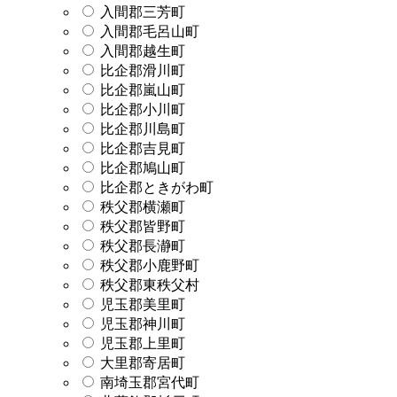
入間郡三芳町
入間郡毛呂山町
入間郡越生町
比企郡滑川町
比企郡嵐山町
比企郡小川町
比企郡川島町
比企郡吉見町
比企郡鳩山町
比企郡ときがわ町
秩父郡横瀬町
秩父郡皆野町
秩父郡長瀞町
秩父郡小鹿野町
秩父郡東秩父村
児玉郡美里町
児玉郡神川町
児玉郡上里町
大里郡寄居町
南埼玉郡宮代町