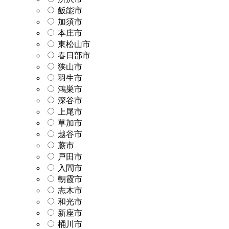
飯能市
加須市
本庄市
東松山市
春日部市
狭山市
羽生市
鴻巣市
深谷市
上尾市
草加市
越谷市
蕨市
戸田市
入間市
朝霞市
志木市
和光市
新座市
桶川市