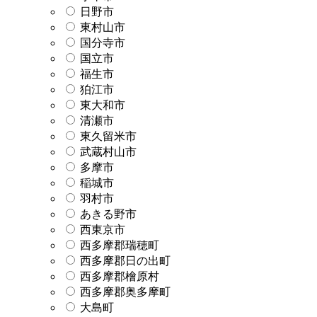
日野市
東村山市
国分寺市
国立市
福生市
狛江市
東大和市
清瀬市
東久留米市
武蔵村山市
多摩市
稲城市
羽村市
あきる野市
西東京市
西多摩郡瑞穂町
西多摩郡日の出町
西多摩郡檜原村
西多摩郡奥多摩町
大島町