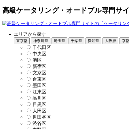
高級ケータリング・オードブル専門サイト
エリアから探す
東京都
神奈川県
埼玉県
千葉県
愛知県
大阪府
京
千代田区
中央区
港区
新宿区
文京区
台東区
墨田区
江東区
品川区
目黒区
大田区
世田谷区
渋谷区