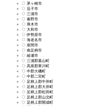
茅ヶ崎市
逗子市
三浦市
秦野市
厚木市
大和市
伊勢原市
海老名市
座間市
南足柄市
綾瀬市
三浦郡葉山町
高座郡寒川町
中郡大磯町
中郡二宮町
足柄上郡中井町
足柄上郡大井町
足柄上郡松田町
足柄上郡山北町
足柄上郡開成町