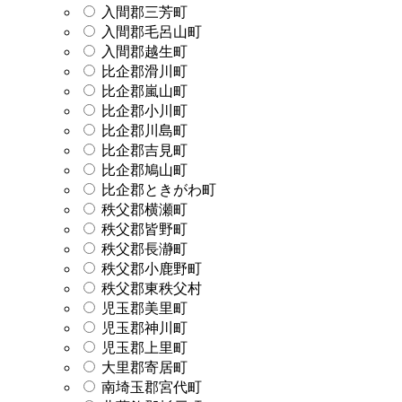
入間郡三芳町
入間郡毛呂山町
入間郡越生町
比企郡滑川町
比企郡嵐山町
比企郡小川町
比企郡川島町
比企郡吉見町
比企郡鳩山町
比企郡ときがわ町
秩父郡横瀬町
秩父郡皆野町
秩父郡長瀞町
秩父郡小鹿野町
秩父郡東秩父村
児玉郡美里町
児玉郡神川町
児玉郡上里町
大里郡寄居町
南埼玉郡宮代町