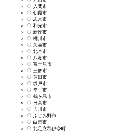
入間市
朝霞市
志木市
和光市
新座市
桶川市
久喜市
北本市
八潮市
富士見市
三郷市
蓮田市
坂戸市
幸手市
鶴ヶ島市
日高市
吉川市
ふじみ野市
白岡市
北足立郡伊奈町