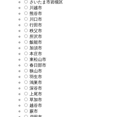
さいたま市岩槻区
川越市
熊谷市
川口市
行田市
秩父市
所沢市
飯能市
加須市
本庄市
東松山市
春日部市
狭山市
羽生市
鴻巣市
深谷市
上尾市
草加市
越谷市
蕨市
戸田市