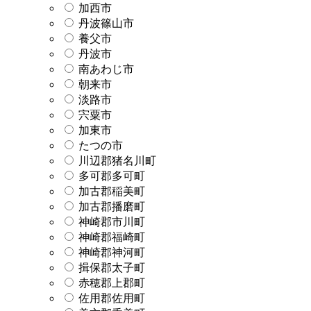
加西市
丹波篠山市
養父市
丹波市
南あわじ市
朝来市
淡路市
宍粟市
加東市
たつの市
川辺郡猪名川町
多可郡多可町
加古郡稲美町
加古郡播磨町
神崎郡市川町
神崎郡福崎町
神崎郡神河町
揖保郡太子町
赤穂郡上郡町
佐用郡佐用町