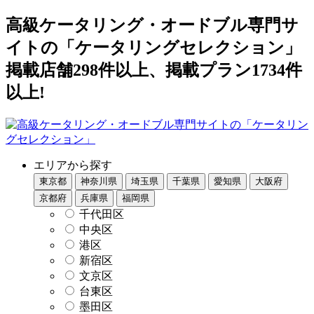
高級ケータリング・オードブル専門サ
イトの「ケータリングセレクション」
掲載店舗298件以上、掲載プラン1734件
以上!
エリアから探す
東京都
神奈川県
埼玉県
千葉県
愛知県
大阪府
京都府
兵庫県
福岡県
千代田区
中央区
港区
新宿区
文京区
台東区
墨田区