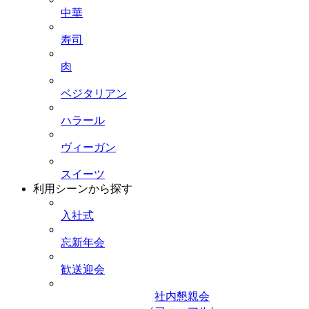
中華
寿司
肉
ベジタリアン
ハラール
ヴィーガン
スイーツ
利用シーンから探す
入社式
忘新年会
歓送迎会
社内懇親会