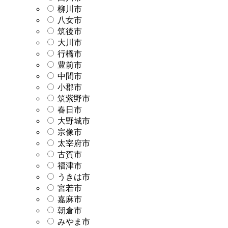
柳川市
八女市
筑後市
大川市
行橋市
豊前市
中間市
小郡市
筑紫野市
春日市
大野城市
宗像市
太宰府市
古賀市
福津市
うきは市
宮若市
嘉麻市
朝倉市
みやま市