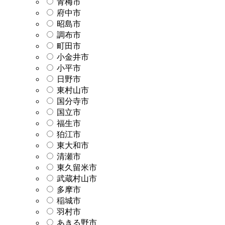
青梅市
府中市
昭島市
調布市
町田市
小金井市
小平市
日野市
東村山市
国分寺市
国立市
福生市
狛江市
東大和市
清瀬市
東久留米市
武蔵村山市
多摩市
稲城市
羽村市
あきる野市