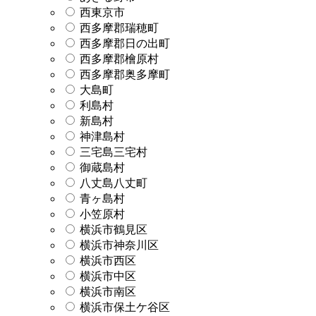
西東京市
西多摩郡瑞穂町
西多摩郡日の出町
西多摩郡檜原村
西多摩郡奥多摩町
大島町
利島村
新島村
神津島村
三宅島三宅村
御蔵島村
八丈島八丈町
青ヶ島村
小笠原村
横浜市鶴見区
横浜市神奈川区
横浜市西区
横浜市中区
横浜市南区
横浜市保土ケ谷区