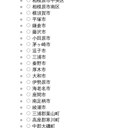
相模原市中央区
相模原市南区
横須賀市
平塚市
鎌倉市
藤沢市
小田原市
茅ヶ崎市
逗子市
三浦市
秦野市
厚木市
大和市
伊勢原市
海老名市
座間市
南足柄市
綾瀬市
三浦郡葉山町
高座郡寒川町
中郡大磯町