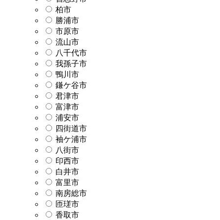
柏市
勝浦市
市原市
流山市
八千代市
我孫子市
鴨川市
鎌ケ谷市
君津市
富津市
浦安市
四街道市
袖ケ浦市
八街市
印西市
白井市
富里市
南房総市
匝瑳市
香取市