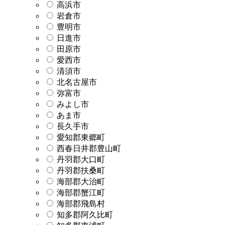
高浜市
岩倉市
豊明市
日進市
田原市
愛西市
清須市
北名古屋市
弥富市
みよし市
あま市
長久手市
愛知郡東郷町
西春日井郡豊山町
丹羽郡大口町
丹羽郡扶桑町
海部郡大治町
海部郡蟹江町
海部郡飛島村
知多郡阿久比町