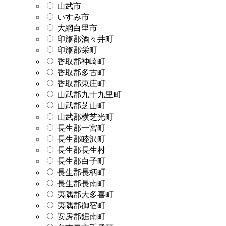
山武市
いすみ市
大網白里市
印旛郡酒々井町
印旛郡栄町
香取郡神崎町
香取郡多古町
香取郡東庄町
山武郡九十九里町
山武郡芝山町
山武郡横芝光町
長生郡一宮町
長生郡睦沢町
長生郡長生村
長生郡白子町
長生郡長柄町
長生郡長南町
夷隅郡大多喜町
夷隅郡御宿町
安房郡鋸南町