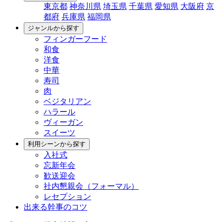
東京都
神奈川県
埼玉県
千葉県
愛知県
大阪府
京
都府
兵庫県
福岡県
ジャンルから探す
フィンガーフード
和食
洋食
中華
寿司
肉
ベジタリアン
ハラール
ヴィーガン
スイーツ
利用シーンから探す
入社式
忘新年会
歓送迎会
社内懇親会（フォーマル）
レセプション
出来る幹事のコツ