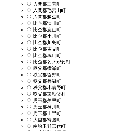
入間郡三芳町
入間郡毛呂山町
入間郡越生町
比企郡滑川町
比企郡嵐山町
比企郡小川町
比企郡川島町
比企郡吉見町
比企郡鳩山町
比企郡ときがわ町
秩父郡横瀬町
秩父郡皆野町
秩父郡長瀞町
秩父郡小鹿野町
秩父郡東秩父村
児玉郡美里町
児玉郡神川町
児玉郡上里町
大里郡寄居町
南埼玉郡宮代町