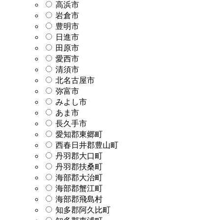
高浜市
岩倉市
豊明市
日進市
田原市
愛西市
清須市
北名古屋市
弥富市
みよし市
あま市
長久手市
愛知郡東郷町
西春日井郡豊山町
丹羽郡大口町
丹羽郡扶桑町
海部郡大治町
海部郡蟹江町
海部郡飛島村
知多郡阿久比町