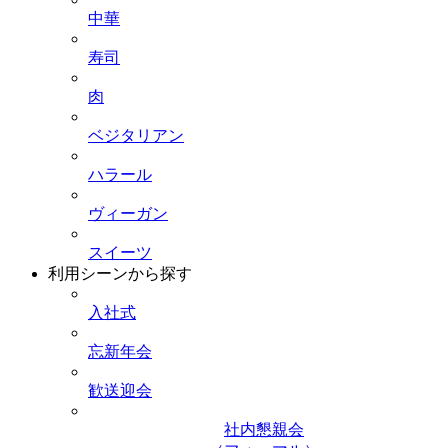
中華
寿司
肉
ベジタリアン
ハラール
ヴィーガン
スイーツ
利用シーンから探す
入社式
忘新年会
歓送迎会
社内懇親会