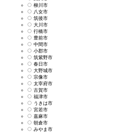
柳川市
八女市
筑後市
大川市
行橋市
豊前市
中間市
小郡市
筑紫野市
春日市
大野城市
宗像市
太宰府市
古賀市
福津市
うきは市
宮若市
嘉麻市
朝倉市
みやま市