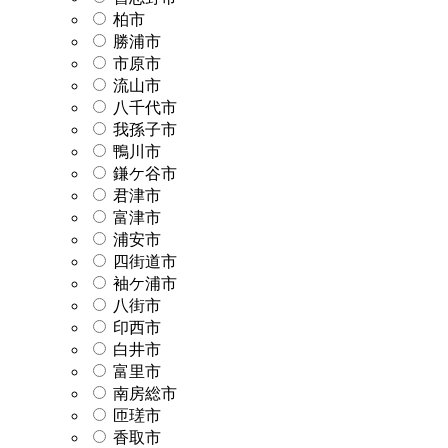
柏市
勝浦市
市原市
流山市
八千代市
我孫子市
鴨川市
鎌ケ谷市
君津市
富津市
浦安市
四街道市
袖ケ浦市
八街市
印西市
白井市
富里市
南房総市
匝瑳市
香取市