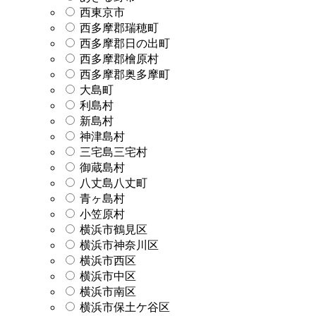
西東京市
西多摩郡瑞穂町
西多摩郡日の出町
西多摩郡檜原村
西多摩郡奥多摩町
大島町
利島村
新島村
神津島村
三宅島三宅村
御蔵島村
八丈島八丈町
青ヶ島村
小笠原村
横浜市鶴見区
横浜市神奈川区
横浜市西区
横浜市中区
横浜市南区
横浜市保土ケ谷区