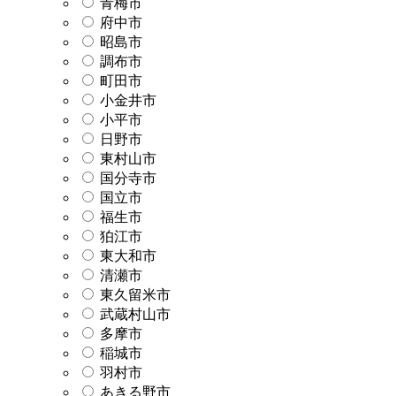
青梅市
府中市
昭島市
調布市
町田市
小金井市
小平市
日野市
東村山市
国分寺市
国立市
福生市
狛江市
東大和市
清瀬市
東久留米市
武蔵村山市
多摩市
稲城市
羽村市
あきる野市