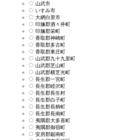
山武市
いすみ市
大網白里市
印旛郡酒々井町
印旛郡栄町
香取郡神崎町
香取郡多古町
香取郡東庄町
山武郡九十九里町
山武郡芝山町
山武郡横芝光町
長生郡一宮町
長生郡睦沢町
長生郡長生村
長生郡白子町
長生郡長柄町
長生郡長南町
夷隅郡大多喜町
夷隅郡御宿町
安房郡鋸南町