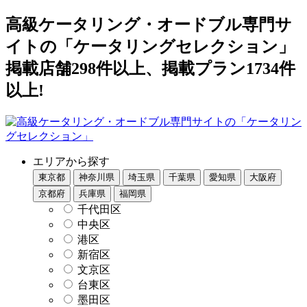
高級ケータリング・オードブル専門サ
イトの「ケータリングセレクション」
掲載店舗298件以上、掲載プラン1734件
以上!
エリアから探す
東京都
神奈川県
埼玉県
千葉県
愛知県
大阪府
京都府
兵庫県
福岡県
千代田区
中央区
港区
新宿区
文京区
台東区
墨田区