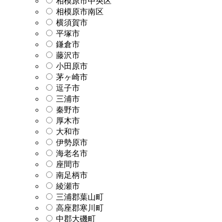
相模原市中央区
相模原市南区
横須賀市
平塚市
鎌倉市
藤沢市
小田原市
茅ヶ崎市
逗子市
三浦市
秦野市
厚木市
大和市
伊勢原市
海老名市
座間市
南足柄市
綾瀬市
三浦郡葉山町
高座郡寒川町
中郡大磯町