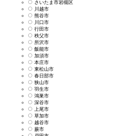
さいたま市岩槻区
川越市
熊谷市
川口市
行田市
秩父市
所沢市
飯能市
加須市
本庄市
東松山市
春日部市
狭山市
羽生市
鴻巣市
深谷市
上尾市
草加市
越谷市
蕨市
戸田市