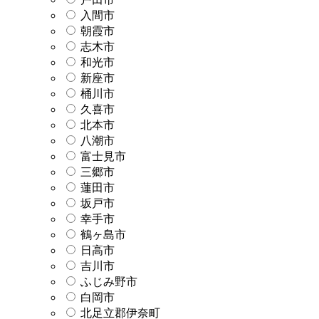
入間市
朝霞市
志木市
和光市
新座市
桶川市
久喜市
北本市
八潮市
富士見市
三郷市
蓮田市
坂戸市
幸手市
鶴ヶ島市
日高市
吉川市
ふじみ野市
白岡市
北足立郡伊奈町