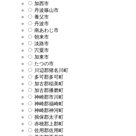
加西市
丹波篠山市
養父市
丹波市
南あわじ市
朝来市
淡路市
宍粟市
加東市
たつの市
川辺郡猪名川町
多可郡多可町
加古郡稲美町
加古郡播磨町
神崎郡市川町
神崎郡福崎町
神崎郡神河町
揖保郡太子町
赤穂郡上郡町
佐用郡佐用町