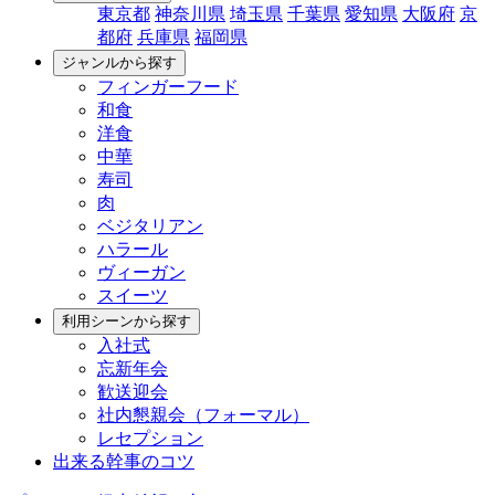
東京都
神奈川県
埼玉県
千葉県
愛知県
大阪府
京
都府
兵庫県
福岡県
ジャンルから探す
フィンガーフード
和食
洋食
中華
寿司
肉
ベジタリアン
ハラール
ヴィーガン
スイーツ
利用シーンから探す
入社式
忘新年会
歓送迎会
社内懇親会（フォーマル）
レセプション
出来る幹事のコツ