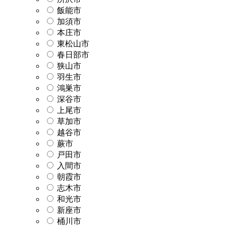
飯能市
加須市
本庄市
東松山市
春日部市
狭山市
羽生市
鴻巣市
深谷市
上尾市
草加市
越谷市
蕨市
戸田市
入間市
朝霞市
志木市
和光市
新座市
桶川市