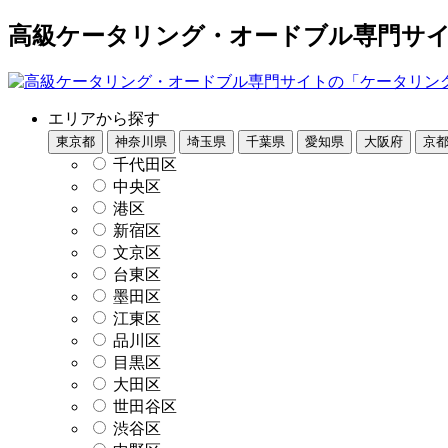
高級ケータリング・オードブル専門サイト
エリアから探す
東京都
神奈川県
埼玉県
千葉県
愛知県
大阪府
京
千代田区
中央区
港区
新宿区
文京区
台東区
墨田区
江東区
品川区
目黒区
大田区
世田谷区
渋谷区