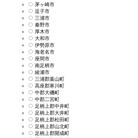
茅ヶ崎市
逗子市
三浦市
秦野市
厚木市
大和市
伊勢原市
海老名市
座間市
南足柄市
綾瀬市
三浦郡葉山町
高座郡寒川町
中郡大磯町
中郡二宮町
足柄上郡中井町
足柄上郡大井町
足柄上郡松田町
足柄上郡山北町
足柄上郡開成町