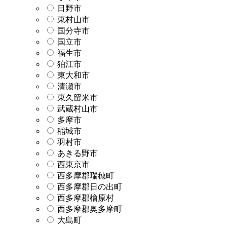
日野市
東村山市
国分寺市
国立市
福生市
狛江市
東大和市
清瀬市
東久留米市
武蔵村山市
多摩市
稲城市
羽村市
あきる野市
西東京市
西多摩郡瑞穂町
西多摩郡日の出町
西多摩郡檜原村
西多摩郡奥多摩町
大島町