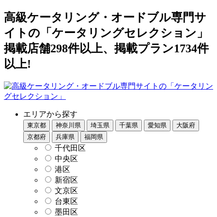
高級ケータリング・オードブル専門サ
イトの「ケータリングセレクション」
掲載店舗298件以上、掲載プラン1734件
以上!
エリアから探す
東京都
神奈川県
埼玉県
千葉県
愛知県
大阪府
京都府
兵庫県
福岡県
千代田区
中央区
港区
新宿区
文京区
台東区
墨田区