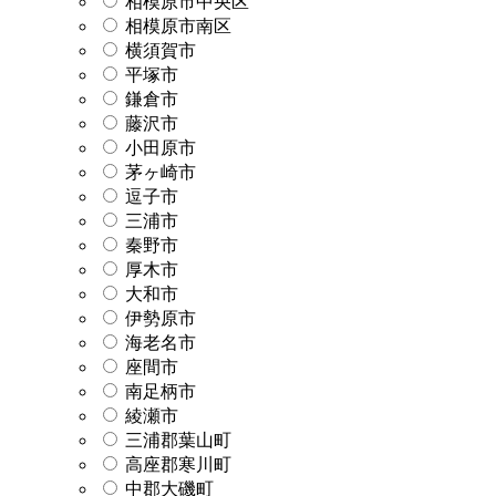
相模原市中央区
相模原市南区
横須賀市
平塚市
鎌倉市
藤沢市
小田原市
茅ヶ崎市
逗子市
三浦市
秦野市
厚木市
大和市
伊勢原市
海老名市
座間市
南足柄市
綾瀬市
三浦郡葉山町
高座郡寒川町
中郡大磯町