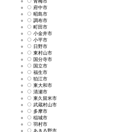
青梅市
府中市
昭島市
調布市
町田市
小金井市
小平市
日野市
東村山市
国分寺市
国立市
福生市
狛江市
東大和市
清瀬市
東久留米市
武蔵村山市
多摩市
稲城市
羽村市
あきる野市