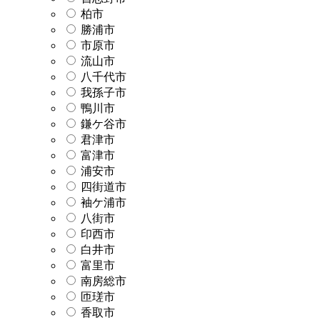
柏市
勝浦市
市原市
流山市
八千代市
我孫子市
鴨川市
鎌ケ谷市
君津市
富津市
浦安市
四街道市
袖ケ浦市
八街市
印西市
白井市
富里市
南房総市
匝瑳市
香取市