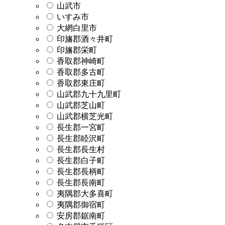
山武市
いすみ市
大網白里市
印旛郡酒々井町
印旛郡栄町
香取郡神崎町
香取郡多古町
香取郡東庄町
山武郡九十九里町
山武郡芝山町
山武郡横芝光町
長生郡一宮町
長生郡睦沢町
長生郡長生村
長生郡白子町
長生郡長柄町
長生郡長南町
夷隅郡大多喜町
夷隅郡御宿町
安房郡鋸南町