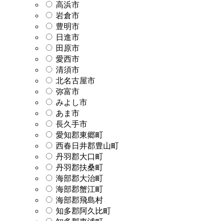
高浜市
岩倉市
豊明市
日進市
田原市
愛西市
清須市
北名古屋市
弥富市
みよし市
あま市
長久手市
愛知郡東郷町
西春日井郡豊山町
丹羽郡大口町
丹羽郡扶桑町
海部郡大治町
海部郡蟹江町
海部郡飛島村
知多郡阿久比町