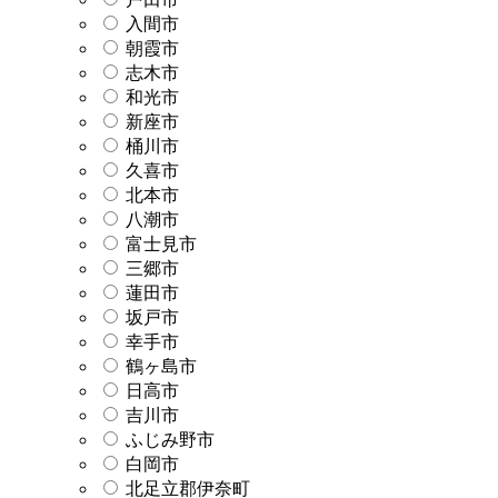
入間市
朝霞市
志木市
和光市
新座市
桶川市
久喜市
北本市
八潮市
富士見市
三郷市
蓮田市
坂戸市
幸手市
鶴ヶ島市
日高市
吉川市
ふじみ野市
白岡市
北足立郡伊奈町