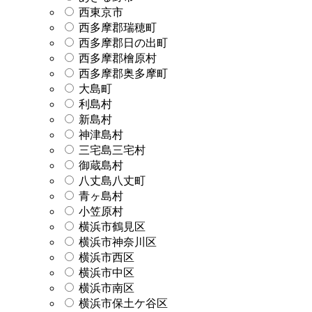
西東京市
西多摩郡瑞穂町
西多摩郡日の出町
西多摩郡檜原村
西多摩郡奥多摩町
大島町
利島村
新島村
神津島村
三宅島三宅村
御蔵島村
八丈島八丈町
青ヶ島村
小笠原村
横浜市鶴見区
横浜市神奈川区
横浜市西区
横浜市中区
横浜市南区
横浜市保土ケ谷区