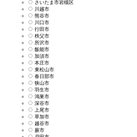
さいたま市岩槻区
川越市
熊谷市
川口市
行田市
秩父市
所沢市
飯能市
加須市
本庄市
東松山市
春日部市
狭山市
羽生市
鴻巣市
深谷市
上尾市
草加市
越谷市
蕨市
戸田市