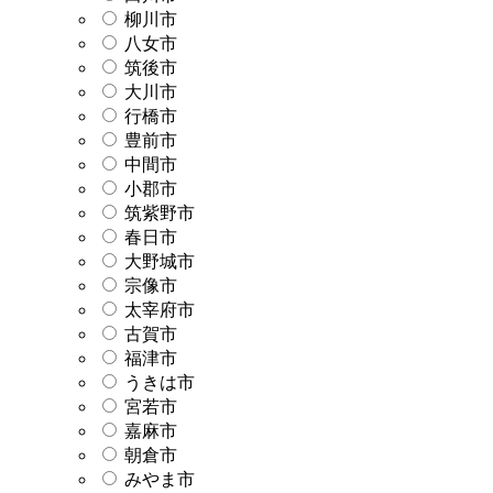
柳川市
八女市
筑後市
大川市
行橋市
豊前市
中間市
小郡市
筑紫野市
春日市
大野城市
宗像市
太宰府市
古賀市
福津市
うきは市
宮若市
嘉麻市
朝倉市
みやま市