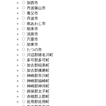
加西市
丹波篠山市
養父市
丹波市
南あわじ市
朝来市
淡路市
宍粟市
加東市
たつの市
川辺郡猪名川町
多可郡多可町
加古郡稲美町
加古郡播磨町
神崎郡市川町
神崎郡福崎町
神崎郡神河町
揖保郡太子町
赤穂郡上郡町
佐用郡佐用町