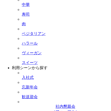
中華
寿司
肉
ベジタリアン
ハラール
ヴィーガン
スイーツ
利用シーンから探す
入社式
忘新年会
歓送迎会
社内懇親会