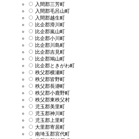
入間郡三芳町
入間郡毛呂山町
入間郡越生町
比企郡滑川町
比企郡嵐山町
比企郡小川町
比企郡川島町
比企郡吉見町
比企郡鳩山町
比企郡ときがわ町
秩父郡横瀬町
秩父郡皆野町
秩父郡長瀞町
秩父郡小鹿野町
秩父郡東秩父村
児玉郡美里町
児玉郡神川町
児玉郡上里町
大里郡寄居町
南埼玉郡宮代町