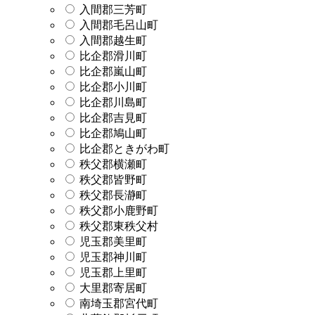
入間郡三芳町
入間郡毛呂山町
入間郡越生町
比企郡滑川町
比企郡嵐山町
比企郡小川町
比企郡川島町
比企郡吉見町
比企郡鳩山町
比企郡ときがわ町
秩父郡横瀬町
秩父郡皆野町
秩父郡長瀞町
秩父郡小鹿野町
秩父郡東秩父村
児玉郡美里町
児玉郡神川町
児玉郡上里町
大里郡寄居町
南埼玉郡宮代町