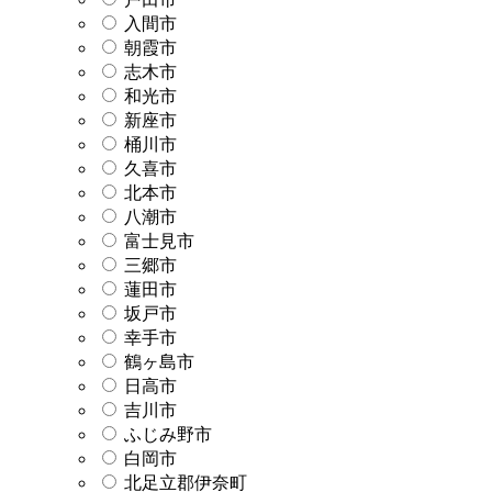
入間市
朝霞市
志木市
和光市
新座市
桶川市
久喜市
北本市
八潮市
富士見市
三郷市
蓮田市
坂戸市
幸手市
鶴ヶ島市
日高市
吉川市
ふじみ野市
白岡市
北足立郡伊奈町