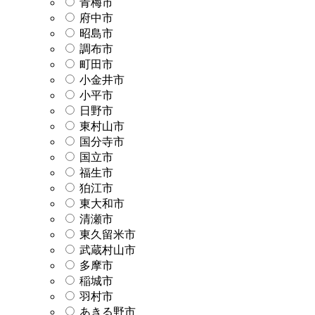
青梅市
府中市
昭島市
調布市
町田市
小金井市
小平市
日野市
東村山市
国分寺市
国立市
福生市
狛江市
東大和市
清瀬市
東久留米市
武蔵村山市
多摩市
稲城市
羽村市
あきる野市