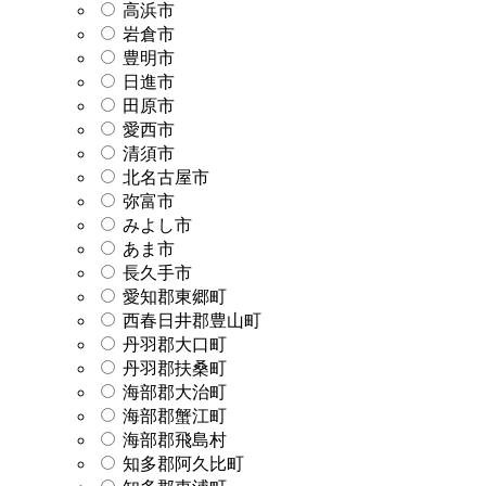
高浜市
岩倉市
豊明市
日進市
田原市
愛西市
清須市
北名古屋市
弥富市
みよし市
あま市
長久手市
愛知郡東郷町
西春日井郡豊山町
丹羽郡大口町
丹羽郡扶桑町
海部郡大治町
海部郡蟹江町
海部郡飛島村
知多郡阿久比町