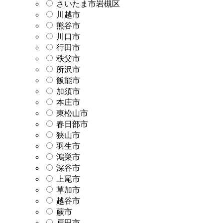
さいたま市岩槻区
川越市
熊谷市
川口市
行田市
秩父市
所沢市
飯能市
加須市
本庄市
東松山市
春日部市
狭山市
羽生市
鴻巣市
深谷市
上尾市
草加市
越谷市
蕨市
戸田市