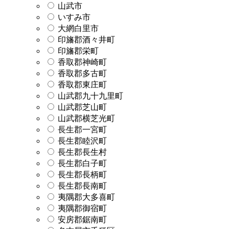
山武市
いすみ市
大網白里市
印旛郡酒々井町
印旛郡栄町
香取郡神崎町
香取郡多古町
香取郡東庄町
山武郡九十九里町
山武郡芝山町
山武郡横芝光町
長生郡一宮町
長生郡睦沢町
長生郡長生村
長生郡白子町
長生郡長柄町
長生郡長南町
夷隅郡大多喜町
夷隅郡御宿町
安房郡鋸南町