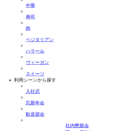
中華
寿司
肉
ベジタリアン
ハラール
ヴィーガン
スイーツ
利用シーンから探す
入社式
忘新年会
歓送迎会
社内懇親会