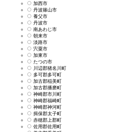
加西市
丹波篠山市
養父市
丹波市
南あわじ市
朝来市
淡路市
宍粟市
加東市
たつの市
川辺郡猪名川町
多可郡多可町
加古郡稲美町
加古郡播磨町
神崎郡市川町
神崎郡福崎町
神崎郡神河町
揖保郡太子町
赤穂郡上郡町
佐用郡佐用町