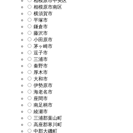
相模原市中央区
相模原市南区
横須賀市
平塚市
鎌倉市
藤沢市
小田原市
茅ヶ崎市
逗子市
三浦市
秦野市
厚木市
大和市
伊勢原市
海老名市
座間市
南足柄市
綾瀬市
三浦郡葉山町
高座郡寒川町
中郡大磯町