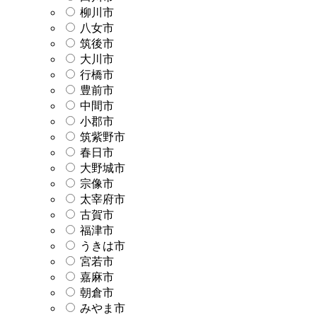
柳川市
八女市
筑後市
大川市
行橋市
豊前市
中間市
小郡市
筑紫野市
春日市
大野城市
宗像市
太宰府市
古賀市
福津市
うきは市
宮若市
嘉麻市
朝倉市
みやま市