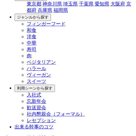
東京都
神奈川県
埼玉県
千葉県
愛知県
大阪府
京
都府
兵庫県
福岡県
ジャンルから探す
フィンガーフード
和食
洋食
中華
寿司
肉
ベジタリアン
ハラール
ヴィーガン
スイーツ
利用シーンから探す
入社式
忘新年会
歓送迎会
社内懇親会（フォーマル）
レセプション
出来る幹事のコツ