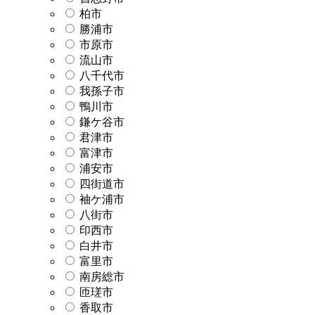
柏市
勝浦市
市原市
流山市
八千代市
我孫子市
鴨川市
鎌ケ谷市
君津市
富津市
浦安市
四街道市
袖ケ浦市
八街市
印西市
白井市
富里市
南房総市
匝瑳市
香取市