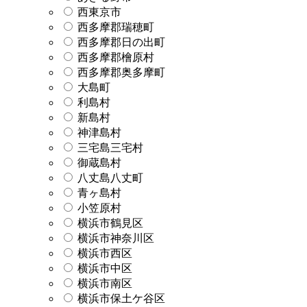
西東京市
西多摩郡瑞穂町
西多摩郡日の出町
西多摩郡檜原村
西多摩郡奥多摩町
大島町
利島村
新島村
神津島村
三宅島三宅村
御蔵島村
八丈島八丈町
青ヶ島村
小笠原村
横浜市鶴見区
横浜市神奈川区
横浜市西区
横浜市中区
横浜市南区
横浜市保土ケ谷区