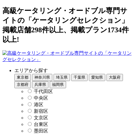
高級ケータリング・オードブル専門サ
イトの「ケータリングセレクション」
掲載店舗298件以上、掲載プラン1734件
以上!
エリアから探す
東京都
神奈川県
埼玉県
千葉県
愛知県
大阪府
京都府
兵庫県
福岡県
千代田区
中央区
港区
新宿区
文京区
台東区
墨田区