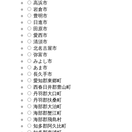
高浜市
岩倉市
豊明市
日進市
田原市
愛西市
清須市
北名古屋市
弥富市
みよし市
あま市
長久手市
愛知郡東郷町
西春日井郡豊山町
丹羽郡大口町
丹羽郡扶桑町
海部郡大治町
海部郡蟹江町
海部郡飛島村
知多郡阿久比町