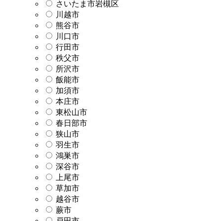
さいたま市岩槻区
川越市
熊谷市
川口市
行田市
秩父市
所沢市
飯能市
加須市
本庄市
東松山市
春日部市
狭山市
羽生市
鴻巣市
深谷市
上尾市
草加市
越谷市
蕨市
戸田市