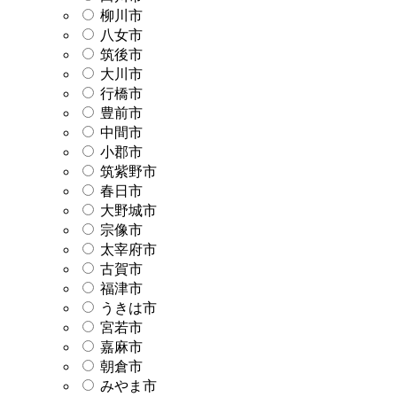
柳川市
八女市
筑後市
大川市
行橋市
豊前市
中間市
小郡市
筑紫野市
春日市
大野城市
宗像市
太宰府市
古賀市
福津市
うきは市
宮若市
嘉麻市
朝倉市
みやま市