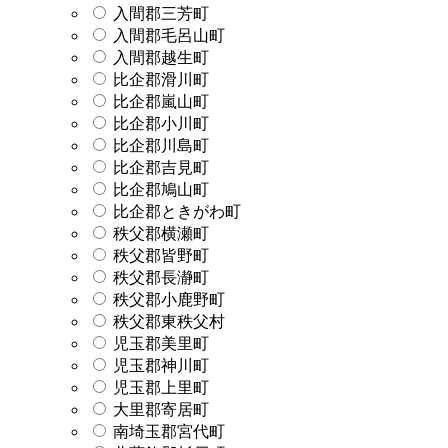
入間郡三芳町
入間郡毛呂山町
入間郡越生町
比企郡滑川町
比企郡嵐山町
比企郡小川町
比企郡川島町
比企郡吉見町
比企郡鳩山町
比企郡ときがわ町
秩父郡横瀬町
秩父郡皆野町
秩父郡長瀞町
秩父郡小鹿野町
秩父郡東秩父村
児玉郡美里町
児玉郡神川町
児玉郡上里町
大里郡寄居町
南埼玉郡宮代町