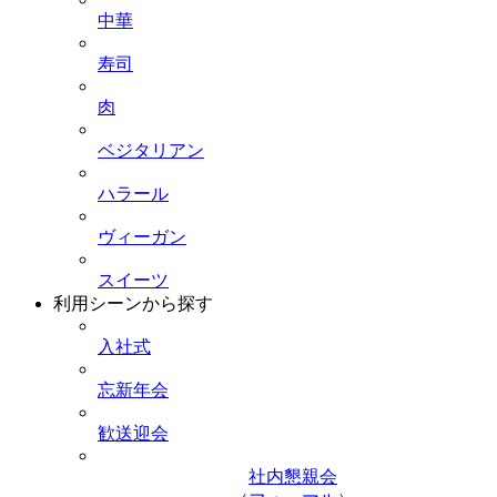
中華
寿司
肉
ベジタリアン
ハラール
ヴィーガン
スイーツ
利用シーンから探す
入社式
忘新年会
歓送迎会
社内懇親会