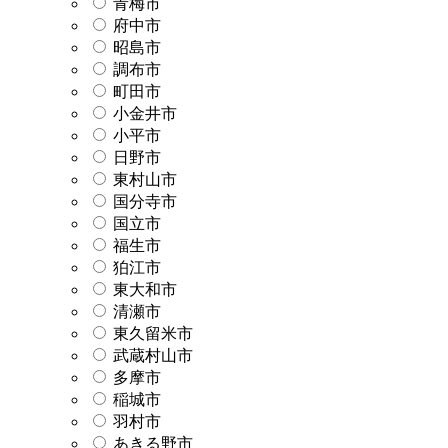
青梅市
府中市
昭島市
調布市
町田市
小金井市
小平市
日野市
東村山市
国分寺市
国立市
福生市
狛江市
東大和市
清瀬市
東久留米市
武蔵村山市
多摩市
稲城市
羽村市
あきる野市