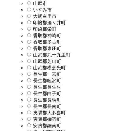
山武市
いすみ市
大網白里市
印旛郡酒々井町
印旛郡栄町
香取郡神崎町
香取郡多古町
香取郡東庄町
山武郡九十九里町
山武郡芝山町
山武郡横芝光町
長生郡一宮町
長生郡睦沢町
長生郡長生村
長生郡白子町
長生郡長柄町
長生郡長南町
夷隅郡大多喜町
夷隅郡御宿町
安房郡鋸南町