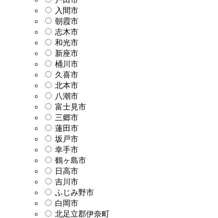
入間市
朝霞市
志木市
和光市
新座市
桶川市
久喜市
北本市
八潮市
富士見市
三郷市
蓮田市
坂戸市
幸手市
鶴ヶ島市
日高市
吉川市
ふじみ野市
白岡市
北足立郡伊奈町