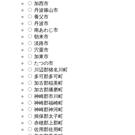
加西市
丹波篠山市
養父市
丹波市
南あわじ市
朝来市
淡路市
宍粟市
加東市
たつの市
川辺郡猪名川町
多可郡多可町
加古郡稲美町
加古郡播磨町
神崎郡市川町
神崎郡福崎町
神崎郡神河町
揖保郡太子町
赤穂郡上郡町
佐用郡佐用町