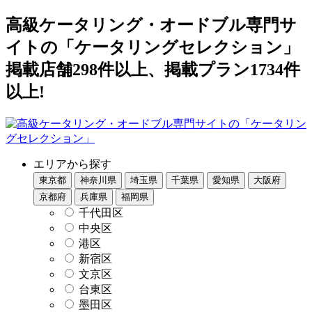
高級ケータリング・オードブル専門サ
イトの「ケータリングセレクション」
掲載店舗298件以上、掲載プラン1734件
以上!
エリアから探す
東京都
神奈川県
埼玉県
千葉県
愛知県
大阪府
京都府
兵庫県
福岡県
千代田区
中央区
港区
新宿区
文京区
台東区
墨田区