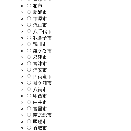
柏市
勝浦市
市原市
流山市
八千代市
我孫子市
鴨川市
鎌ケ谷市
君津市
富津市
浦安市
四街道市
袖ケ浦市
八街市
印西市
白井市
富里市
南房総市
匝瑳市
香取市