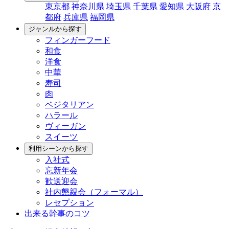
東京都
神奈川県
埼玉県
千葉県
愛知県
大阪府
京
都府
兵庫県
福岡県
ジャンルから探す
フィンガーフード
和食
洋食
中華
寿司
肉
ベジタリアン
ハラール
ヴィーガン
スイーツ
利用シーンから探す
入社式
忘新年会
歓送迎会
社内懇親会（フォーマル）
レセプション
出来る幹事のコツ