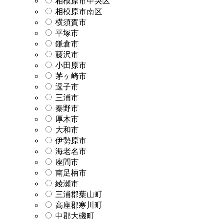
相模原市中央区
相模原市南区
横須賀市
平塚市
鎌倉市
藤沢市
小田原市
茅ヶ崎市
逗子市
三浦市
秦野市
厚木市
大和市
伊勢原市
海老名市
座間市
南足柄市
綾瀬市
三浦郡葉山町
高座郡寒川町
中郡大磯町