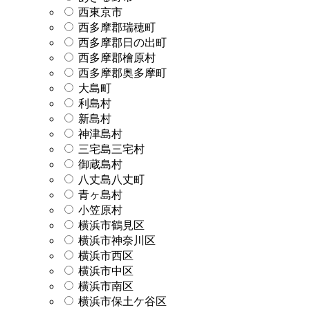
西東京市
西多摩郡瑞穂町
西多摩郡日の出町
西多摩郡檜原村
西多摩郡奥多摩町
大島町
利島村
新島村
神津島村
三宅島三宅村
御蔵島村
八丈島八丈町
青ヶ島村
小笠原村
横浜市鶴見区
横浜市神奈川区
横浜市西区
横浜市中区
横浜市南区
横浜市保土ケ谷区