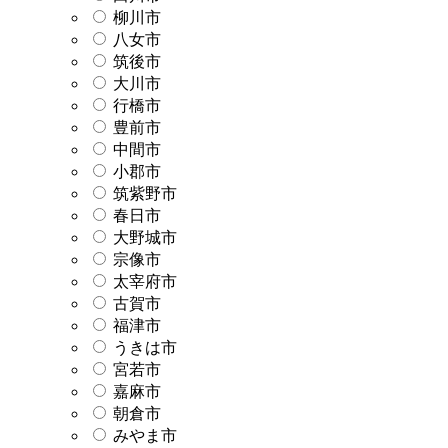
柳川市
八女市
筑後市
大川市
行橋市
豊前市
中間市
小郡市
筑紫野市
春日市
大野城市
宗像市
太宰府市
古賀市
福津市
うきは市
宮若市
嘉麻市
朝倉市
みやま市