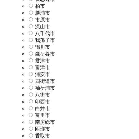
柏市
勝浦市
市原市
流山市
八千代市
我孫子市
鴨川市
鎌ケ谷市
君津市
富津市
浦安市
四街道市
袖ケ浦市
八街市
印西市
白井市
富里市
南房総市
匝瑳市
香取市