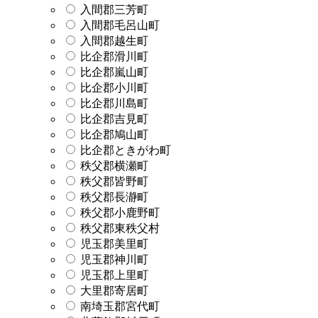
入間郡三芳町
入間郡毛呂山町
入間郡越生町
比企郡滑川町
比企郡嵐山町
比企郡小川町
比企郡川島町
比企郡吉見町
比企郡鳩山町
比企郡ときがわ町
秩父郡横瀬町
秩父郡皆野町
秩父郡長瀞町
秩父郡小鹿野町
秩父郡東秩父村
児玉郡美里町
児玉郡神川町
児玉郡上里町
大里郡寄居町
南埼玉郡宮代町