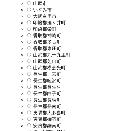
山武市
いすみ市
大網白里市
印旛郡酒々井町
印旛郡栄町
香取郡神崎町
香取郡多古町
香取郡東庄町
山武郡九十九里町
山武郡芝山町
山武郡横芝光町
長生郡一宮町
長生郡睦沢町
長生郡長生村
長生郡白子町
長生郡長柄町
長生郡長南町
夷隅郡大多喜町
夷隅郡御宿町
安房郡鋸南町