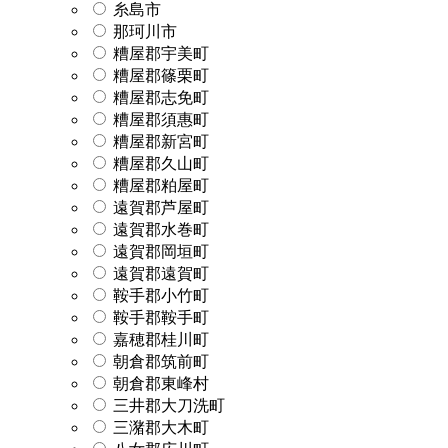
糸島市
那珂川市
糟屋郡宇美町
糟屋郡篠栗町
糟屋郡志免町
糟屋郡須惠町
糟屋郡新宮町
糟屋郡久山町
糟屋郡粕屋町
遠賀郡芦屋町
遠賀郡水巻町
遠賀郡岡垣町
遠賀郡遠賀町
鞍手郡小竹町
鞍手郡鞍手町
嘉穂郡桂川町
朝倉郡筑前町
朝倉郡東峰村
三井郡大刀洗町
三潴郡大木町