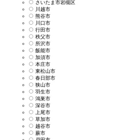
さいたま市岩槻区
川越市
熊谷市
川口市
行田市
秩父市
所沢市
飯能市
加須市
本庄市
東松山市
春日部市
狭山市
羽生市
鴻巣市
深谷市
上尾市
草加市
越谷市
蕨市
戸田市