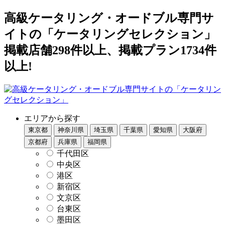
高級ケータリング・オードブル専門サ
イトの「ケータリングセレクション」
掲載店舗298件以上、掲載プラン1734件
以上!
エリアから探す
東京都
神奈川県
埼玉県
千葉県
愛知県
大阪府
京都府
兵庫県
福岡県
千代田区
中央区
港区
新宿区
文京区
台東区
墨田区