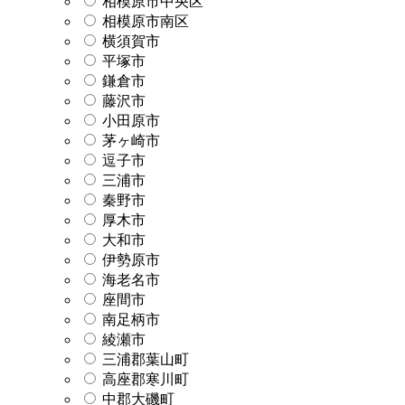
相模原市中央区
相模原市南区
横須賀市
平塚市
鎌倉市
藤沢市
小田原市
茅ヶ崎市
逗子市
三浦市
秦野市
厚木市
大和市
伊勢原市
海老名市
座間市
南足柄市
綾瀬市
三浦郡葉山町
高座郡寒川町
中郡大磯町