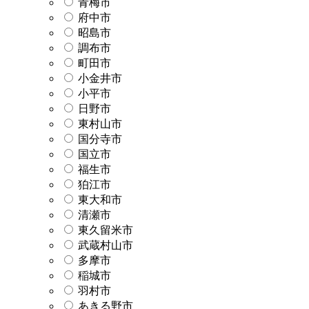
青梅市
府中市
昭島市
調布市
町田市
小金井市
小平市
日野市
東村山市
国分寺市
国立市
福生市
狛江市
東大和市
清瀬市
東久留米市
武蔵村山市
多摩市
稲城市
羽村市
あきる野市