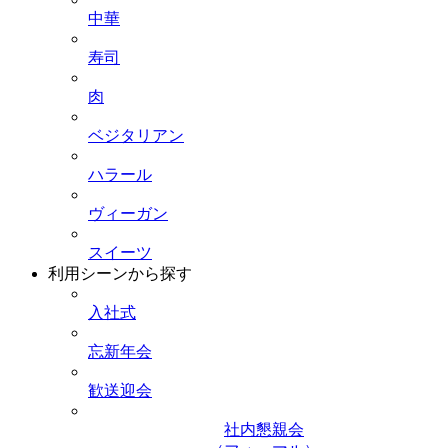
中華
寿司
肉
ベジタリアン
ハラール
ヴィーガン
スイーツ
利用シーンから探す
入社式
忘新年会
歓送迎会
社内懇親会