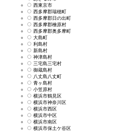
西東京市
西多摩郡瑞穂町
西多摩郡日の出町
西多摩郡檜原村
西多摩郡奥多摩町
大島町
利島村
新島村
神津島村
三宅島三宅村
御蔵島村
八丈島八丈町
青ヶ島村
小笠原村
横浜市鶴見区
横浜市神奈川区
横浜市西区
横浜市中区
横浜市南区
横浜市保土ケ谷区