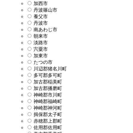
加西市
丹波篠山市
養父市
丹波市
南あわじ市
朝来市
淡路市
宍粟市
加東市
たつの市
川辺郡猪名川町
多可郡多可町
加古郡稲美町
加古郡播磨町
神崎郡市川町
神崎郡福崎町
神崎郡神河町
揖保郡太子町
赤穂郡上郡町
佐用郡佐用町