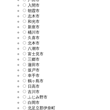
入間市
朝霞市
志木市
和光市
新座市
桶川市
久喜市
北本市
八潮市
富士見市
三郷市
蓮田市
坂戸市
幸手市
鶴ヶ島市
日高市
吉川市
ふじみ野市
白岡市
北足立郡伊奈町