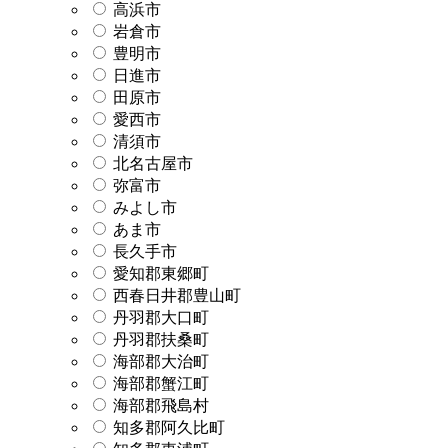
高浜市
岩倉市
豊明市
日進市
田原市
愛西市
清須市
北名古屋市
弥富市
みよし市
あま市
長久手市
愛知郡東郷町
西春日井郡豊山町
丹羽郡大口町
丹羽郡扶桑町
海部郡大治町
海部郡蟹江町
海部郡飛島村
知多郡阿久比町