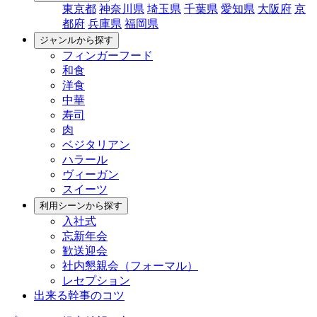
東京都
神奈川県
埼玉県
千葉県
愛知県
大阪府
京
都府
兵庫県
福岡県
ジャンルから探す
フィンガーフード
和食
洋食
中華
寿司
肉
ベジタリアン
ハラール
ヴィーガン
スイーツ
利用シーンから探す
入社式
忘新年会
歓送迎会
社内懇親会（フォーマル）
レセプション
出来る幹事のコツ