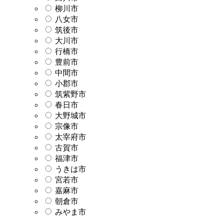
柳川市
八女市
筑後市
大川市
行橋市
豊前市
中間市
小郡市
筑紫野市
春日市
大野城市
宗像市
太宰府市
古賀市
福津市
うきは市
宮若市
嘉麻市
朝倉市
みやま市