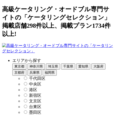
高級ケータリング・オードブル専門サ
イトの「ケータリングセレクション」
掲載店舗298件以上、掲載プラン1734件
以上!
エリアから探す
東京都
神奈川県
埼玉県
千葉県
愛知県
大阪府
京都府
兵庫県
福岡県
千代田区
中央区
港区
新宿区
文京区
台東区
墨田区