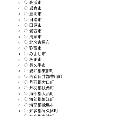
高浜市
岩倉市
豊明市
日進市
田原市
愛西市
清須市
北名古屋市
弥富市
みよし市
あま市
長久手市
愛知郡東郷町
西春日井郡豊山町
丹羽郡大口町
丹羽郡扶桑町
海部郡大治町
海部郡蟹江町
海部郡飛島村
知多郡阿久比町