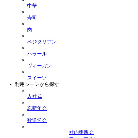
中華
寿司
肉
ベジタリアン
ハラール
ヴィーガン
スイーツ
利用シーンから探す
入社式
忘新年会
歓送迎会
社内懇親会