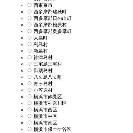
西東京市
西多摩郡瑞穂町
西多摩郡日の出町
西多摩郡檜原村
西多摩郡奥多摩町
大島町
利島村
新島村
神津島村
三宅島三宅村
御蔵島村
八丈島八丈町
青ヶ島村
小笠原村
横浜市鶴見区
横浜市神奈川区
横浜市西区
横浜市中区
横浜市南区
横浜市保土ケ谷区