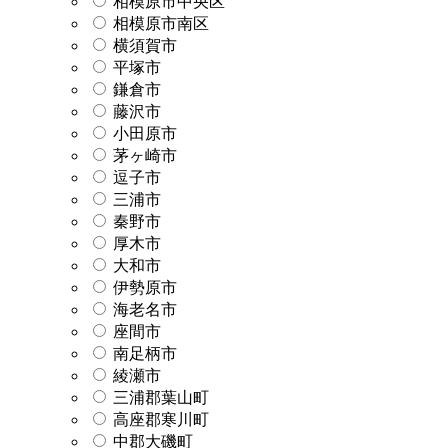
相模原市中央区
相模原市南区
横須賀市
平塚市
鎌倉市
藤沢市
小田原市
茅ヶ崎市
逗子市
三浦市
秦野市
厚木市
大和市
伊勢原市
海老名市
座間市
南足柄市
綾瀬市
三浦郡葉山町
高座郡寒川町
中郡大磯町