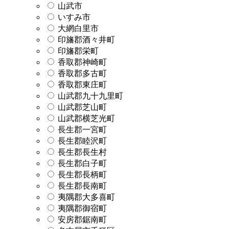
山武市
いすみ市
大網白里市
印旛郡酒々井町
印旛郡栄町
香取郡神崎町
香取郡多古町
香取郡東庄町
山武郡九十九里町
山武郡芝山町
山武郡横芝光町
長生郡一宮町
長生郡睦沢町
長生郡長生村
長生郡白子町
長生郡長柄町
長生郡長南町
夷隅郡大多喜町
夷隅郡御宿町
安房郡鋸南町