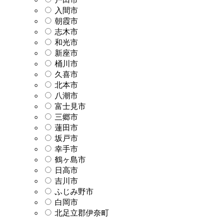
入間市
朝霞市
志木市
和光市
新座市
桶川市
久喜市
北本市
八潮市
富士見市
三郷市
蓮田市
坂戸市
幸手市
鶴ヶ島市
日高市
吉川市
ふじみ野市
白岡市
北足立郡伊奈町