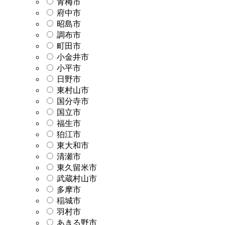
青梅市
府中市
昭島市
調布市
町田市
小金井市
小平市
日野市
東村山市
国分寺市
国立市
福生市
狛江市
東大和市
清瀬市
東久留米市
武蔵村山市
多摩市
稲城市
羽村市
あきる野市