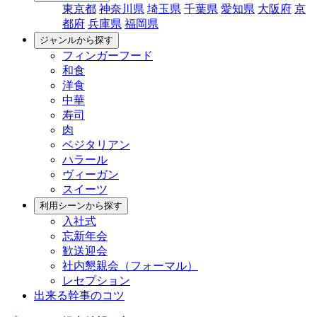
東京都
神奈川県
埼玉県
千葉県
愛知県
大阪府
京
都府
兵庫県
福岡県
ジャンルから探す
フィンガーフード
和食
洋食
中華
寿司
肉
ベジタリアン
ハラール
ヴィーガン
スイーツ
利用シーンから探す
入社式
忘新年会
歓送迎会
社内懇親会（フォーマル）
レセプション
出来る幹事のコツ