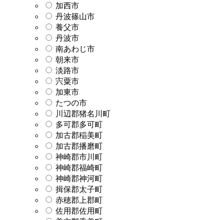
加西市
丹波篠山市
養父市
丹波市
南あわじ市
朝来市
淡路市
宍粟市
加東市
たつの市
川辺郡猪名川町
多可郡多可町
加古郡稲美町
加古郡播磨町
神崎郡市川町
神崎郡福崎町
神崎郡神河町
揖保郡太子町
赤穂郡上郡町
佐用郡佐用町