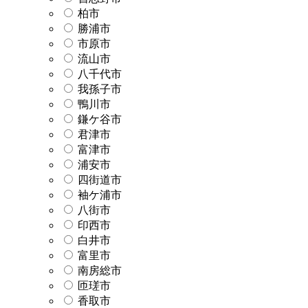
柏市
勝浦市
市原市
流山市
八千代市
我孫子市
鴨川市
鎌ケ谷市
君津市
富津市
浦安市
四街道市
袖ケ浦市
八街市
印西市
白井市
富里市
南房総市
匝瑳市
香取市