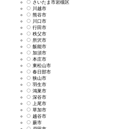
さいたま市岩槻区
川越市
熊谷市
川口市
行田市
秩父市
所沢市
飯能市
加須市
本庄市
東松山市
春日部市
狭山市
羽生市
鴻巣市
深谷市
上尾市
草加市
越谷市
蕨市
戸田市