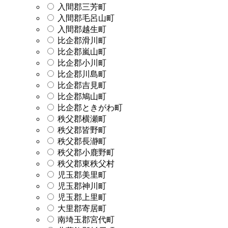
入間郡三芳町
入間郡毛呂山町
入間郡越生町
比企郡滑川町
比企郡嵐山町
比企郡小川町
比企郡川島町
比企郡吉見町
比企郡鳩山町
比企郡ときがわ町
秩父郡横瀬町
秩父郡皆野町
秩父郡長瀞町
秩父郡小鹿野町
秩父郡東秩父村
児玉郡美里町
児玉郡神川町
児玉郡上里町
大里郡寄居町
南埼玉郡宮代町