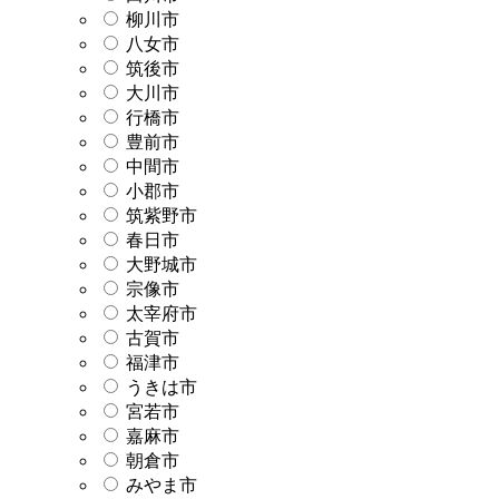
柳川市
八女市
筑後市
大川市
行橋市
豊前市
中間市
小郡市
筑紫野市
春日市
大野城市
宗像市
太宰府市
古賀市
福津市
うきは市
宮若市
嘉麻市
朝倉市
みやま市