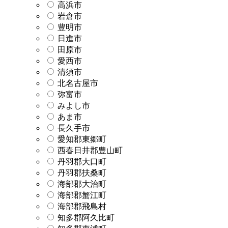
高浜市
岩倉市
豊明市
日進市
田原市
愛西市
清須市
北名古屋市
弥富市
みよし市
あま市
長久手市
愛知郡東郷町
西春日井郡豊山町
丹羽郡大口町
丹羽郡扶桑町
海部郡大治町
海部郡蟹江町
海部郡飛島村
知多郡阿久比町