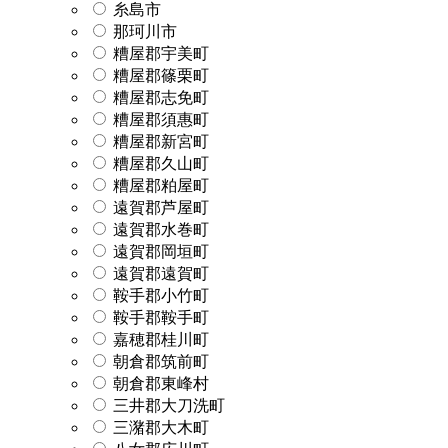
糸島市
那珂川市
糟屋郡宇美町
糟屋郡篠栗町
糟屋郡志免町
糟屋郡須惠町
糟屋郡新宮町
糟屋郡久山町
糟屋郡粕屋町
遠賀郡芦屋町
遠賀郡水巻町
遠賀郡岡垣町
遠賀郡遠賀町
鞍手郡小竹町
鞍手郡鞍手町
嘉穂郡桂川町
朝倉郡筑前町
朝倉郡東峰村
三井郡大刀洗町
三潴郡大木町