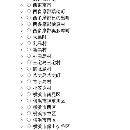
西東京市
西多摩郡瑞穂町
西多摩郡日の出町
西多摩郡檜原村
西多摩郡奥多摩町
大島町
利島村
新島村
神津島村
三宅島三宅村
御蔵島村
八丈島八丈町
青ヶ島村
小笠原村
横浜市鶴見区
横浜市神奈川区
横浜市西区
横浜市中区
横浜市南区
横浜市保土ケ谷区