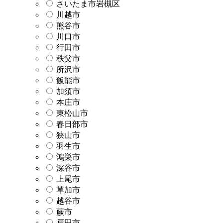
さいたま市岩槻区
川越市
熊谷市
川口市
行田市
秩父市
所沢市
飯能市
加須市
本庄市
東松山市
春日部市
狭山市
羽生市
鴻巣市
深谷市
上尾市
草加市
越谷市
蕨市
戸田市