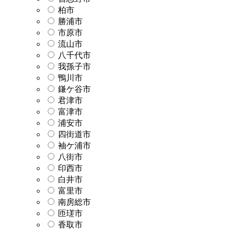
柏市
勝浦市
市原市
流山市
八千代市
我孫子市
鴨川市
鎌ケ谷市
君津市
富津市
浦安市
四街道市
袖ケ浦市
八街市
印西市
白井市
富里市
南房総市
匝瑳市
香取市