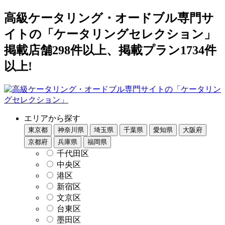
高級ケータリング・オードブル専門サ
イトの「ケータリングセレクション」
掲載店舗298件以上、掲載プラン1734件
以上!
エリアから探す
東京都
神奈川県
埼玉県
千葉県
愛知県
大阪府
京都府
兵庫県
福岡県
千代田区
中央区
港区
新宿区
文京区
台東区
墨田区