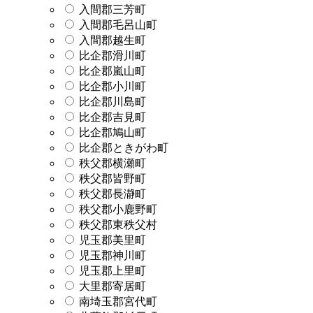
入間郡三芳町
入間郡毛呂山町
入間郡越生町
比企郡滑川町
比企郡嵐山町
比企郡小川町
比企郡川島町
比企郡吉見町
比企郡鳩山町
比企郡ときがわ町
秩父郡横瀬町
秩父郡皆野町
秩父郡長瀞町
秩父郡小鹿野町
秩父郡東秩父村
児玉郡美里町
児玉郡神川町
児玉郡上里町
大里郡寄居町
南埼玉郡宮代町