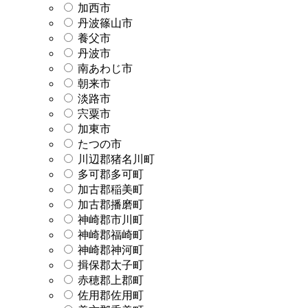
加西市
丹波篠山市
養父市
丹波市
南あわじ市
朝来市
淡路市
宍粟市
加東市
たつの市
川辺郡猪名川町
多可郡多可町
加古郡稲美町
加古郡播磨町
神崎郡市川町
神崎郡福崎町
神崎郡神河町
揖保郡太子町
赤穂郡上郡町
佐用郡佐用町