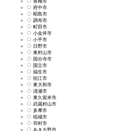
青梅市
府中市
昭島市
調布市
町田市
小金井市
小平市
日野市
東村山市
国分寺市
国立市
福生市
狛江市
東大和市
清瀬市
東久留米市
武蔵村山市
多摩市
稲城市
羽村市
あきる野市