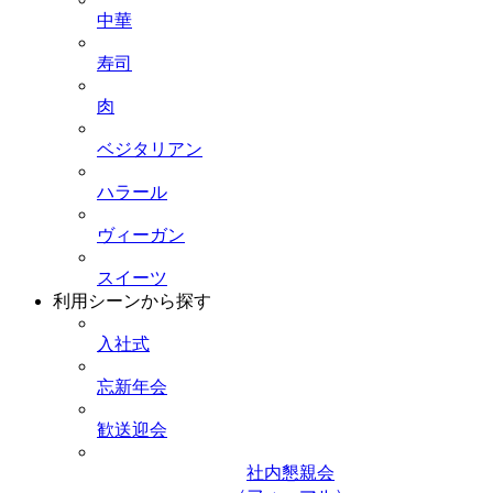
中華
寿司
肉
ベジタリアン
ハラール
ヴィーガン
スイーツ
利用シーンから探す
入社式
忘新年会
歓送迎会
社内懇親会