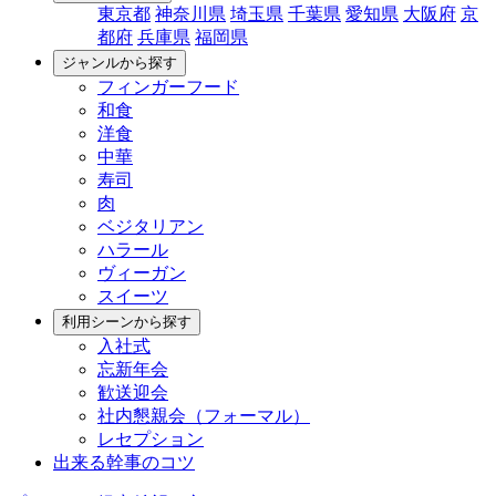
東京都
神奈川県
埼玉県
千葉県
愛知県
大阪府
京
都府
兵庫県
福岡県
ジャンルから探す
フィンガーフード
和食
洋食
中華
寿司
肉
ベジタリアン
ハラール
ヴィーガン
スイーツ
利用シーンから探す
入社式
忘新年会
歓送迎会
社内懇親会（フォーマル）
レセプション
出来る幹事のコツ