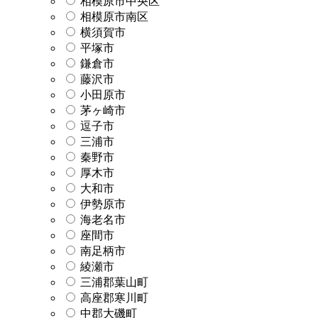
相模原市中央区
相模原市南区
横須賀市
平塚市
鎌倉市
藤沢市
小田原市
茅ヶ崎市
逗子市
三浦市
秦野市
厚木市
大和市
伊勢原市
海老名市
座間市
南足柄市
綾瀬市
三浦郡葉山町
高座郡寒川町
中郡大磯町