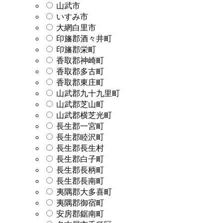
山武市
いすみ市
大網白里市
印旛郡酒々井町
印旛郡栄町
香取郡神崎町
香取郡多古町
香取郡東庄町
山武郡九十九里町
山武郡芝山町
山武郡横芝光町
長生郡一宮町
長生郡睦沢町
長生郡長生村
長生郡白子町
長生郡長柄町
長生郡長南町
夷隅郡大多喜町
夷隅郡御宿町
安房郡鋸南町