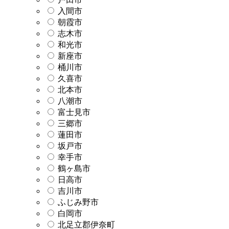
入間市
朝霞市
志木市
和光市
新座市
桶川市
久喜市
北本市
八潮市
富士見市
三郷市
蓮田市
坂戸市
幸手市
鶴ヶ島市
日高市
吉川市
ふじみ野市
白岡市
北足立郡伊奈町