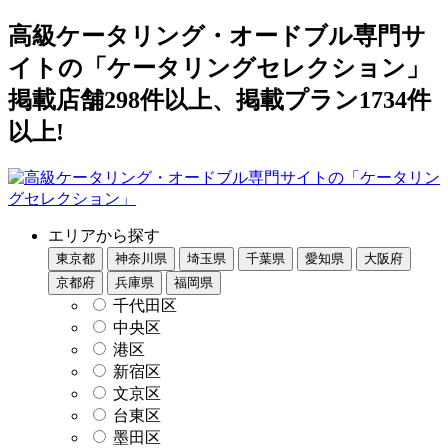
高級ケータリング・オードブル専門サ
イトの「ケータリングセレクション」
掲載店舗298件以上、掲載プラン1734件
以上!
エリアから探す
東京都
神奈川県
埼玉県
千葉県
愛知県
大阪府
京都府
兵庫県
福岡県
千代田区
中央区
港区
新宿区
文京区
台東区
墨田区