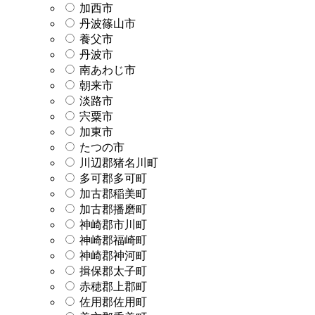
加西市
丹波篠山市
養父市
丹波市
南あわじ市
朝来市
淡路市
宍粟市
加東市
たつの市
川辺郡猪名川町
多可郡多可町
加古郡稲美町
加古郡播磨町
神崎郡市川町
神崎郡福崎町
神崎郡神河町
揖保郡太子町
赤穂郡上郡町
佐用郡佐用町