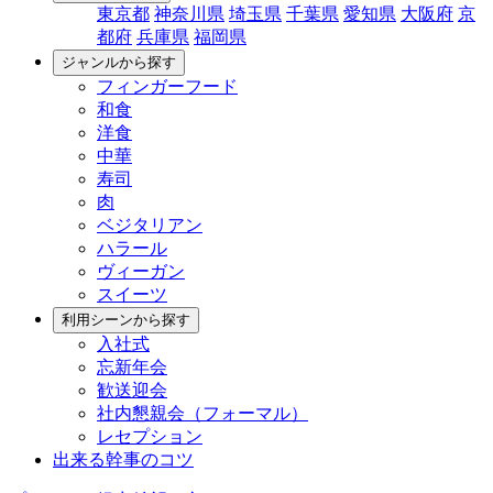
東京都
神奈川県
埼玉県
千葉県
愛知県
大阪府
京
都府
兵庫県
福岡県
ジャンルから探す
フィンガーフード
和食
洋食
中華
寿司
肉
ベジタリアン
ハラール
ヴィーガン
スイーツ
利用シーンから探す
入社式
忘新年会
歓送迎会
社内懇親会（フォーマル）
レセプション
出来る幹事のコツ