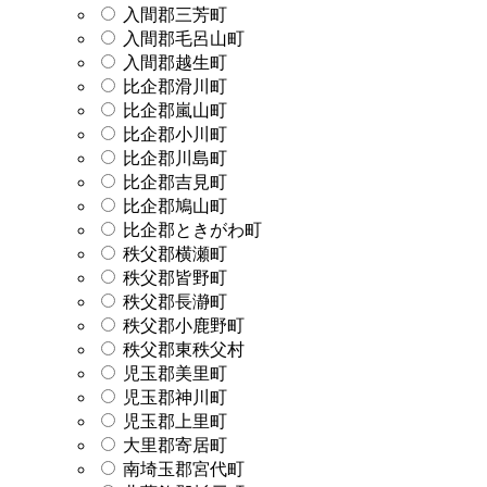
入間郡三芳町
入間郡毛呂山町
入間郡越生町
比企郡滑川町
比企郡嵐山町
比企郡小川町
比企郡川島町
比企郡吉見町
比企郡鳩山町
比企郡ときがわ町
秩父郡横瀬町
秩父郡皆野町
秩父郡長瀞町
秩父郡小鹿野町
秩父郡東秩父村
児玉郡美里町
児玉郡神川町
児玉郡上里町
大里郡寄居町
南埼玉郡宮代町