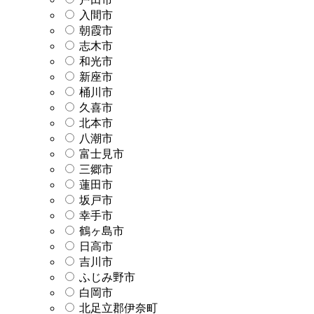
入間市
朝霞市
志木市
和光市
新座市
桶川市
久喜市
北本市
八潮市
富士見市
三郷市
蓮田市
坂戸市
幸手市
鶴ヶ島市
日高市
吉川市
ふじみ野市
白岡市
北足立郡伊奈町