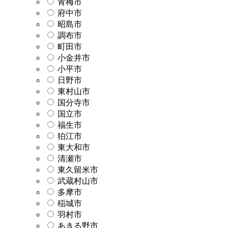
青梅市
府中市
昭島市
調布市
町田市
小金井市
小平市
日野市
東村山市
国分寺市
国立市
福生市
狛江市
東大和市
清瀬市
東久留米市
武蔵村山市
多摩市
稲城市
羽村市
あきる野市