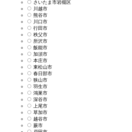
さいたま市岩槻区
川越市
熊谷市
川口市
行田市
秩父市
所沢市
飯能市
加須市
本庄市
東松山市
春日部市
狭山市
羽生市
鴻巣市
深谷市
上尾市
草加市
越谷市
蕨市
戸田市