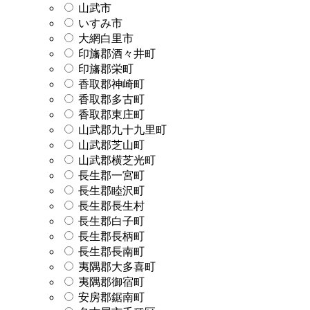
山武市
いすみ市
大網白里市
印旛郡酒々井町
印旛郡栄町
香取郡神崎町
香取郡多古町
香取郡東庄町
山武郡九十九里町
山武郡芝山町
山武郡横芝光町
長生郡一宮町
長生郡睦沢町
長生郡長生村
長生郡白子町
長生郡長柄町
長生郡長南町
夷隅郡大多喜町
夷隅郡御宿町
安房郡鋸南町