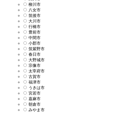
柳川市
八女市
筑後市
大川市
行橋市
豊前市
中間市
小郡市
筑紫野市
春日市
大野城市
宗像市
太宰府市
古賀市
福津市
うきは市
宮若市
嘉麻市
朝倉市
みやま市