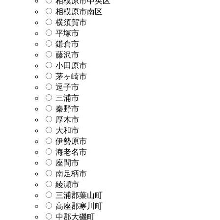
相模原市中央区
相模原市南区
横須賀市
平塚市
鎌倉市
藤沢市
小田原市
茅ヶ崎市
逗子市
三浦市
秦野市
厚木市
大和市
伊勢原市
海老名市
座間市
南足柄市
綾瀬市
三浦郡葉山町
高座郡寒川町
中郡大磯町