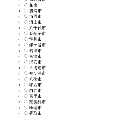
柏市
勝浦市
市原市
流山市
八千代市
我孫子市
鴨川市
鎌ケ谷市
君津市
富津市
浦安市
四街道市
袖ケ浦市
八街市
印西市
白井市
富里市
南房総市
匝瑳市
香取市