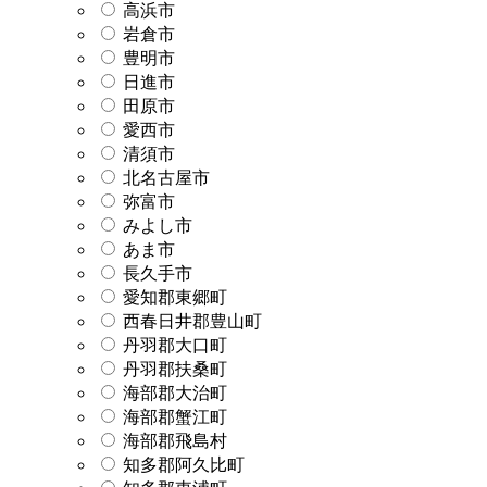
高浜市
岩倉市
豊明市
日進市
田原市
愛西市
清須市
北名古屋市
弥富市
みよし市
あま市
長久手市
愛知郡東郷町
西春日井郡豊山町
丹羽郡大口町
丹羽郡扶桑町
海部郡大治町
海部郡蟹江町
海部郡飛島村
知多郡阿久比町