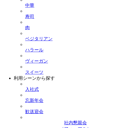
中華
寿司
肉
ベジタリアン
ハラール
ヴィーガン
スイーツ
利用シーンから探す
入社式
忘新年会
歓送迎会
社内懇親会