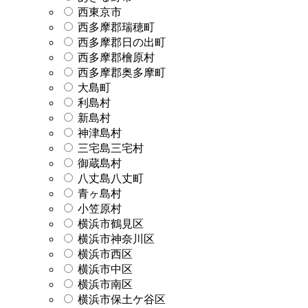
西東京市
西多摩郡瑞穂町
西多摩郡日の出町
西多摩郡檜原村
西多摩郡奥多摩町
大島町
利島村
新島村
神津島村
三宅島三宅村
御蔵島村
八丈島八丈町
青ヶ島村
小笠原村
横浜市鶴見区
横浜市神奈川区
横浜市西区
横浜市中区
横浜市南区
横浜市保土ケ谷区