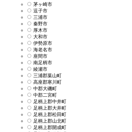
茅ヶ崎市
逗子市
三浦市
秦野市
厚木市
大和市
伊勢原市
海老名市
座間市
南足柄市
綾瀬市
三浦郡葉山町
高座郡寒川町
中郡大磯町
中郡二宮町
足柄上郡中井町
足柄上郡大井町
足柄上郡松田町
足柄上郡山北町
足柄上郡開成町