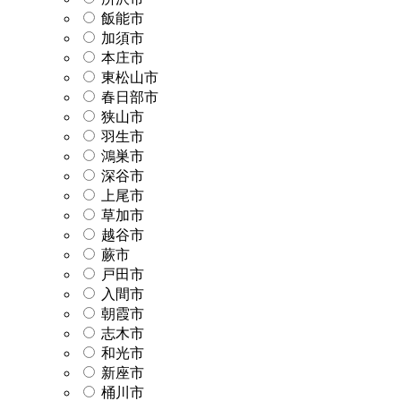
飯能市
加須市
本庄市
東松山市
春日部市
狭山市
羽生市
鴻巣市
深谷市
上尾市
草加市
越谷市
蕨市
戸田市
入間市
朝霞市
志木市
和光市
新座市
桶川市