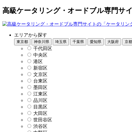
高級ケータリング・オードブル専門サイト
エリアから探す
東京都
神奈川県
埼玉県
千葉県
愛知県
大阪府
京
千代田区
中央区
港区
新宿区
文京区
台東区
墨田区
江東区
品川区
目黒区
大田区
世田谷区
渋谷区