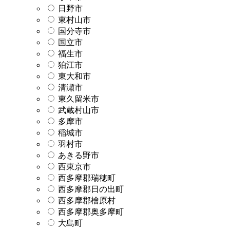
日野市
東村山市
国分寺市
国立市
福生市
狛江市
東大和市
清瀬市
東久留米市
武蔵村山市
多摩市
稲城市
羽村市
あきる野市
西東京市
西多摩郡瑞穂町
西多摩郡日の出町
西多摩郡檜原村
西多摩郡奥多摩町
大島町