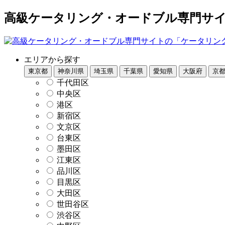
高級ケータリング・オードブル専門サイト
エリアから探す
東京都
神奈川県
埼玉県
千葉県
愛知県
大阪府
京
千代田区
中央区
港区
新宿区
文京区
台東区
墨田区
江東区
品川区
目黒区
大田区
世田谷区
渋谷区