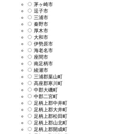
茅ヶ崎市
逗子市
三浦市
秦野市
厚木市
大和市
伊勢原市
海老名市
座間市
南足柄市
綾瀬市
三浦郡葉山町
高座郡寒川町
中郡大磯町
中郡二宮町
足柄上郡中井町
足柄上郡大井町
足柄上郡松田町
足柄上郡山北町
足柄上郡開成町