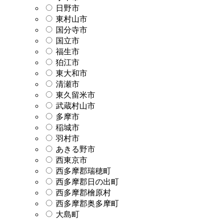
日野市
東村山市
国分寺市
国立市
福生市
狛江市
東大和市
清瀬市
東久留米市
武蔵村山市
多摩市
稲城市
羽村市
あきる野市
西東京市
西多摩郡瑞穂町
西多摩郡日の出町
西多摩郡檜原村
西多摩郡奥多摩町
大島町