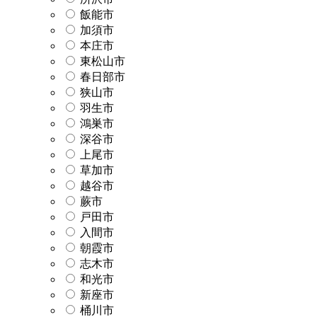
飯能市
加須市
本庄市
東松山市
春日部市
狭山市
羽生市
鴻巣市
深谷市
上尾市
草加市
越谷市
蕨市
戸田市
入間市
朝霞市
志木市
和光市
新座市
桶川市