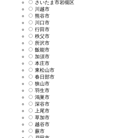
さいたま市岩槻区
川越市
熊谷市
川口市
行田市
秩父市
所沢市
飯能市
加須市
本庄市
東松山市
春日部市
狭山市
羽生市
鴻巣市
深谷市
上尾市
草加市
越谷市
蕨市
戸田市