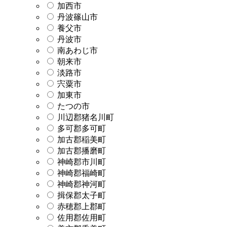
加西市
丹波篠山市
養父市
丹波市
南あわじ市
朝来市
淡路市
宍粟市
加東市
たつの市
川辺郡猪名川町
多可郡多可町
加古郡稲美町
加古郡播磨町
神崎郡市川町
神崎郡福崎町
神崎郡神河町
揖保郡太子町
赤穂郡上郡町
佐用郡佐用町