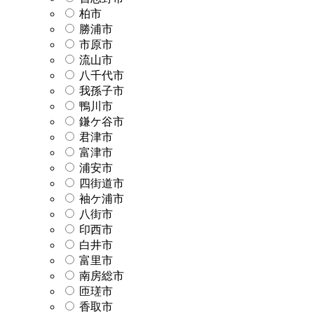
柏市
勝浦市
市原市
流山市
八千代市
我孫子市
鴨川市
鎌ケ谷市
君津市
富津市
浦安市
四街道市
袖ケ浦市
八街市
印西市
白井市
富里市
南房総市
匝瑳市
香取市