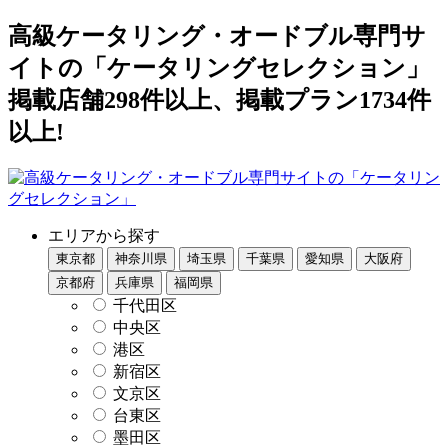
高級ケータリング・オードブル専門サ
イトの「ケータリングセレクション」
掲載店舗298件以上、掲載プラン1734件
以上!
エリアから探す
東京都
神奈川県
埼玉県
千葉県
愛知県
大阪府
京都府
兵庫県
福岡県
千代田区
中央区
港区
新宿区
文京区
台東区
墨田区