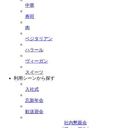
中華
寿司
肉
ベジタリアン
ハラール
ヴィーガン
スイーツ
利用シーンから探す
入社式
忘新年会
歓送迎会
社内懇親会