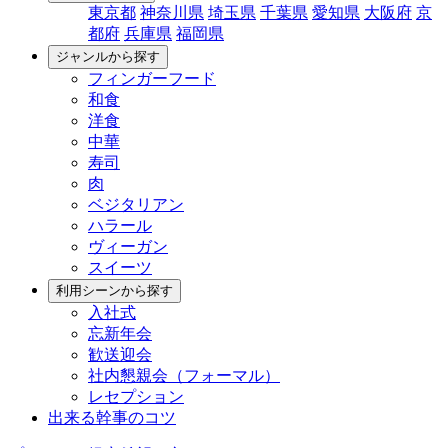
東京都
神奈川県
埼玉県
千葉県
愛知県
大阪府
京
都府
兵庫県
福岡県
ジャンルから探す
フィンガーフード
和食
洋食
中華
寿司
肉
ベジタリアン
ハラール
ヴィーガン
スイーツ
利用シーンから探す
入社式
忘新年会
歓送迎会
社内懇親会（フォーマル）
レセプション
出来る幹事のコツ