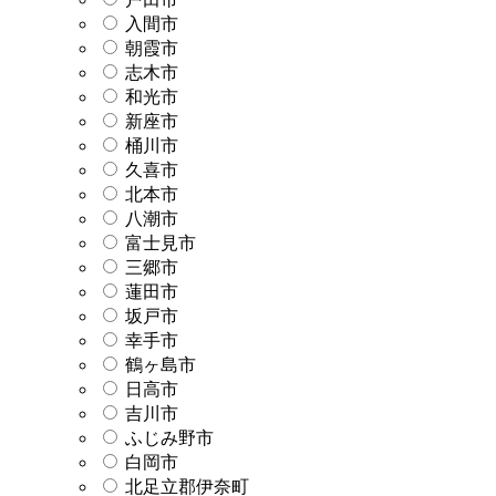
入間市
朝霞市
志木市
和光市
新座市
桶川市
久喜市
北本市
八潮市
富士見市
三郷市
蓮田市
坂戸市
幸手市
鶴ヶ島市
日高市
吉川市
ふじみ野市
白岡市
北足立郡伊奈町