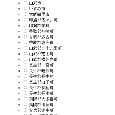
山武市
いすみ市
大網白里市
印旛郡酒々井町
印旛郡栄町
香取郡神崎町
香取郡多古町
香取郡東庄町
山武郡九十九里町
山武郡芝山町
山武郡横芝光町
長生郡一宮町
長生郡睦沢町
長生郡長生村
長生郡白子町
長生郡長柄町
長生郡長南町
夷隅郡大多喜町
夷隅郡御宿町
安房郡鋸南町