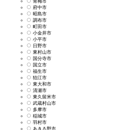
青梅市
府中市
昭島市
調布市
町田市
小金井市
小平市
日野市
東村山市
国分寺市
国立市
福生市
狛江市
東大和市
清瀬市
東久留米市
武蔵村山市
多摩市
稲城市
羽村市
あきる野市