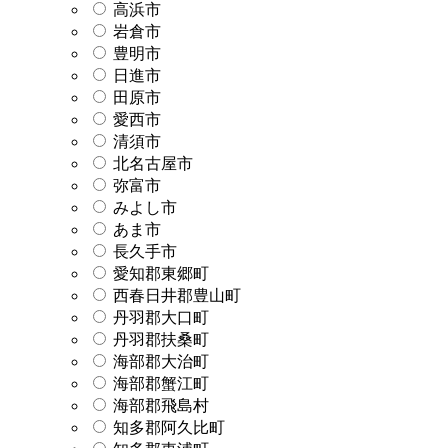
高浜市
岩倉市
豊明市
日進市
田原市
愛西市
清須市
北名古屋市
弥富市
みよし市
あま市
長久手市
愛知郡東郷町
西春日井郡豊山町
丹羽郡大口町
丹羽郡扶桑町
海部郡大治町
海部郡蟹江町
海部郡飛島村
知多郡阿久比町