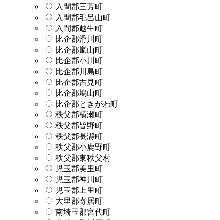
入間郡三芳町
入間郡毛呂山町
入間郡越生町
比企郡滑川町
比企郡嵐山町
比企郡小川町
比企郡川島町
比企郡吉見町
比企郡鳩山町
比企郡ときがわ町
秩父郡横瀬町
秩父郡皆野町
秩父郡長瀞町
秩父郡小鹿野町
秩父郡東秩父村
児玉郡美里町
児玉郡神川町
児玉郡上里町
大里郡寄居町
南埼玉郡宮代町