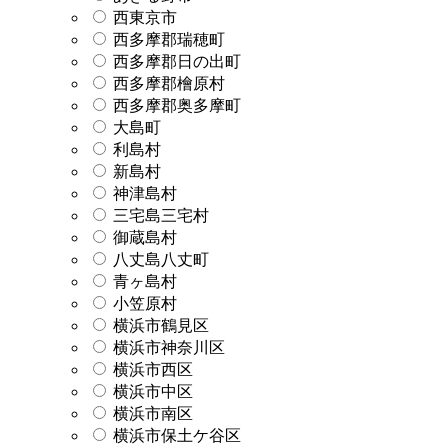
西東京市
西多摩郡瑞穂町
西多摩郡日の出町
西多摩郡檜原村
西多摩郡奥多摩町
大島町
利島村
新島村
神津島村
三宅島三宅村
御蔵島村
八丈島八丈町
青ヶ島村
小笠原村
横浜市鶴見区
横浜市神奈川区
横浜市西区
横浜市中区
横浜市南区
横浜市保土ケ谷区