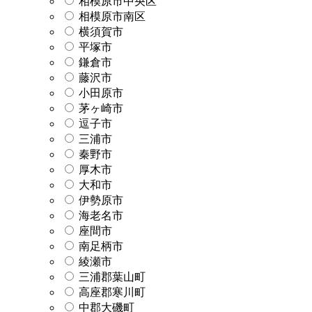
相模原市中央区
相模原市南区
横須賀市
平塚市
鎌倉市
藤沢市
小田原市
茅ヶ崎市
逗子市
三浦市
秦野市
厚木市
大和市
伊勢原市
海老名市
座間市
南足柄市
綾瀬市
三浦郡葉山町
高座郡寒川町
中郡大磯町