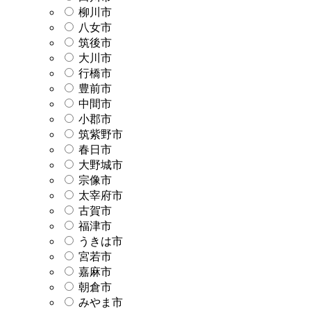
柳川市
八女市
筑後市
大川市
行橋市
豊前市
中間市
小郡市
筑紫野市
春日市
大野城市
宗像市
太宰府市
古賀市
福津市
うきは市
宮若市
嘉麻市
朝倉市
みやま市