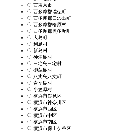
西東京市
西多摩郡瑞穂町
西多摩郡日の出町
西多摩郡檜原村
西多摩郡奥多摩町
大島町
利島村
新島村
神津島村
三宅島三宅村
御蔵島村
八丈島八丈町
青ヶ島村
小笠原村
横浜市鶴見区
横浜市神奈川区
横浜市西区
横浜市中区
横浜市南区
横浜市保土ケ谷区