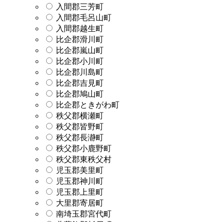
入間郡三芳町
入間郡毛呂山町
入間郡越生町
比企郡滑川町
比企郡嵐山町
比企郡小川町
比企郡川島町
比企郡吉見町
比企郡鳩山町
比企郡ときがわ町
秩父郡横瀬町
秩父郡皆野町
秩父郡長瀞町
秩父郡小鹿野町
秩父郡東秩父村
児玉郡美里町
児玉郡神川町
児玉郡上里町
大里郡寄居町
南埼玉郡宮代町