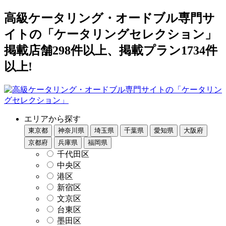
高級ケータリング・オードブル専門サ
イトの「ケータリングセレクション」
掲載店舗298件以上、掲載プラン1734件
以上!
エリアから探す
東京都
神奈川県
埼玉県
千葉県
愛知県
大阪府
京都府
兵庫県
福岡県
千代田区
中央区
港区
新宿区
文京区
台東区
墨田区