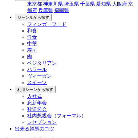
東京都
神奈川県
埼玉県
千葉県
愛知県
大阪府
京
都府
兵庫県
福岡県
ジャンルから探す
フィンガーフード
和食
洋食
中華
寿司
肉
ベジタリアン
ハラール
ヴィーガン
スイーツ
利用シーンから探す
入社式
忘新年会
歓送迎会
社内懇親会（フォーマル）
レセプション
出来る幹事のコツ