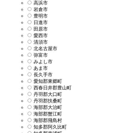
高浜市
岩倉市
豊明市
日進市
田原市
愛西市
清須市
北名古屋市
弥富市
みよし市
あま市
長久手市
愛知郡東郷町
西春日井郡豊山町
丹羽郡大口町
丹羽郡扶桑町
海部郡大治町
海部郡蟹江町
海部郡飛島村
知多郡阿久比町