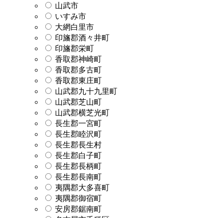
山武市
いすみ市
大網白里市
印旛郡酒々井町
印旛郡栄町
香取郡神崎町
香取郡多古町
香取郡東庄町
山武郡九十九里町
山武郡芝山町
山武郡横芝光町
長生郡一宮町
長生郡睦沢町
長生郡長生村
長生郡白子町
長生郡長柄町
長生郡長南町
夷隅郡大多喜町
夷隅郡御宿町
安房郡鋸南町