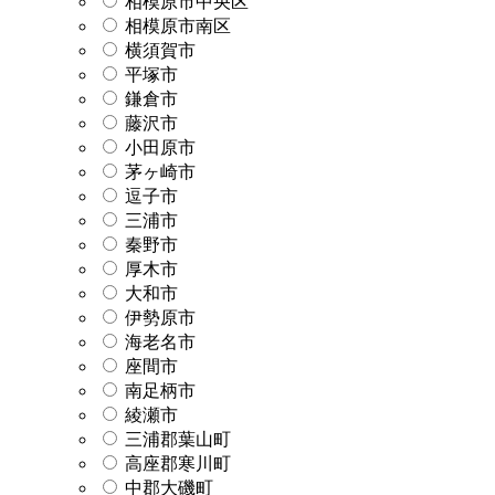
相模原市中央区
相模原市南区
横須賀市
平塚市
鎌倉市
藤沢市
小田原市
茅ヶ崎市
逗子市
三浦市
秦野市
厚木市
大和市
伊勢原市
海老名市
座間市
南足柄市
綾瀬市
三浦郡葉山町
高座郡寒川町
中郡大磯町