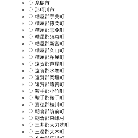
糸島市
那珂川市
糟屋郡宇美町
糟屋郡篠栗町
糟屋郡志免町
糟屋郡須惠町
糟屋郡新宮町
糟屋郡久山町
糟屋郡粕屋町
遠賀郡芦屋町
遠賀郡水巻町
遠賀郡岡垣町
遠賀郡遠賀町
鞍手郡小竹町
鞍手郡鞍手町
嘉穂郡桂川町
朝倉郡筑前町
朝倉郡東峰村
三井郡大刀洗町
三潴郡大木町