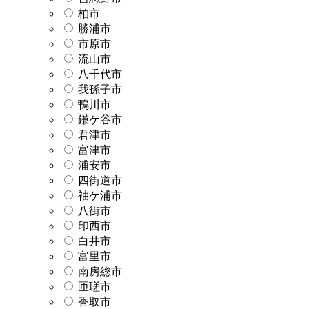
柏市
勝浦市
市原市
流山市
八千代市
我孫子市
鴨川市
鎌ケ谷市
君津市
富津市
浦安市
四街道市
袖ケ浦市
八街市
印西市
白井市
富里市
南房総市
匝瑳市
香取市