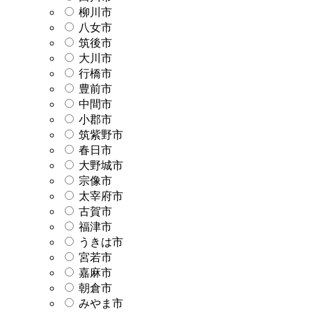
柳川市
八女市
筑後市
大川市
行橋市
豊前市
中間市
小郡市
筑紫野市
春日市
大野城市
宗像市
太宰府市
古賀市
福津市
うきは市
宮若市
嘉麻市
朝倉市
みやま市