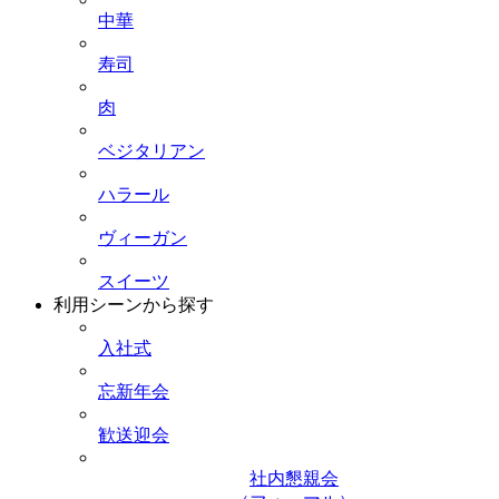
中華
寿司
肉
ベジタリアン
ハラール
ヴィーガン
スイーツ
利用シーンから探す
入社式
忘新年会
歓送迎会
社内懇親会