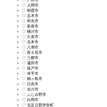
入間市
朝霞市
志木市
和光市
新座市
桶川市
久喜市
北本市
八潮市
富士見市
三郷市
蓮田市
坂戸市
幸手市
鶴ヶ島市
日高市
吉川市
ふじみ野市
白岡市
北足立郡伊奈町