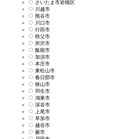
さいたま市岩槻区
川越市
熊谷市
川口市
行田市
秩父市
所沢市
飯能市
加須市
本庄市
東松山市
春日部市
狭山市
羽生市
鴻巣市
深谷市
上尾市
草加市
越谷市
蕨市
戸田市