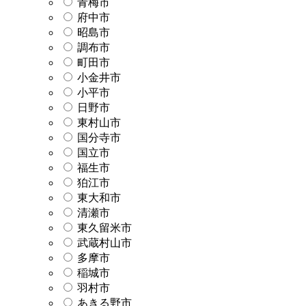
青梅市
府中市
昭島市
調布市
町田市
小金井市
小平市
日野市
東村山市
国分寺市
国立市
福生市
狛江市
東大和市
清瀬市
東久留米市
武蔵村山市
多摩市
稲城市
羽村市
あきる野市