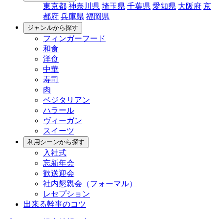
東京都
神奈川県
埼玉県
千葉県
愛知県
大阪府
京
都府
兵庫県
福岡県
ジャンルから探す
フィンガーフード
和食
洋食
中華
寿司
肉
ベジタリアン
ハラール
ヴィーガン
スイーツ
利用シーンから探す
入社式
忘新年会
歓送迎会
社内懇親会（フォーマル）
レセプション
出来る幹事のコツ