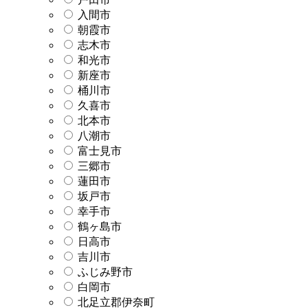
入間市
朝霞市
志木市
和光市
新座市
桶川市
久喜市
北本市
八潮市
富士見市
三郷市
蓮田市
坂戸市
幸手市
鶴ヶ島市
日高市
吉川市
ふじみ野市
白岡市
北足立郡伊奈町