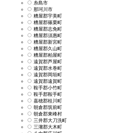
糸島市
那珂川市
糟屋郡宇美町
糟屋郡篠栗町
糟屋郡志免町
糟屋郡須惠町
糟屋郡新宮町
糟屋郡久山町
糟屋郡粕屋町
遠賀郡芦屋町
遠賀郡水巻町
遠賀郡岡垣町
遠賀郡遠賀町
鞍手郡小竹町
鞍手郡鞍手町
嘉穂郡桂川町
朝倉郡筑前町
朝倉郡東峰村
三井郡大刀洗町
三潴郡大木町