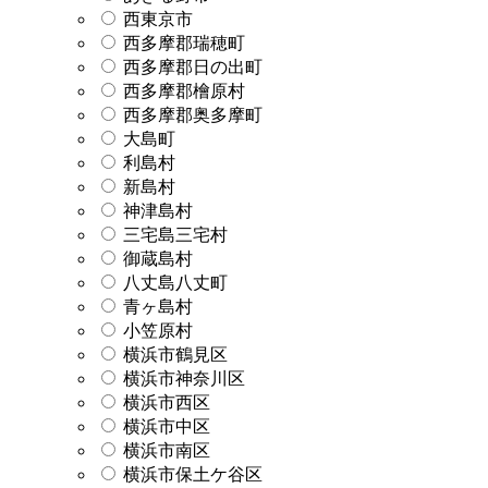
西東京市
西多摩郡瑞穂町
西多摩郡日の出町
西多摩郡檜原村
西多摩郡奥多摩町
大島町
利島村
新島村
神津島村
三宅島三宅村
御蔵島村
八丈島八丈町
青ヶ島村
小笠原村
横浜市鶴見区
横浜市神奈川区
横浜市西区
横浜市中区
横浜市南区
横浜市保土ケ谷区