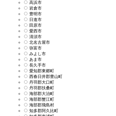
高浜市
岩倉市
豊明市
日進市
田原市
愛西市
清須市
北名古屋市
弥富市
みよし市
あま市
長久手市
愛知郡東郷町
西春日井郡豊山町
丹羽郡大口町
丹羽郡扶桑町
海部郡大治町
海部郡蟹江町
海部郡飛島村
知多郡阿久比町