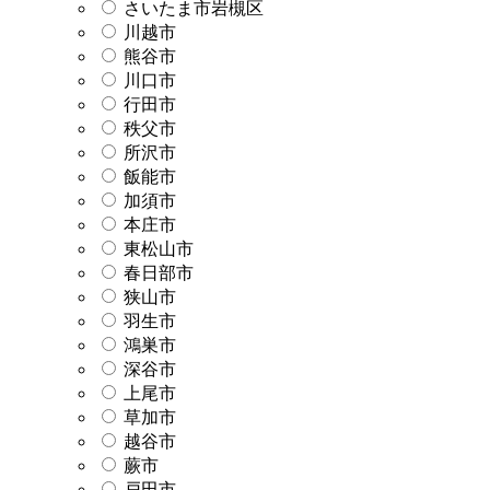
さいたま市岩槻区
川越市
熊谷市
川口市
行田市
秩父市
所沢市
飯能市
加須市
本庄市
東松山市
春日部市
狭山市
羽生市
鴻巣市
深谷市
上尾市
草加市
越谷市
蕨市
戸田市