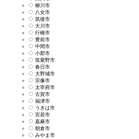
柳川市
八女市
筑後市
大川市
行橋市
豊前市
中間市
小郡市
筑紫野市
春日市
大野城市
宗像市
太宰府市
古賀市
福津市
うきは市
宮若市
嘉麻市
朝倉市
みやま市