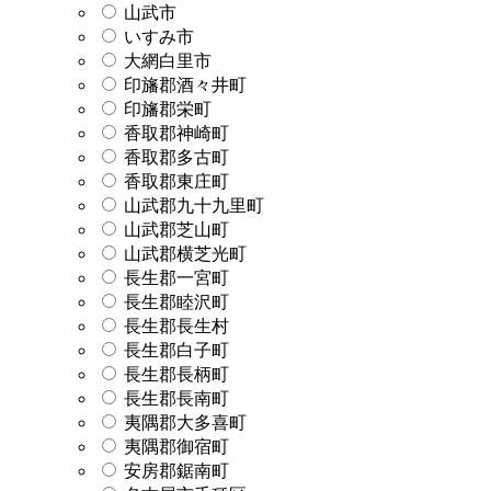
山武市
いすみ市
大網白里市
印旛郡酒々井町
印旛郡栄町
香取郡神崎町
香取郡多古町
香取郡東庄町
山武郡九十九里町
山武郡芝山町
山武郡横芝光町
長生郡一宮町
長生郡睦沢町
長生郡長生村
長生郡白子町
長生郡長柄町
長生郡長南町
夷隅郡大多喜町
夷隅郡御宿町
安房郡鋸南町