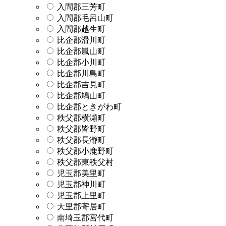
入間郡三芳町
入間郡毛呂山町
入間郡越生町
比企郡滑川町
比企郡嵐山町
比企郡小川町
比企郡川島町
比企郡吉見町
比企郡鳩山町
比企郡ときがわ町
秩父郡横瀬町
秩父郡皆野町
秩父郡長瀞町
秩父郡小鹿野町
秩父郡東秩父村
児玉郡美里町
児玉郡神川町
児玉郡上里町
大里郡寄居町
南埼玉郡宮代町