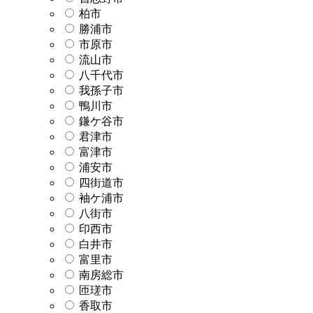
柏市
勝浦市
市原市
流山市
八千代市
我孫子市
鴨川市
鎌ケ谷市
君津市
富津市
浦安市
四街道市
袖ケ浦市
八街市
印西市
白井市
富里市
南房総市
匝瑳市
香取市