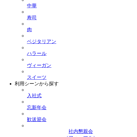
中華
寿司
肉
ベジタリアン
ハラール
ヴィーガン
スイーツ
利用シーンから探す
入社式
忘新年会
歓送迎会
社内懇親会