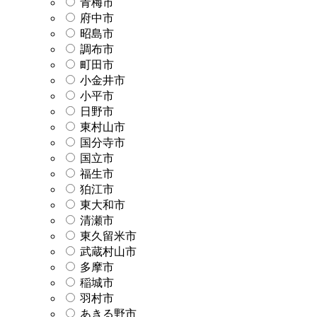
青梅市
府中市
昭島市
調布市
町田市
小金井市
小平市
日野市
東村山市
国分寺市
国立市
福生市
狛江市
東大和市
清瀬市
東久留米市
武蔵村山市
多摩市
稲城市
羽村市
あきる野市