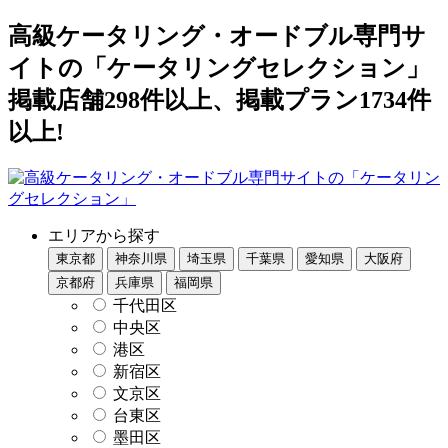
高級ケータリング・オードブル専門サ
イトの「ケータリングセレクション」
掲載店舗298件以上、掲載プラン1734件
以上!
エリアから探す
東京都
神奈川県
埼玉県
千葉県
愛知県
大阪府
京都府
兵庫県
福岡県
千代田区
中央区
港区
新宿区
文京区
台東区
墨田区