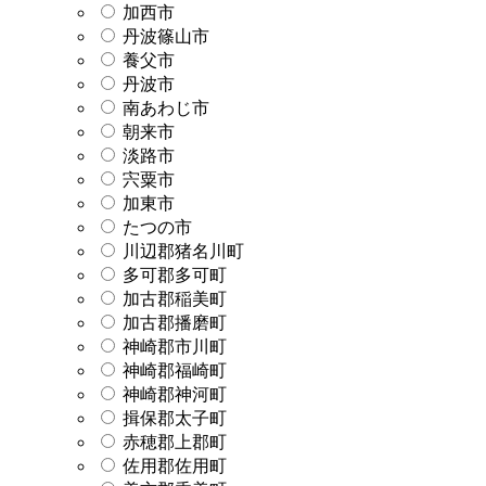
加西市
丹波篠山市
養父市
丹波市
南あわじ市
朝来市
淡路市
宍粟市
加東市
たつの市
川辺郡猪名川町
多可郡多可町
加古郡稲美町
加古郡播磨町
神崎郡市川町
神崎郡福崎町
神崎郡神河町
揖保郡太子町
赤穂郡上郡町
佐用郡佐用町