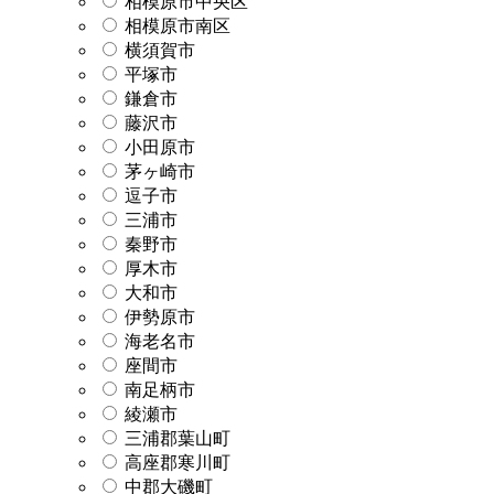
相模原市中央区
相模原市南区
横須賀市
平塚市
鎌倉市
藤沢市
小田原市
茅ヶ崎市
逗子市
三浦市
秦野市
厚木市
大和市
伊勢原市
海老名市
座間市
南足柄市
綾瀬市
三浦郡葉山町
高座郡寒川町
中郡大磯町