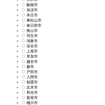
飯能市
加須市
本庄市
東松山市
春日部市
狭山市
羽生市
鴻巣市
深谷市
上尾市
草加市
越谷市
蕨市
戸田市
入間市
朝霞市
志木市
和光市
新座市
桶川市