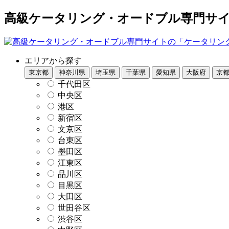
高級ケータリング・オードブル専門サイト
エリアから探す
東京都
神奈川県
埼玉県
千葉県
愛知県
大阪府
京
千代田区
中央区
港区
新宿区
文京区
台東区
墨田区
江東区
品川区
目黒区
大田区
世田谷区
渋谷区