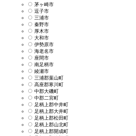
茅ヶ崎市
逗子市
三浦市
秦野市
厚木市
大和市
伊勢原市
海老名市
座間市
南足柄市
綾瀬市
三浦郡葉山町
高座郡寒川町
中郡大磯町
中郡二宮町
足柄上郡中井町
足柄上郡大井町
足柄上郡松田町
足柄上郡山北町
足柄上郡開成町