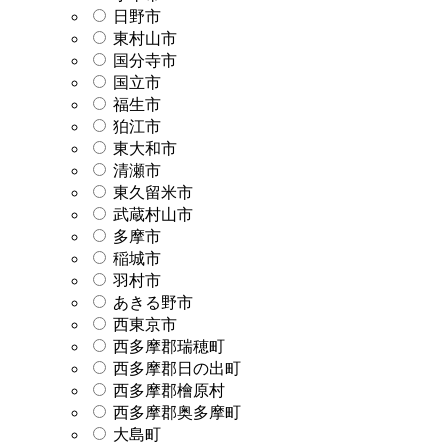
日野市
東村山市
国分寺市
国立市
福生市
狛江市
東大和市
清瀬市
東久留米市
武蔵村山市
多摩市
稲城市
羽村市
あきる野市
西東京市
西多摩郡瑞穂町
西多摩郡日の出町
西多摩郡檜原村
西多摩郡奥多摩町
大島町