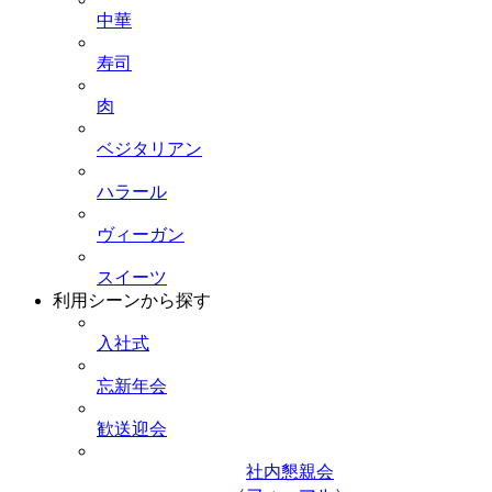
中華
寿司
肉
ベジタリアン
ハラール
ヴィーガン
スイーツ
利用シーンから探す
入社式
忘新年会
歓送迎会
社内懇親会