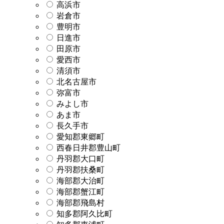
高浜市
岩倉市
豊明市
日進市
田原市
愛西市
清須市
北名古屋市
弥富市
みよし市
あま市
長久手市
愛知郡東郷町
西春日井郡豊山町
丹羽郡大口町
丹羽郡扶桑町
海部郡大治町
海部郡蟹江町
海部郡飛島村
知多郡阿久比町