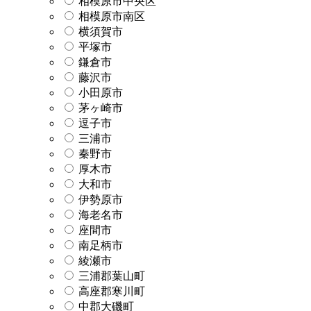
相模原市中央区
相模原市南区
横須賀市
平塚市
鎌倉市
藤沢市
小田原市
茅ヶ崎市
逗子市
三浦市
秦野市
厚木市
大和市
伊勢原市
海老名市
座間市
南足柄市
綾瀬市
三浦郡葉山町
高座郡寒川町
中郡大磯町