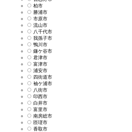
柏市
勝浦市
市原市
流山市
八千代市
我孫子市
鴨川市
鎌ケ谷市
君津市
富津市
浦安市
四街道市
袖ケ浦市
八街市
印西市
白井市
富里市
南房総市
匝瑳市
香取市