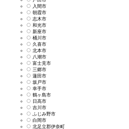
入間市
朝霞市
志木市
和光市
新座市
桶川市
久喜市
北本市
八潮市
富士見市
三郷市
蓮田市
坂戸市
幸手市
鶴ヶ島市
日高市
吉川市
ふじみ野市
白岡市
北足立郡伊奈町