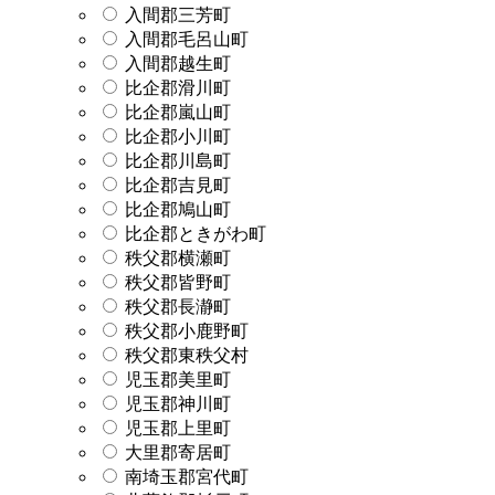
入間郡三芳町
入間郡毛呂山町
入間郡越生町
比企郡滑川町
比企郡嵐山町
比企郡小川町
比企郡川島町
比企郡吉見町
比企郡鳩山町
比企郡ときがわ町
秩父郡横瀬町
秩父郡皆野町
秩父郡長瀞町
秩父郡小鹿野町
秩父郡東秩父村
児玉郡美里町
児玉郡神川町
児玉郡上里町
大里郡寄居町
南埼玉郡宮代町