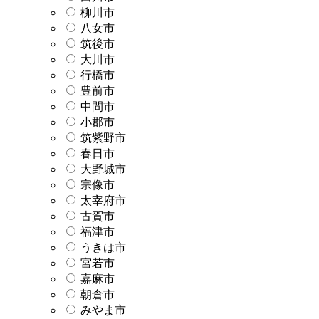
柳川市
八女市
筑後市
大川市
行橋市
豊前市
中間市
小郡市
筑紫野市
春日市
大野城市
宗像市
太宰府市
古賀市
福津市
うきは市
宮若市
嘉麻市
朝倉市
みやま市