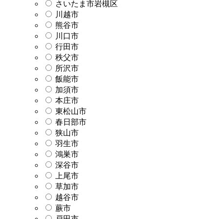
さいたま市岩槻区
川越市
熊谷市
川口市
行田市
秩父市
所沢市
飯能市
加須市
本庄市
東松山市
春日部市
狭山市
羽生市
鴻巣市
深谷市
上尾市
草加市
越谷市
蕨市
戸田市