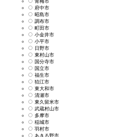
青梅市
府中市
昭島市
調布市
町田市
小金井市
小平市
日野市
東村山市
国分寺市
国立市
福生市
狛江市
東大和市
清瀬市
東久留米市
武蔵村山市
多摩市
稲城市
羽村市
あきる野市