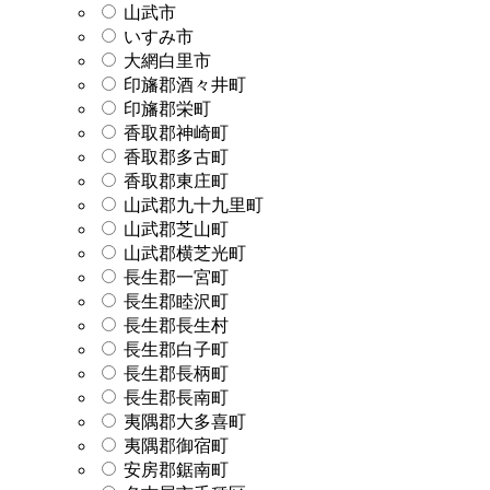
山武市
いすみ市
大網白里市
印旛郡酒々井町
印旛郡栄町
香取郡神崎町
香取郡多古町
香取郡東庄町
山武郡九十九里町
山武郡芝山町
山武郡横芝光町
長生郡一宮町
長生郡睦沢町
長生郡長生村
長生郡白子町
長生郡長柄町
長生郡長南町
夷隅郡大多喜町
夷隅郡御宿町
安房郡鋸南町