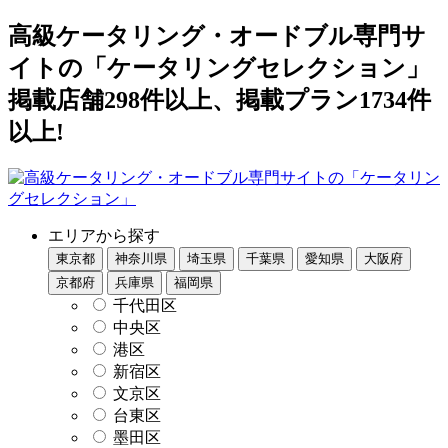
高級ケータリング・オードブル専門サ
イトの「ケータリングセレクション」
掲載店舗298件以上、掲載プラン1734件
以上!
エリアから探す
東京都
神奈川県
埼玉県
千葉県
愛知県
大阪府
京都府
兵庫県
福岡県
千代田区
中央区
港区
新宿区
文京区
台東区
墨田区