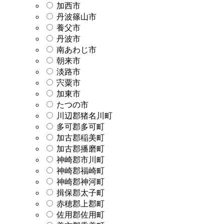
加西市
丹波篠山市
養父市
丹波市
南あわじ市
朝来市
淡路市
宍粟市
加東市
たつの市
川辺郡猪名川町
多可郡多可町
加古郡稲美町
加古郡播磨町
神崎郡市川町
神崎郡福崎町
神崎郡神河町
揖保郡太子町
赤穂郡上郡町
佐用郡佐用町