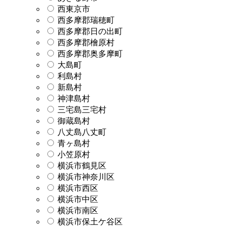
西東京市
西多摩郡瑞穂町
西多摩郡日の出町
西多摩郡檜原村
西多摩郡奥多摩町
大島町
利島村
新島村
神津島村
三宅島三宅村
御蔵島村
八丈島八丈町
青ヶ島村
小笠原村
横浜市鶴見区
横浜市神奈川区
横浜市西区
横浜市中区
横浜市南区
横浜市保土ケ谷区