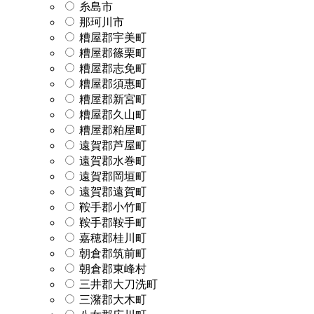
糸島市
那珂川市
糟屋郡宇美町
糟屋郡篠栗町
糟屋郡志免町
糟屋郡須惠町
糟屋郡新宮町
糟屋郡久山町
糟屋郡粕屋町
遠賀郡芦屋町
遠賀郡水巻町
遠賀郡岡垣町
遠賀郡遠賀町
鞍手郡小竹町
鞍手郡鞍手町
嘉穂郡桂川町
朝倉郡筑前町
朝倉郡東峰村
三井郡大刀洗町
三潴郡大木町