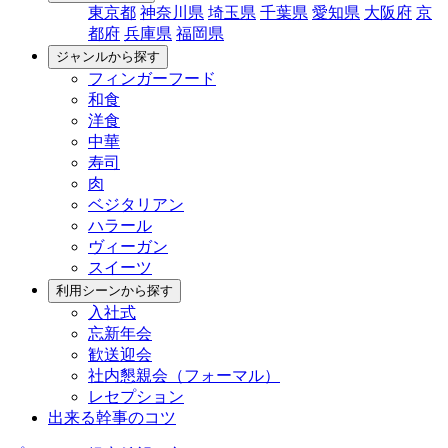
東京都
神奈川県
埼玉県
千葉県
愛知県
大阪府
京
都府
兵庫県
福岡県
ジャンルから探す
フィンガーフード
和食
洋食
中華
寿司
肉
ベジタリアン
ハラール
ヴィーガン
スイーツ
利用シーンから探す
入社式
忘新年会
歓送迎会
社内懇親会（フォーマル）
レセプション
出来る幹事のコツ