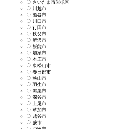
さいたま市岩槻区
川越市
熊谷市
川口市
行田市
秩父市
所沢市
飯能市
加須市
本庄市
東松山市
春日部市
狭山市
羽生市
鴻巣市
深谷市
上尾市
草加市
越谷市
蕨市
戸田市