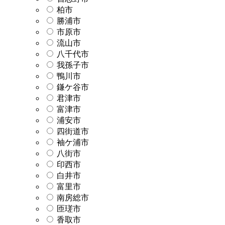
柏市
勝浦市
市原市
流山市
八千代市
我孫子市
鴨川市
鎌ケ谷市
君津市
富津市
浦安市
四街道市
袖ケ浦市
八街市
印西市
白井市
富里市
南房総市
匝瑳市
香取市