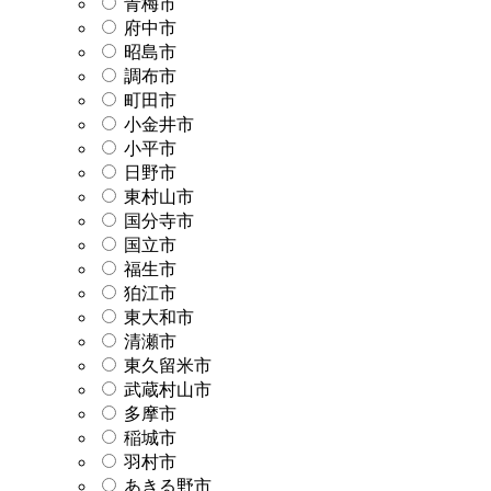
青梅市
府中市
昭島市
調布市
町田市
小金井市
小平市
日野市
東村山市
国分寺市
国立市
福生市
狛江市
東大和市
清瀬市
東久留米市
武蔵村山市
多摩市
稲城市
羽村市
あきる野市