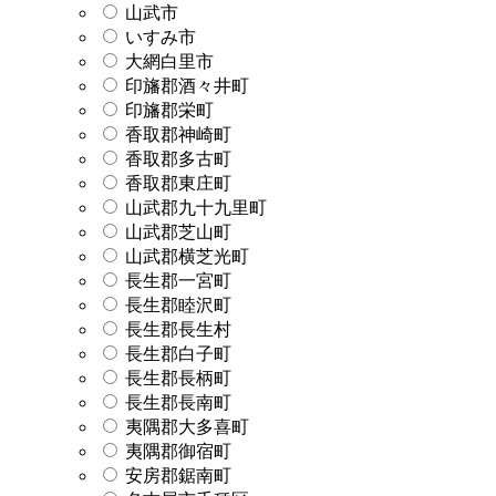
山武市
いすみ市
大網白里市
印旛郡酒々井町
印旛郡栄町
香取郡神崎町
香取郡多古町
香取郡東庄町
山武郡九十九里町
山武郡芝山町
山武郡横芝光町
長生郡一宮町
長生郡睦沢町
長生郡長生村
長生郡白子町
長生郡長柄町
長生郡長南町
夷隅郡大多喜町
夷隅郡御宿町
安房郡鋸南町