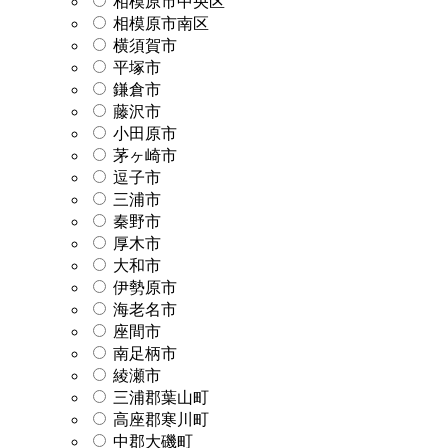
相模原市中央区
相模原市南区
横須賀市
平塚市
鎌倉市
藤沢市
小田原市
茅ヶ崎市
逗子市
三浦市
秦野市
厚木市
大和市
伊勢原市
海老名市
座間市
南足柄市
綾瀬市
三浦郡葉山町
高座郡寒川町
中郡大磯町