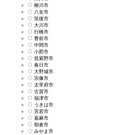
柳川市
八女市
筑後市
大川市
行橋市
豊前市
中間市
小郡市
筑紫野市
春日市
大野城市
宗像市
太宰府市
古賀市
福津市
うきは市
宮若市
嘉麻市
朝倉市
みやま市