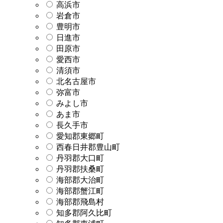
高浜市
岩倉市
豊明市
日進市
田原市
愛西市
清須市
北名古屋市
弥富市
みよし市
あま市
長久手市
愛知郡東郷町
西春日井郡豊山町
丹羽郡大口町
丹羽郡扶桑町
海部郡大治町
海部郡蟹江町
海部郡飛島村
知多郡阿久比町