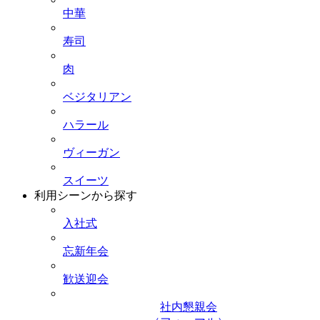
中華
寿司
肉
ベジタリアン
ハラール
ヴィーガン
スイーツ
利用シーンから探す
入社式
忘新年会
歓送迎会
社内懇親会