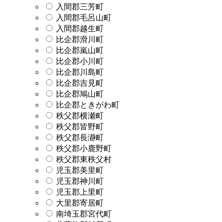
入間郡三芳町
入間郡毛呂山町
入間郡越生町
比企郡滑川町
比企郡嵐山町
比企郡小川町
比企郡川島町
比企郡吉見町
比企郡鳩山町
比企郡ときがわ町
秩父郡横瀬町
秩父郡皆野町
秩父郡長瀞町
秩父郡小鹿野町
秩父郡東秩父村
児玉郡美里町
児玉郡神川町
児玉郡上里町
大里郡寄居町
南埼玉郡宮代町