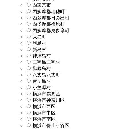
西東京市
西多摩郡瑞穂町
西多摩郡日の出町
西多摩郡檜原村
西多摩郡奥多摩町
大島町
利島村
新島村
神津島村
三宅島三宅村
御蔵島村
八丈島八丈町
青ヶ島村
小笠原村
横浜市鶴見区
横浜市神奈川区
横浜市西区
横浜市中区
横浜市南区
横浜市保土ケ谷区