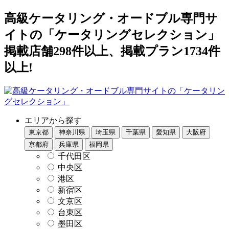
高級ケータリング・オードブル専門サ
イトの「ケータリングセレクション」
掲載店舗298件以上、掲載プラン1734件
以上!
エリアから探す
東京都
神奈川県
埼玉県
千葉県
愛知県
大阪府
京都府
兵庫県
福岡県
千代田区
中央区
港区
新宿区
文京区
台東区
墨田区