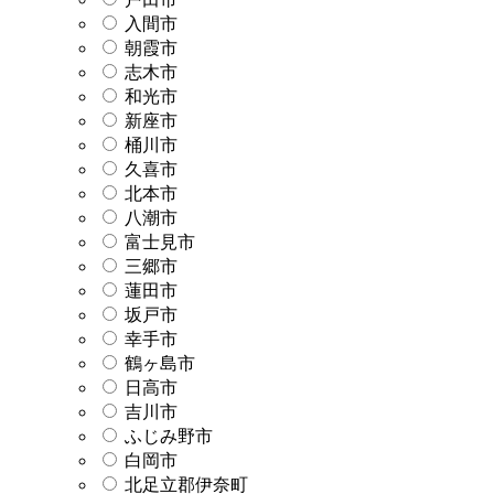
入間市
朝霞市
志木市
和光市
新座市
桶川市
久喜市
北本市
八潮市
富士見市
三郷市
蓮田市
坂戸市
幸手市
鶴ヶ島市
日高市
吉川市
ふじみ野市
白岡市
北足立郡伊奈町