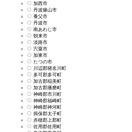
加西市
丹波篠山市
養父市
丹波市
南あわじ市
朝来市
淡路市
宍粟市
加東市
たつの市
川辺郡猪名川町
多可郡多可町
加古郡稲美町
加古郡播磨町
神崎郡市川町
神崎郡福崎町
神崎郡神河町
揖保郡太子町
赤穂郡上郡町
佐用郡佐用町