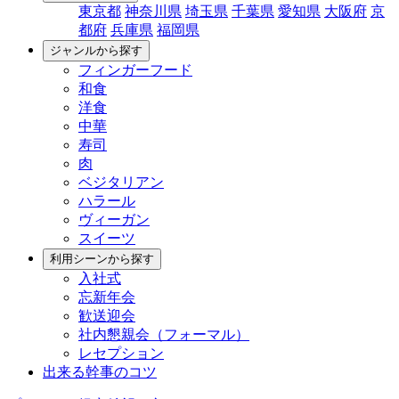
東京都
神奈川県
埼玉県
千葉県
愛知県
大阪府
京
都府
兵庫県
福岡県
ジャンルから探す
フィンガーフード
和食
洋食
中華
寿司
肉
ベジタリアン
ハラール
ヴィーガン
スイーツ
利用シーンから探す
入社式
忘新年会
歓送迎会
社内懇親会（フォーマル）
レセプション
出来る幹事のコツ