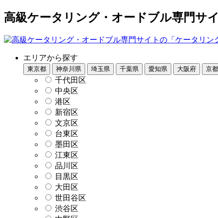
高級ケータリング・オードブル専門サイト
エリアから探す
東京都
神奈川県
埼玉県
千葉県
愛知県
大阪府
京
千代田区
中央区
港区
新宿区
文京区
台東区
墨田区
江東区
品川区
目黒区
大田区
世田谷区
渋谷区