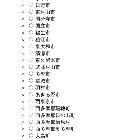
日野市
東村山市
国分寺市
国立市
福生市
狛江市
東大和市
清瀬市
東久留米市
武蔵村山市
多摩市
稲城市
羽村市
あきる野市
西東京市
西多摩郡瑞穂町
西多摩郡日の出町
西多摩郡檜原村
西多摩郡奥多摩町
大島町