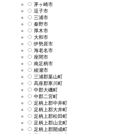
茅ヶ崎市
逗子市
三浦市
秦野市
厚木市
大和市
伊勢原市
海老名市
座間市
南足柄市
綾瀬市
三浦郡葉山町
高座郡寒川町
中郡大磯町
中郡二宮町
足柄上郡中井町
足柄上郡大井町
足柄上郡松田町
足柄上郡山北町
足柄上郡開成町