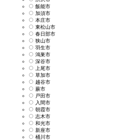
飯能市
加須市
本庄市
東松山市
春日部市
狭山市
羽生市
鴻巣市
深谷市
上尾市
草加市
越谷市
蕨市
戸田市
入間市
朝霞市
志木市
和光市
新座市
桶川市