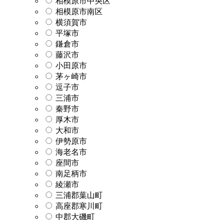
相模原市中央区
相模原市南区
横須賀市
平塚市
鎌倉市
藤沢市
小田原市
茅ヶ崎市
逗子市
三浦市
秦野市
厚木市
大和市
伊勢原市
海老名市
座間市
南足柄市
綾瀬市
三浦郡葉山町
高座郡寒川町
中郡大磯町