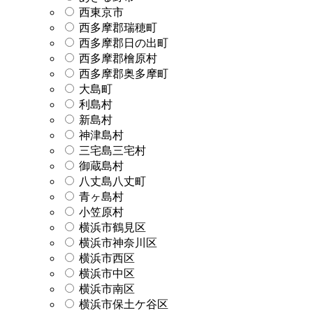
西東京市
西多摩郡瑞穂町
西多摩郡日の出町
西多摩郡檜原村
西多摩郡奥多摩町
大島町
利島村
新島村
神津島村
三宅島三宅村
御蔵島村
八丈島八丈町
青ヶ島村
小笠原村
横浜市鶴見区
横浜市神奈川区
横浜市西区
横浜市中区
横浜市南区
横浜市保土ケ谷区