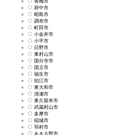
青梅市
府中市
昭島市
調布市
町田市
小金井市
小平市
日野市
東村山市
国分寺市
国立市
福生市
狛江市
東大和市
清瀬市
東久留米市
武蔵村山市
多摩市
稲城市
羽村市
あきる野市