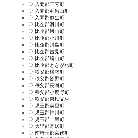
入間郡三芳町
入間郡毛呂山町
入間郡越生町
比企郡滑川町
比企郡嵐山町
比企郡小川町
比企郡川島町
比企郡吉見町
比企郡鳩山町
比企郡ときがわ町
秩父郡横瀬町
秩父郡皆野町
秩父郡長瀞町
秩父郡小鹿野町
秩父郡東秩父村
児玉郡美里町
児玉郡神川町
児玉郡上里町
大里郡寄居町
南埼玉郡宮代町