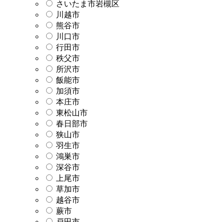
さいたま市岩槻区
川越市
熊谷市
川口市
行田市
秩父市
所沢市
飯能市
加須市
本庄市
東松山市
春日部市
狭山市
羽生市
鴻巣市
深谷市
上尾市
草加市
越谷市
蕨市
戸田市