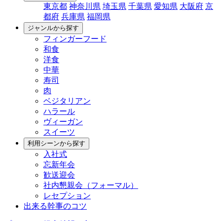
東京都
神奈川県
埼玉県
千葉県
愛知県
大阪府
京
都府
兵庫県
福岡県
ジャンルから探す
フィンガーフード
和食
洋食
中華
寿司
肉
ベジタリアン
ハラール
ヴィーガン
スイーツ
利用シーンから探す
入社式
忘新年会
歓送迎会
社内懇親会（フォーマル）
レセプション
出来る幹事のコツ