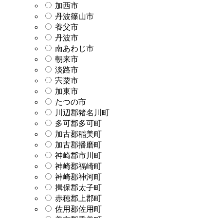
加西市
丹波篠山市
養父市
丹波市
南あわじ市
朝来市
淡路市
宍粟市
加東市
たつの市
川辺郡猪名川町
多可郡多可町
加古郡稲美町
加古郡播磨町
神崎郡市川町
神崎郡福崎町
神崎郡神河町
揖保郡太子町
赤穂郡上郡町
佐用郡佐用町