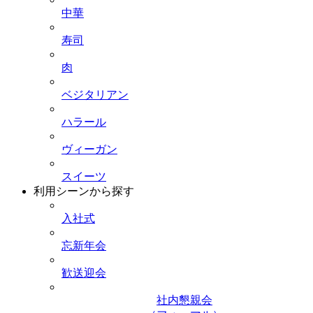
中華
寿司
肉
ベジタリアン
ハラール
ヴィーガン
スイーツ
利用シーンから探す
入社式
忘新年会
歓送迎会
社内懇親会