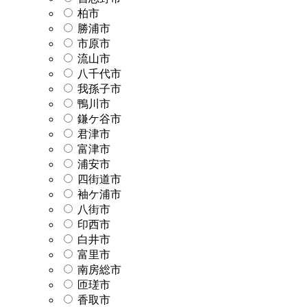
柏市
勝浦市
市原市
流山市
八千代市
我孫子市
鴨川市
鎌ケ谷市
君津市
富津市
浦安市
四街道市
袖ケ浦市
八街市
印西市
白井市
富里市
南房総市
匝瑳市
香取市