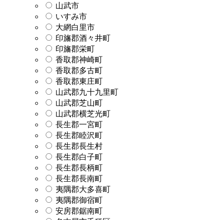
山武市
いすみ市
大網白里市
印旛郡酒々井町
印旛郡栄町
香取郡神崎町
香取郡多古町
香取郡東庄町
山武郡九十九里町
山武郡芝山町
山武郡横芝光町
長生郡一宮町
長生郡睦沢町
長生郡長生村
長生郡白子町
長生郡長柄町
長生郡長南町
夷隅郡大多喜町
夷隅郡御宿町
安房郡鋸南町