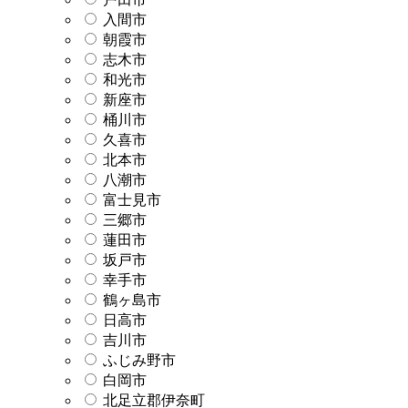
入間市
朝霞市
志木市
和光市
新座市
桶川市
久喜市
北本市
八潮市
富士見市
三郷市
蓮田市
坂戸市
幸手市
鶴ヶ島市
日高市
吉川市
ふじみ野市
白岡市
北足立郡伊奈町