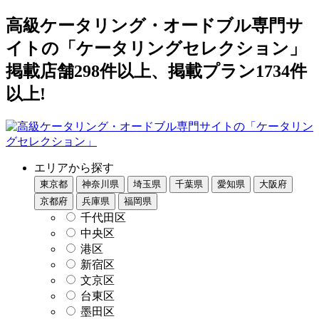
高級ケータリング・オードブル専門サ
イトの「ケータリングセレクション」
掲載店舗298件以上、掲載プラン1734件
以上!
エリアから探す
東京都
神奈川県
埼玉県
千葉県
愛知県
大阪府
京都府
兵庫県
福岡県
千代田区
中央区
港区
新宿区
文京区
台東区
墨田区