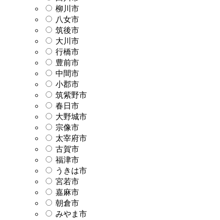
柳川市
八女市
筑後市
大川市
行橋市
豊前市
中間市
小郡市
筑紫野市
春日市
大野城市
宗像市
太宰府市
古賀市
福津市
うきは市
宮若市
嘉麻市
朝倉市
みやま市