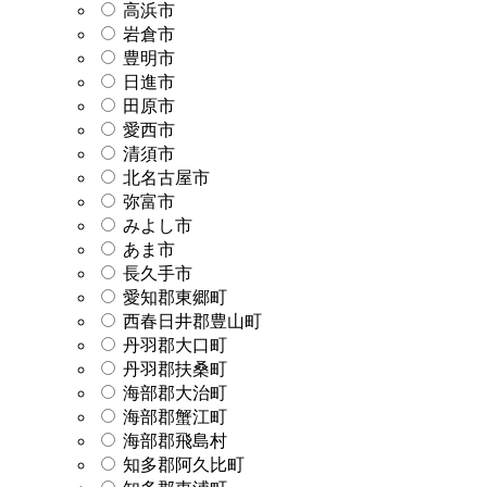
高浜市
岩倉市
豊明市
日進市
田原市
愛西市
清須市
北名古屋市
弥富市
みよし市
あま市
長久手市
愛知郡東郷町
西春日井郡豊山町
丹羽郡大口町
丹羽郡扶桑町
海部郡大治町
海部郡蟹江町
海部郡飛島村
知多郡阿久比町