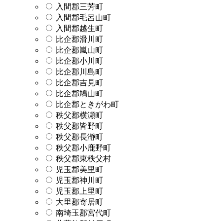
入間郡三芳町
入間郡毛呂山町
入間郡越生町
比企郡滑川町
比企郡嵐山町
比企郡小川町
比企郡川島町
比企郡吉見町
比企郡鳩山町
比企郡ときがわ町
秩父郡横瀬町
秩父郡皆野町
秩父郡長瀞町
秩父郡小鹿野町
秩父郡東秩父村
児玉郡美里町
児玉郡神川町
児玉郡上里町
大里郡寄居町
南埼玉郡宮代町