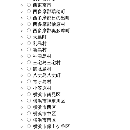
西東京市
西多摩郡瑞穂町
西多摩郡日の出町
西多摩郡檜原村
西多摩郡奥多摩町
大島町
利島村
新島村
神津島村
三宅島三宅村
御蔵島村
八丈島八丈町
青ヶ島村
小笠原村
横浜市鶴見区
横浜市神奈川区
横浜市西区
横浜市中区
横浜市南区
横浜市保土ケ谷区