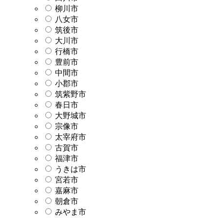
柳川市
八女市
筑後市
大川市
行橋市
豊前市
中間市
小郡市
筑紫野市
春日市
大野城市
宗像市
太宰府市
古賀市
福津市
うきは市
宮若市
嘉麻市
朝倉市
みやま市