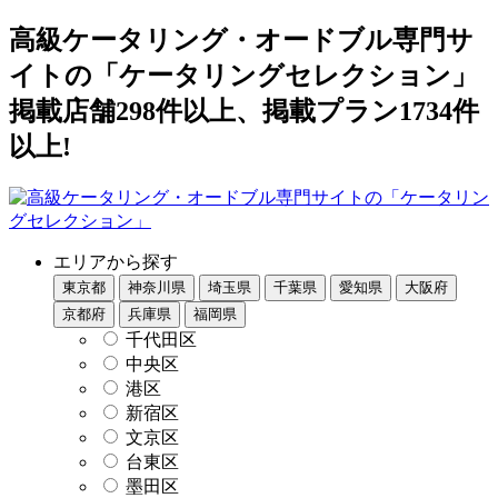
高級ケータリング・オードブル専門サ
イトの「ケータリングセレクション」
掲載店舗298件以上、掲載プラン1734件
以上!
エリアから探す
東京都
神奈川県
埼玉県
千葉県
愛知県
大阪府
京都府
兵庫県
福岡県
千代田区
中央区
港区
新宿区
文京区
台東区
墨田区