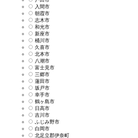
入間市
朝霞市
志木市
和光市
新座市
桶川市
久喜市
北本市
八潮市
富士見市
三郷市
蓮田市
坂戸市
幸手市
鶴ヶ島市
日高市
吉川市
ふじみ野市
白岡市
北足立郡伊奈町