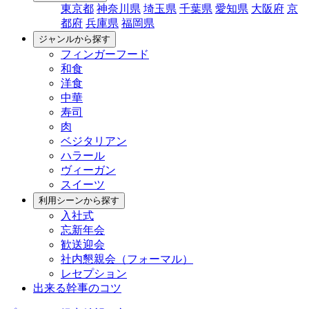
東京都
神奈川県
埼玉県
千葉県
愛知県
大阪府
京
都府
兵庫県
福岡県
ジャンルから探す
フィンガーフード
和食
洋食
中華
寿司
肉
ベジタリアン
ハラール
ヴィーガン
スイーツ
利用シーンから探す
入社式
忘新年会
歓送迎会
社内懇親会（フォーマル）
レセプション
出来る幹事のコツ