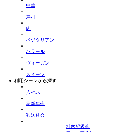
中華
寿司
肉
ベジタリアン
ハラール
ヴィーガン
スイーツ
利用シーンから探す
入社式
忘新年会
歓送迎会
社内懇親会