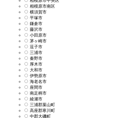
相模原市中央区
相模原市南区
横須賀市
平塚市
鎌倉市
藤沢市
小田原市
茅ヶ崎市
逗子市
三浦市
秦野市
厚木市
大和市
伊勢原市
海老名市
座間市
南足柄市
綾瀬市
三浦郡葉山町
高座郡寒川町
中郡大磯町