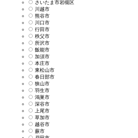
さいたま市岩槻区
川越市
熊谷市
川口市
行田市
秩父市
所沢市
飯能市
加須市
本庄市
東松山市
春日部市
狭山市
羽生市
鴻巣市
深谷市
上尾市
草加市
越谷市
蕨市
戸田市