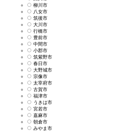
柳川市
八女市
筑後市
大川市
行橋市
豊前市
中間市
小郡市
筑紫野市
春日市
大野城市
宗像市
太宰府市
古賀市
福津市
うきは市
宮若市
嘉麻市
朝倉市
みやま市