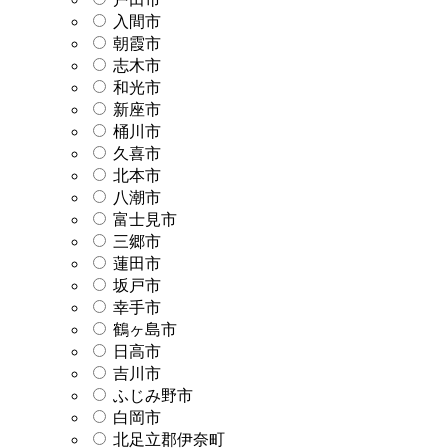
入間市
朝霞市
志木市
和光市
新座市
桶川市
久喜市
北本市
八潮市
富士見市
三郷市
蓮田市
坂戸市
幸手市
鶴ヶ島市
日高市
吉川市
ふじみ野市
白岡市
北足立郡伊奈町