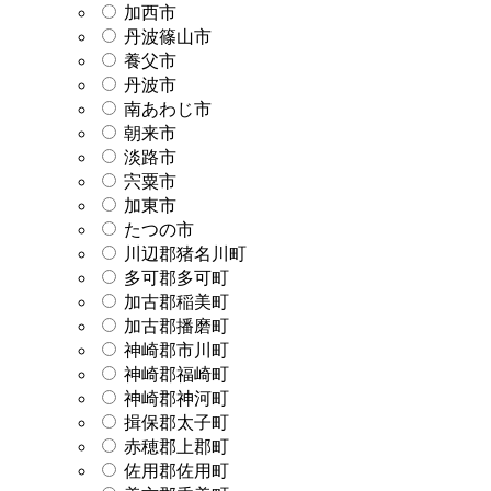
加西市
丹波篠山市
養父市
丹波市
南あわじ市
朝来市
淡路市
宍粟市
加東市
たつの市
川辺郡猪名川町
多可郡多可町
加古郡稲美町
加古郡播磨町
神崎郡市川町
神崎郡福崎町
神崎郡神河町
揖保郡太子町
赤穂郡上郡町
佐用郡佐用町