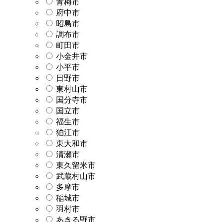
青梅市
府中市
昭島市
調布市
町田市
小金井市
小平市
日野市
東村山市
国分寺市
国立市
福生市
狛江市
東大和市
清瀬市
東久留米市
武蔵村山市
多摩市
稲城市
羽村市
あきる野市