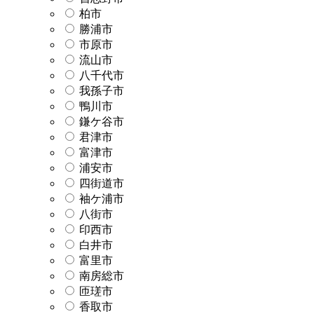
柏市
勝浦市
市原市
流山市
八千代市
我孫子市
鴨川市
鎌ケ谷市
君津市
富津市
浦安市
四街道市
袖ケ浦市
八街市
印西市
白井市
富里市
南房総市
匝瑳市
香取市