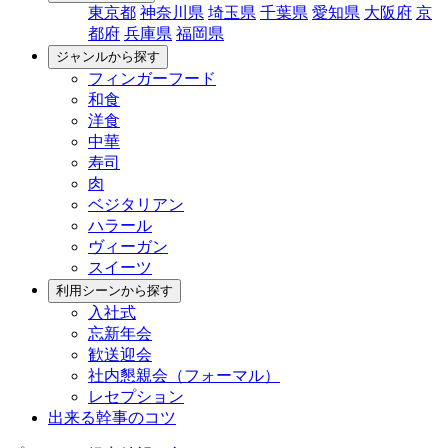
東京都
神奈川県
埼玉県
千葉県
愛知県
大阪府
京
都府
兵庫県
福岡県
ジャンルから探す
フィンガーフード
和食
洋食
中華
寿司
肉
ベジタリアン
ハラール
ヴィーガン
スイーツ
利用シーンから探す
入社式
忘新年会
歓送迎会
社内懇親会（フォーマル）
レセプション
出来る幹事のコツ