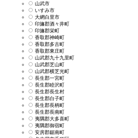
山武市
いすみ市
大網白里市
印旛郡酒々井町
印旛郡栄町
香取郡神崎町
香取郡多古町
香取郡東庄町
山武郡九十九里町
山武郡芝山町
山武郡横芝光町
長生郡一宮町
長生郡睦沢町
長生郡長生村
長生郡白子町
長生郡長柄町
長生郡長南町
夷隅郡大多喜町
夷隅郡御宿町
安房郡鋸南町