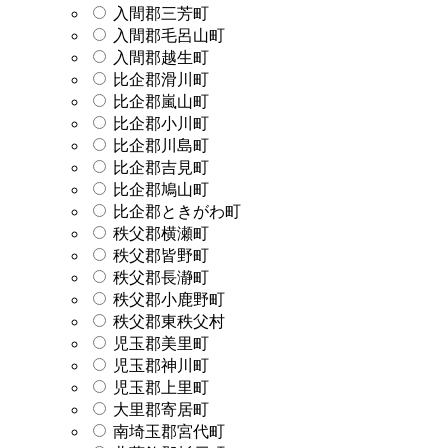
入間郡三芳町
入間郡毛呂山町
入間郡越生町
比企郡滑川町
比企郡嵐山町
比企郡小川町
比企郡川島町
比企郡吉見町
比企郡鳩山町
比企郡ときがわ町
秩父郡横瀬町
秩父郡皆野町
秩父郡長瀞町
秩父郡小鹿野町
秩父郡東秩父村
児玉郡美里町
児玉郡神川町
児玉郡上里町
大里郡寄居町
南埼玉郡宮代町