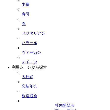
中華
寿司
肉
ベジタリアン
ハラール
ヴィーガン
スイーツ
利用シーンから探す
入社式
忘新年会
歓送迎会
社内懇親会