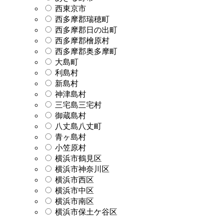
西東京市
西多摩郡瑞穂町
西多摩郡日の出町
西多摩郡檜原村
西多摩郡奥多摩町
大島町
利島村
新島村
神津島村
三宅島三宅村
御蔵島村
八丈島八丈町
青ヶ島村
小笠原村
横浜市鶴見区
横浜市神奈川区
横浜市西区
横浜市中区
横浜市南区
横浜市保土ケ谷区