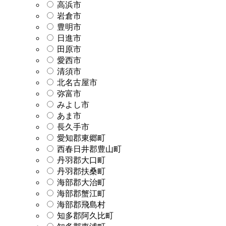
高浜市
岩倉市
豊明市
日進市
田原市
愛西市
清須市
北名古屋市
弥富市
みよし市
あま市
長久手市
愛知郡東郷町
西春日井郡豊山町
丹羽郡大口町
丹羽郡扶桑町
海部郡大治町
海部郡蟹江町
海部郡飛島村
知多郡阿久比町