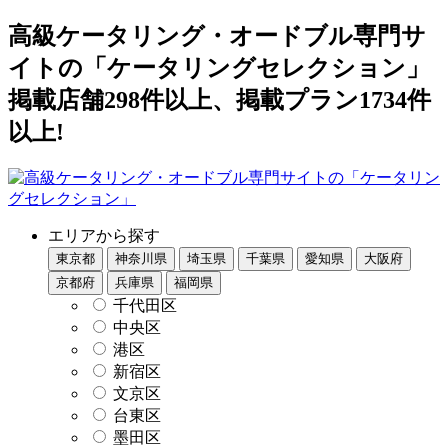
高級ケータリング・オードブル専門サ
イトの「ケータリングセレクション」
掲載店舗298件以上、掲載プラン1734件
以上!
エリアから探す
東京都
神奈川県
埼玉県
千葉県
愛知県
大阪府
京都府
兵庫県
福岡県
千代田区
中央区
港区
新宿区
文京区
台東区
墨田区