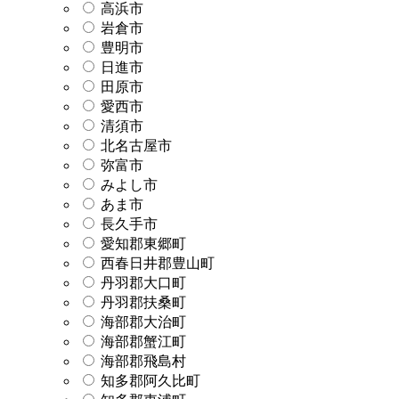
高浜市
岩倉市
豊明市
日進市
田原市
愛西市
清須市
北名古屋市
弥富市
みよし市
あま市
長久手市
愛知郡東郷町
西春日井郡豊山町
丹羽郡大口町
丹羽郡扶桑町
海部郡大治町
海部郡蟹江町
海部郡飛島村
知多郡阿久比町