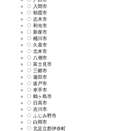
入間市
朝霞市
志木市
和光市
新座市
桶川市
久喜市
北本市
八潮市
富士見市
三郷市
蓮田市
坂戸市
幸手市
鶴ヶ島市
日高市
吉川市
ふじみ野市
白岡市
北足立郡伊奈町