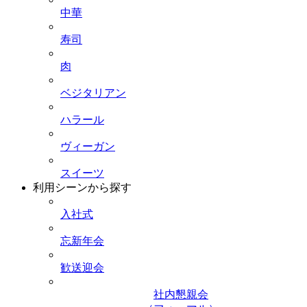
中華
寿司
肉
ベジタリアン
ハラール
ヴィーガン
スイーツ
利用シーンから探す
入社式
忘新年会
歓送迎会
社内懇親会