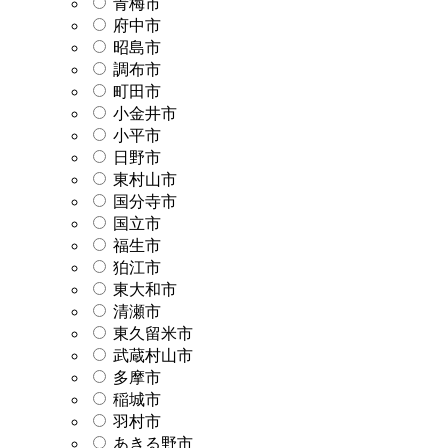
青梅市
府中市
昭島市
調布市
町田市
小金井市
小平市
日野市
東村山市
国分寺市
国立市
福生市
狛江市
東大和市
清瀬市
東久留米市
武蔵村山市
多摩市
稲城市
羽村市
あきる野市