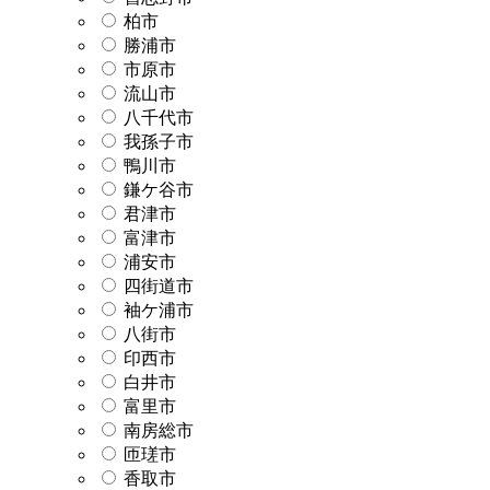
柏市
勝浦市
市原市
流山市
八千代市
我孫子市
鴨川市
鎌ケ谷市
君津市
富津市
浦安市
四街道市
袖ケ浦市
八街市
印西市
白井市
富里市
南房総市
匝瑳市
香取市