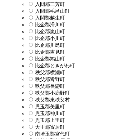
入間郡三芳町
入間郡毛呂山町
入間郡越生町
比企郡滑川町
比企郡嵐山町
比企郡小川町
比企郡川島町
比企郡吉見町
比企郡鳩山町
比企郡ときがわ町
秩父郡横瀬町
秩父郡皆野町
秩父郡長瀞町
秩父郡小鹿野町
秩父郡東秩父村
児玉郡美里町
児玉郡神川町
児玉郡上里町
大里郡寄居町
南埼玉郡宮代町