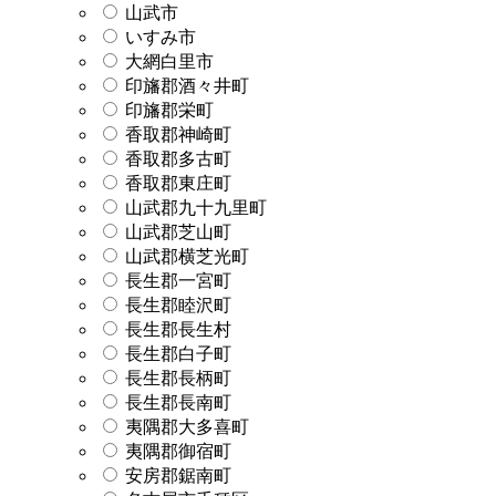
山武市
いすみ市
大網白里市
印旛郡酒々井町
印旛郡栄町
香取郡神崎町
香取郡多古町
香取郡東庄町
山武郡九十九里町
山武郡芝山町
山武郡横芝光町
長生郡一宮町
長生郡睦沢町
長生郡長生村
長生郡白子町
長生郡長柄町
長生郡長南町
夷隅郡大多喜町
夷隅郡御宿町
安房郡鋸南町