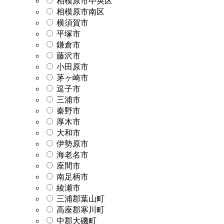
相模原市中央区
相模原市南区
横須賀市
平塚市
鎌倉市
藤沢市
小田原市
茅ヶ崎市
逗子市
三浦市
秦野市
厚木市
大和市
伊勢原市
海老名市
座間市
南足柄市
綾瀬市
三浦郡葉山町
高座郡寒川町
中郡大磯町