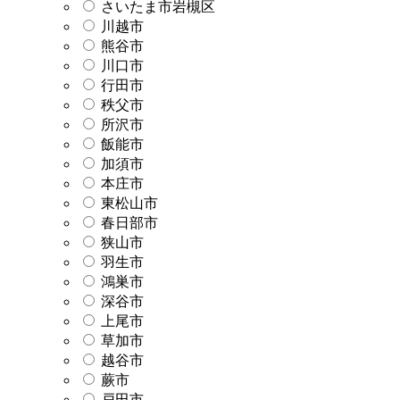
さいたま市岩槻区
川越市
熊谷市
川口市
行田市
秩父市
所沢市
飯能市
加須市
本庄市
東松山市
春日部市
狭山市
羽生市
鴻巣市
深谷市
上尾市
草加市
越谷市
蕨市
戸田市