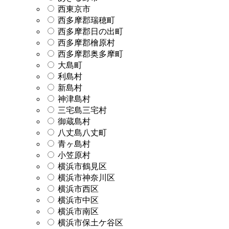
西東京市
西多摩郡瑞穂町
西多摩郡日の出町
西多摩郡檜原村
西多摩郡奥多摩町
大島町
利島村
新島村
神津島村
三宅島三宅村
御蔵島村
八丈島八丈町
青ヶ島村
小笠原村
横浜市鶴見区
横浜市神奈川区
横浜市西区
横浜市中区
横浜市南区
横浜市保土ケ谷区