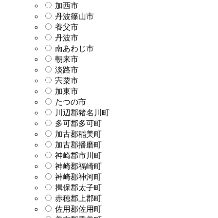
加西市
丹波篠山市
養父市
丹波市
南あわじ市
朝来市
淡路市
宍粟市
加東市
たつの市
川辺郡猪名川町
多可郡多可町
加古郡稲美町
加古郡播磨町
神崎郡市川町
神崎郡福崎町
神崎郡神河町
揖保郡太子町
赤穂郡上郡町
佐用郡佐用町