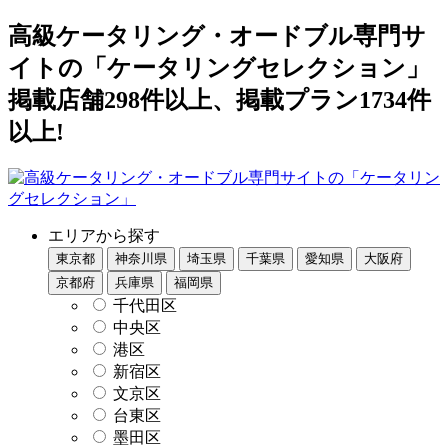
高級ケータリング・オードブル専門サ
イトの「ケータリングセレクション」
掲載店舗298件以上、掲載プラン1734件
以上!
エリアから探す
東京都
神奈川県
埼玉県
千葉県
愛知県
大阪府
京都府
兵庫県
福岡県
千代田区
中央区
港区
新宿区
文京区
台東区
墨田区