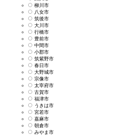
柳川市
八女市
筑後市
大川市
行橋市
豊前市
中間市
小郡市
筑紫野市
春日市
大野城市
宗像市
太宰府市
古賀市
福津市
うきは市
宮若市
嘉麻市
朝倉市
みやま市