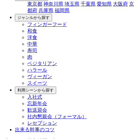
東京都
神奈川県
埼玉県
千葉県
愛知県
大阪府
京
都府
兵庫県
福岡県
ジャンルから探す
フィンガーフード
和食
洋食
中華
寿司
肉
ベジタリアン
ハラール
ヴィーガン
スイーツ
利用シーンから探す
入社式
忘新年会
歓送迎会
社内懇親会（フォーマル）
レセプション
出来る幹事のコツ