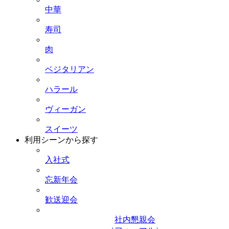
中華
寿司
肉
ベジタリアン
ハラール
ヴィーガン
スイーツ
利用シーンから探す
入社式
忘新年会
歓送迎会
社内懇親会