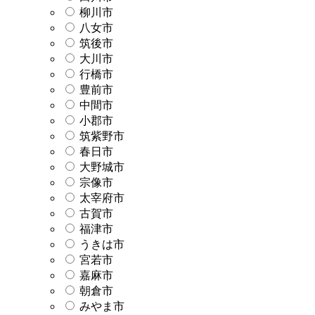
柳川市
八女市
筑後市
大川市
行橋市
豊前市
中間市
小郡市
筑紫野市
春日市
大野城市
宗像市
太宰府市
古賀市
福津市
うきは市
宮若市
嘉麻市
朝倉市
みやま市