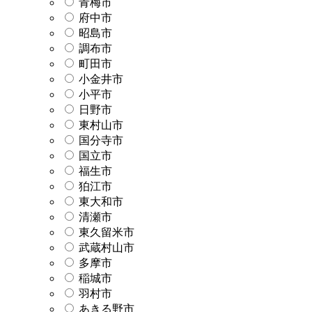
青梅市
府中市
昭島市
調布市
町田市
小金井市
小平市
日野市
東村山市
国分寺市
国立市
福生市
狛江市
東大和市
清瀬市
東久留米市
武蔵村山市
多摩市
稲城市
羽村市
あきる野市