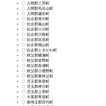
入間郡三芳町
入間郡毛呂山町
入間郡越生町
比企郡滑川町
比企郡嵐山町
比企郡小川町
比企郡川島町
比企郡吉見町
比企郡鳩山町
比企郡ときがわ町
秩父郡横瀬町
秩父郡皆野町
秩父郡長瀞町
秩父郡小鹿野町
秩父郡東秩父村
児玉郡美里町
児玉郡神川町
児玉郡上里町
大里郡寄居町
南埼玉郡宮代町