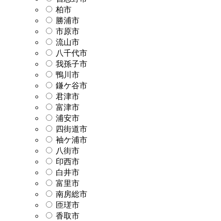
柏市
勝浦市
市原市
流山市
八千代市
我孫子市
鴨川市
鎌ケ谷市
君津市
富津市
浦安市
四街道市
袖ケ浦市
八街市
印西市
白井市
富里市
南房総市
匝瑳市
香取市