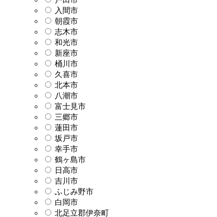
入間市
朝霞市
志木市
和光市
新座市
桶川市
久喜市
北本市
八潮市
富士見市
三郷市
蓮田市
坂戸市
幸手市
鶴ヶ島市
日高市
吉川市
ふじみ野市
白岡市
北足立郡伊奈町