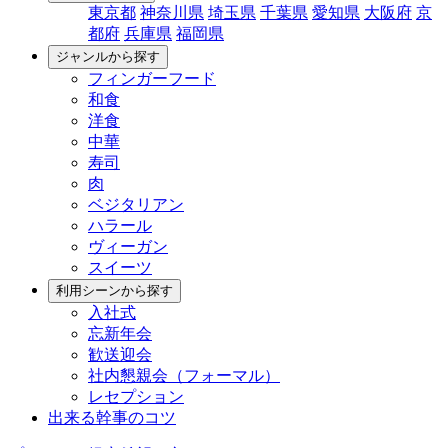
東京都
神奈川県
埼玉県
千葉県
愛知県
大阪府
京
都府
兵庫県
福岡県
ジャンルから探す
フィンガーフード
和食
洋食
中華
寿司
肉
ベジタリアン
ハラール
ヴィーガン
スイーツ
利用シーンから探す
入社式
忘新年会
歓送迎会
社内懇親会（フォーマル）
レセプション
出来る幹事のコツ