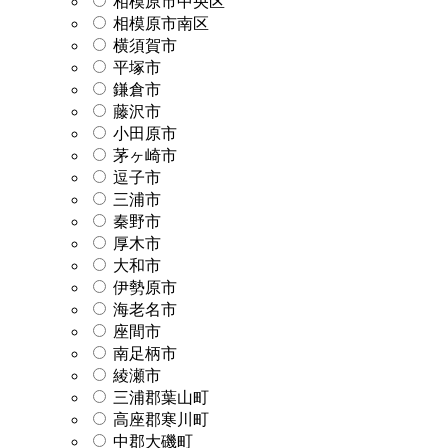
相模原市中央区
相模原市南区
横須賀市
平塚市
鎌倉市
藤沢市
小田原市
茅ヶ崎市
逗子市
三浦市
秦野市
厚木市
大和市
伊勢原市
海老名市
座間市
南足柄市
綾瀬市
三浦郡葉山町
高座郡寒川町
中郡大磯町