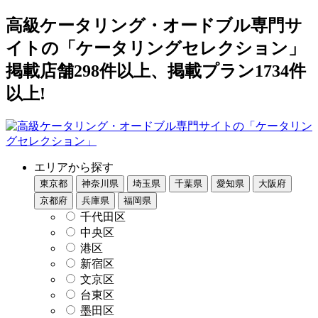
高級ケータリング・オードブル専門サ
イトの「ケータリングセレクション」
掲載店舗298件以上、掲載プラン1734件
以上!
エリアから探す
東京都
神奈川県
埼玉県
千葉県
愛知県
大阪府
京都府
兵庫県
福岡県
千代田区
中央区
港区
新宿区
文京区
台東区
墨田区