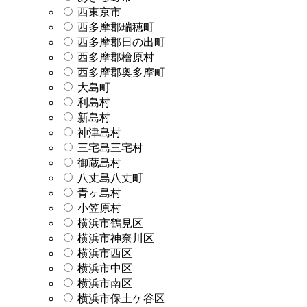
西東京市
西多摩郡瑞穂町
西多摩郡日の出町
西多摩郡檜原村
西多摩郡奥多摩町
大島町
利島村
新島村
神津島村
三宅島三宅村
御蔵島村
八丈島八丈町
青ヶ島村
小笠原村
横浜市鶴見区
横浜市神奈川区
横浜市西区
横浜市中区
横浜市南区
横浜市保土ケ谷区