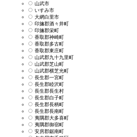
山武市
いすみ市
大網白里市
印旛郡酒々井町
印旛郡栄町
香取郡神崎町
香取郡多古町
香取郡東庄町
山武郡九十九里町
山武郡芝山町
山武郡横芝光町
長生郡一宮町
長生郡睦沢町
長生郡長生村
長生郡白子町
長生郡長柄町
長生郡長南町
夷隅郡大多喜町
夷隅郡御宿町
安房郡鋸南町