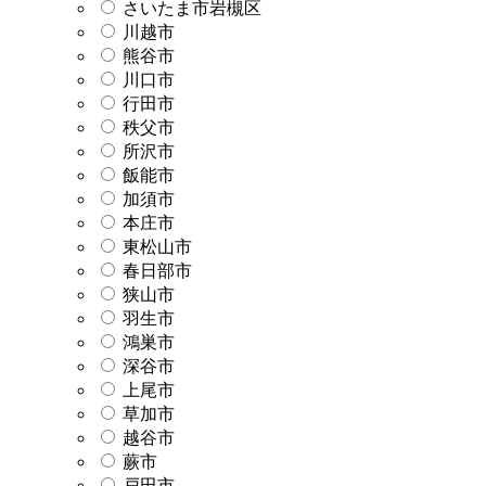
さいたま市岩槻区
川越市
熊谷市
川口市
行田市
秩父市
所沢市
飯能市
加須市
本庄市
東松山市
春日部市
狭山市
羽生市
鴻巣市
深谷市
上尾市
草加市
越谷市
蕨市
戸田市