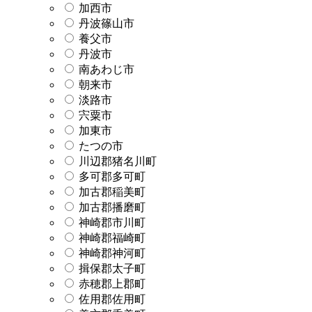
加西市
丹波篠山市
養父市
丹波市
南あわじ市
朝来市
淡路市
宍粟市
加東市
たつの市
川辺郡猪名川町
多可郡多可町
加古郡稲美町
加古郡播磨町
神崎郡市川町
神崎郡福崎町
神崎郡神河町
揖保郡太子町
赤穂郡上郡町
佐用郡佐用町