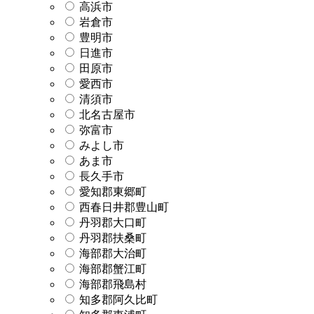
高浜市
岩倉市
豊明市
日進市
田原市
愛西市
清須市
北名古屋市
弥富市
みよし市
あま市
長久手市
愛知郡東郷町
西春日井郡豊山町
丹羽郡大口町
丹羽郡扶桑町
海部郡大治町
海部郡蟹江町
海部郡飛島村
知多郡阿久比町