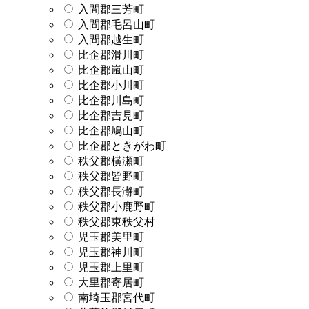
入間郡三芳町
入間郡毛呂山町
入間郡越生町
比企郡滑川町
比企郡嵐山町
比企郡小川町
比企郡川島町
比企郡吉見町
比企郡鳩山町
比企郡ときがわ町
秩父郡横瀬町
秩父郡皆野町
秩父郡長瀞町
秩父郡小鹿野町
秩父郡東秩父村
児玉郡美里町
児玉郡神川町
児玉郡上里町
大里郡寄居町
南埼玉郡宮代町