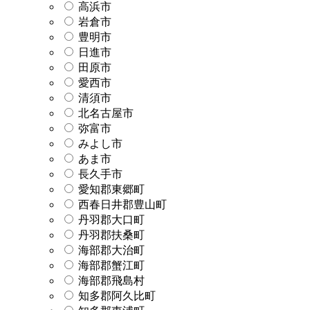
高浜市
岩倉市
豊明市
日進市
田原市
愛西市
清須市
北名古屋市
弥富市
みよし市
あま市
長久手市
愛知郡東郷町
西春日井郡豊山町
丹羽郡大口町
丹羽郡扶桑町
海部郡大治町
海部郡蟹江町
海部郡飛島村
知多郡阿久比町