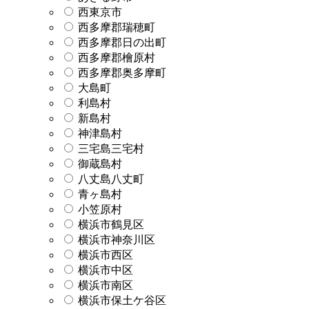
西東京市
西多摩郡瑞穂町
西多摩郡日の出町
西多摩郡檜原村
西多摩郡奥多摩町
大島町
利島村
新島村
神津島村
三宅島三宅村
御蔵島村
八丈島八丈町
青ヶ島村
小笠原村
横浜市鶴見区
横浜市神奈川区
横浜市西区
横浜市中区
横浜市南区
横浜市保土ケ谷区