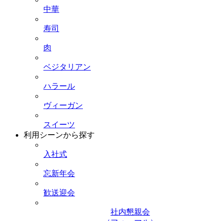
中華
寿司
肉
ベジタリアン
ハラール
ヴィーガン
スイーツ
利用シーンから探す
入社式
忘新年会
歓送迎会
社内懇親会