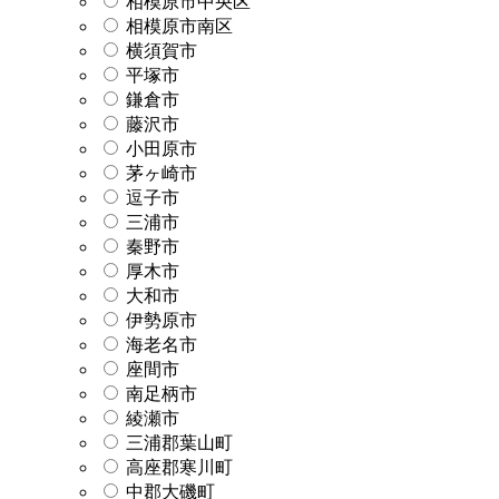
相模原市中央区
相模原市南区
横須賀市
平塚市
鎌倉市
藤沢市
小田原市
茅ヶ崎市
逗子市
三浦市
秦野市
厚木市
大和市
伊勢原市
海老名市
座間市
南足柄市
綾瀬市
三浦郡葉山町
高座郡寒川町
中郡大磯町