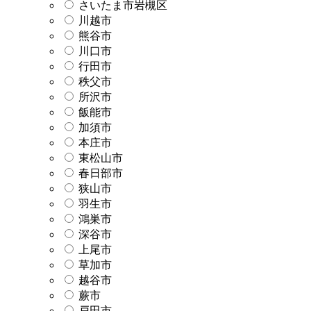
さいたま市岩槻区
川越市
熊谷市
川口市
行田市
秩父市
所沢市
飯能市
加須市
本庄市
東松山市
春日部市
狭山市
羽生市
鴻巣市
深谷市
上尾市
草加市
越谷市
蕨市
戸田市