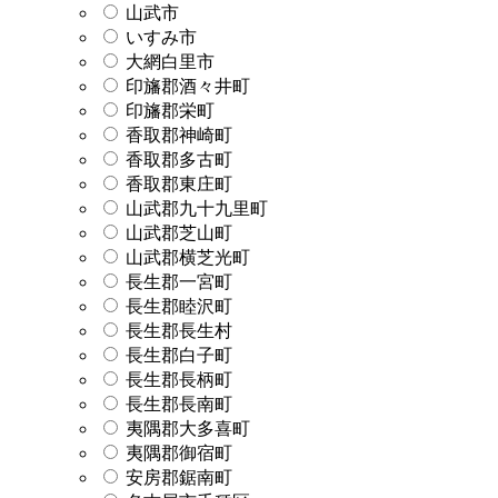
山武市
いすみ市
大網白里市
印旛郡酒々井町
印旛郡栄町
香取郡神崎町
香取郡多古町
香取郡東庄町
山武郡九十九里町
山武郡芝山町
山武郡横芝光町
長生郡一宮町
長生郡睦沢町
長生郡長生村
長生郡白子町
長生郡長柄町
長生郡長南町
夷隅郡大多喜町
夷隅郡御宿町
安房郡鋸南町