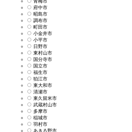
青梅市
府中市
昭島市
調布市
町田市
小金井市
小平市
日野市
東村山市
国分寺市
国立市
福生市
狛江市
東大和市
清瀬市
東久留米市
武蔵村山市
多摩市
稲城市
羽村市
あきる野市