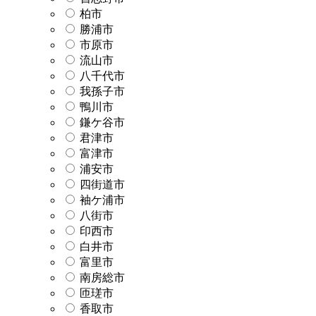
柏市
勝浦市
市原市
流山市
八千代市
我孫子市
鴨川市
鎌ケ谷市
君津市
富津市
浦安市
四街道市
袖ケ浦市
八街市
印西市
白井市
富里市
南房総市
匝瑳市
香取市