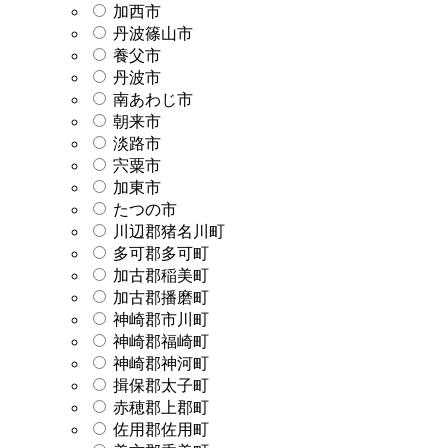
加西市
丹波篠山市
養父市
丹波市
南あわじ市
朝来市
淡路市
宍粟市
加東市
たつの市
川辺郡猪名川町
多可郡多可町
加古郡稲美町
加古郡播磨町
神崎郡市川町
神崎郡福崎町
神崎郡神河町
揖保郡太子町
赤穂郡上郡町
佐用郡佐用町