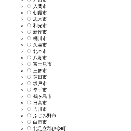
入間市
朝霞市
志木市
和光市
新座市
桶川市
久喜市
北本市
八潮市
富士見市
三郷市
蓮田市
坂戸市
幸手市
鶴ヶ島市
日高市
吉川市
ふじみ野市
白岡市
北足立郡伊奈町