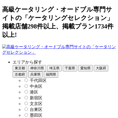
高級ケータリング・オードブル専門サ
イトの「ケータリングセレクション」
掲載店舗298件以上、掲載プラン1734件
以上!
エリアから探す
東京都
神奈川県
埼玉県
千葉県
愛知県
大阪府
京都府
兵庫県
福岡県
千代田区
中央区
港区
新宿区
文京区
台東区
墨田区