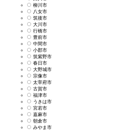
柳川市
八女市
筑後市
大川市
行橋市
豊前市
中間市
小郡市
筑紫野市
春日市
大野城市
宗像市
太宰府市
古賀市
福津市
うきは市
宮若市
嘉麻市
朝倉市
みやま市