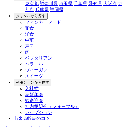
東京都
神奈川県
埼玉県
千葉県
愛知県
大阪府
京
都府
兵庫県
福岡県
ジャンルから探す
フィンガーフード
和食
洋食
中華
寿司
肉
ベジタリアン
ハラール
ヴィーガン
スイーツ
利用シーンから探す
入社式
忘新年会
歓送迎会
社内懇親会（フォーマル）
レセプション
出来る幹事のコツ