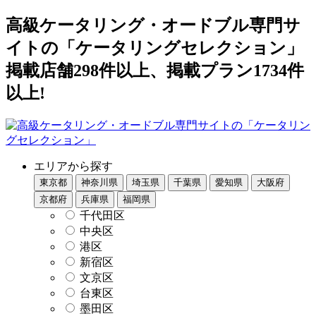
高級ケータリング・オードブル専門サ
イトの「ケータリングセレクション」
掲載店舗298件以上、掲載プラン1734件
以上!
エリアから探す
東京都
神奈川県
埼玉県
千葉県
愛知県
大阪府
京都府
兵庫県
福岡県
千代田区
中央区
港区
新宿区
文京区
台東区
墨田区