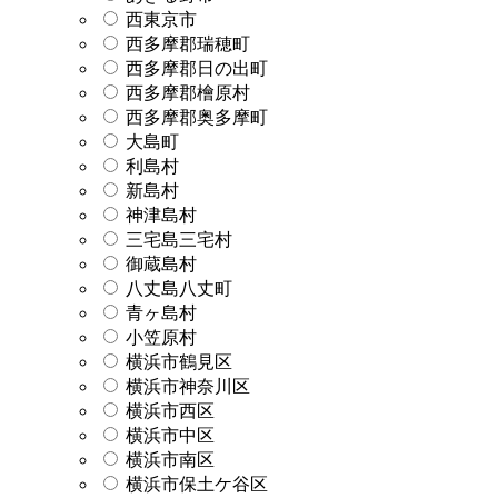
西東京市
西多摩郡瑞穂町
西多摩郡日の出町
西多摩郡檜原村
西多摩郡奥多摩町
大島町
利島村
新島村
神津島村
三宅島三宅村
御蔵島村
八丈島八丈町
青ヶ島村
小笠原村
横浜市鶴見区
横浜市神奈川区
横浜市西区
横浜市中区
横浜市南区
横浜市保土ケ谷区