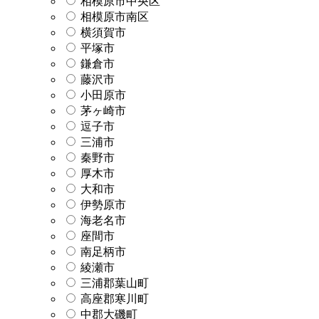
相模原市中央区
相模原市南区
横須賀市
平塚市
鎌倉市
藤沢市
小田原市
茅ヶ崎市
逗子市
三浦市
秦野市
厚木市
大和市
伊勢原市
海老名市
座間市
南足柄市
綾瀬市
三浦郡葉山町
高座郡寒川町
中郡大磯町