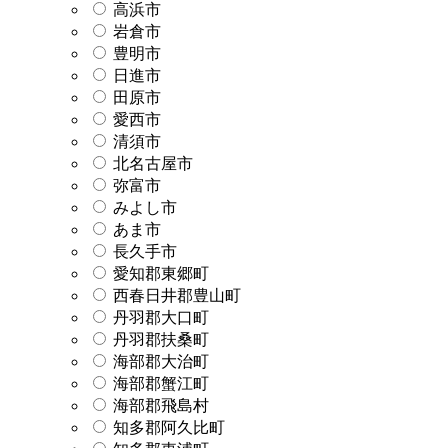
高浜市
岩倉市
豊明市
日進市
田原市
愛西市
清須市
北名古屋市
弥富市
みよし市
あま市
長久手市
愛知郡東郷町
西春日井郡豊山町
丹羽郡大口町
丹羽郡扶桑町
海部郡大治町
海部郡蟹江町
海部郡飛島村
知多郡阿久比町