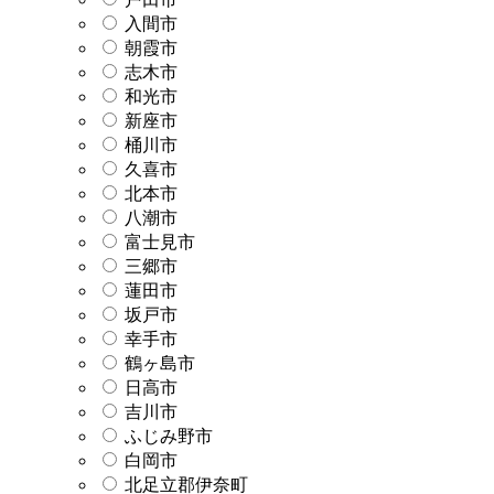
入間市
朝霞市
志木市
和光市
新座市
桶川市
久喜市
北本市
八潮市
富士見市
三郷市
蓮田市
坂戸市
幸手市
鶴ヶ島市
日高市
吉川市
ふじみ野市
白岡市
北足立郡伊奈町