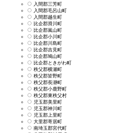
入間郡三芳町
入間郡毛呂山町
入間郡越生町
比企郡滑川町
比企郡嵐山町
比企郡小川町
比企郡川島町
比企郡吉見町
比企郡鳩山町
比企郡ときがわ町
秩父郡横瀬町
秩父郡皆野町
秩父郡長瀞町
秩父郡小鹿野町
秩父郡東秩父村
児玉郡美里町
児玉郡神川町
児玉郡上里町
大里郡寄居町
南埼玉郡宮代町