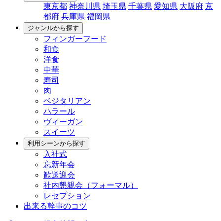
東京都
神奈川県
埼玉県
千葉県
愛知県
大阪府
京
都府
兵庫県
福岡県
ジャンルから探す
フィンガーフード
和食
洋食
中華
寿司
肉
ベジタリアン
ハラール
ヴィーガン
スイーツ
利用シーンから探す
入社式
忘新年会
歓送迎会
社内懇親会（フォーマル）
レセプション
出来る幹事のコツ