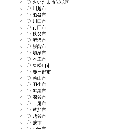
さいたま市岩槻区
川越市
熊谷市
川口市
行田市
秩父市
所沢市
飯能市
加須市
本庄市
東松山市
春日部市
狭山市
羽生市
鴻巣市
深谷市
上尾市
草加市
越谷市
蕨市
戸田市