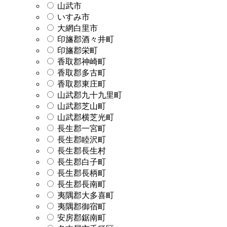
山武市
いすみ市
大網白里市
印旛郡酒々井町
印旛郡栄町
香取郡神崎町
香取郡多古町
香取郡東庄町
山武郡九十九里町
山武郡芝山町
山武郡横芝光町
長生郡一宮町
長生郡睦沢町
長生郡長生村
長生郡白子町
長生郡長柄町
長生郡長南町
夷隅郡大多喜町
夷隅郡御宿町
安房郡鋸南町