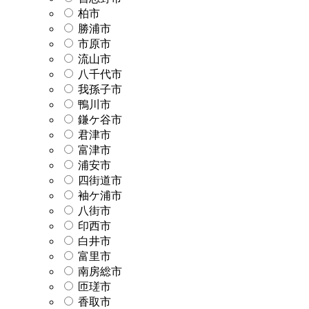
柏市
勝浦市
市原市
流山市
八千代市
我孫子市
鴨川市
鎌ケ谷市
君津市
富津市
浦安市
四街道市
袖ケ浦市
八街市
印西市
白井市
富里市
南房総市
匝瑳市
香取市