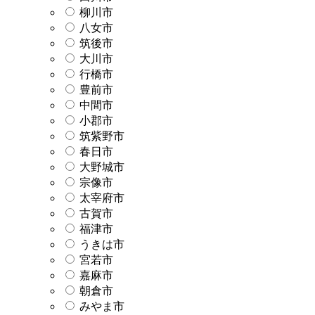
柳川市
八女市
筑後市
大川市
行橋市
豊前市
中間市
小郡市
筑紫野市
春日市
大野城市
宗像市
太宰府市
古賀市
福津市
うきは市
宮若市
嘉麻市
朝倉市
みやま市