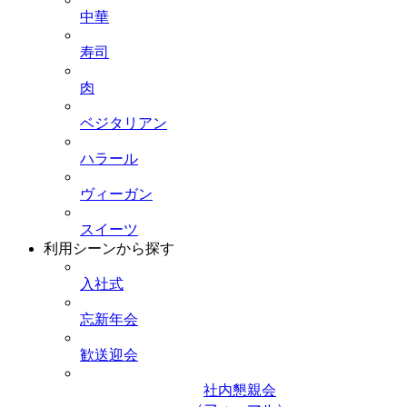
中華
寿司
肉
ベジタリアン
ハラール
ヴィーガン
スイーツ
利用シーンから探す
入社式
忘新年会
歓送迎会
社内懇親会