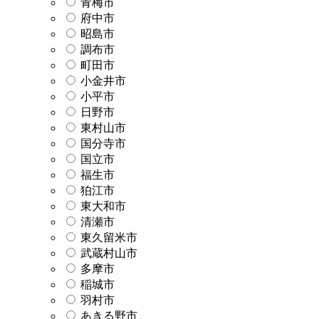
青梅市
府中市
昭島市
調布市
町田市
小金井市
小平市
日野市
東村山市
国分寺市
国立市
福生市
狛江市
東大和市
清瀬市
東久留米市
武蔵村山市
多摩市
稲城市
羽村市
あきる野市