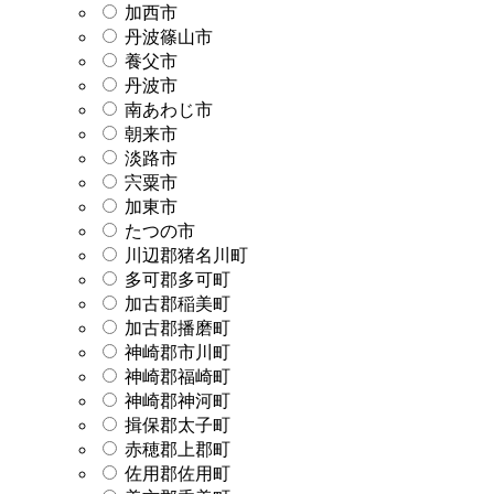
加西市
丹波篠山市
養父市
丹波市
南あわじ市
朝来市
淡路市
宍粟市
加東市
たつの市
川辺郡猪名川町
多可郡多可町
加古郡稲美町
加古郡播磨町
神崎郡市川町
神崎郡福崎町
神崎郡神河町
揖保郡太子町
赤穂郡上郡町
佐用郡佐用町