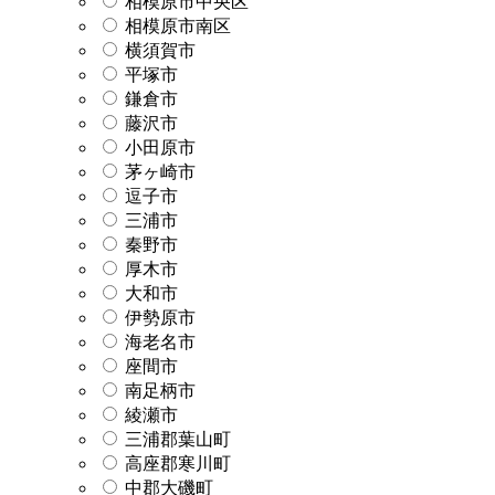
相模原市中央区
相模原市南区
横須賀市
平塚市
鎌倉市
藤沢市
小田原市
茅ヶ崎市
逗子市
三浦市
秦野市
厚木市
大和市
伊勢原市
海老名市
座間市
南足柄市
綾瀬市
三浦郡葉山町
高座郡寒川町
中郡大磯町