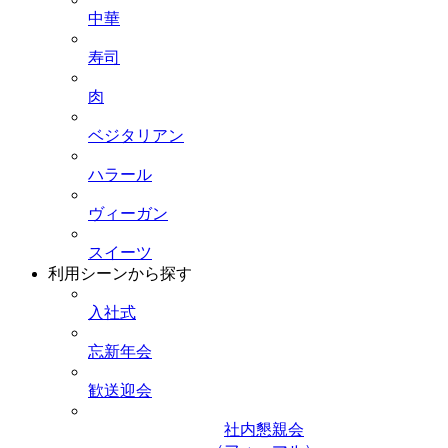
中華
寿司
肉
ベジタリアン
ハラール
ヴィーガン
スイーツ
利用シーンから探す
入社式
忘新年会
歓送迎会
社内懇親会