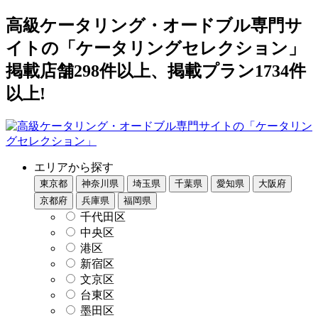
高級ケータリング・オードブル専門サ
イトの「ケータリングセレクション」
掲載店舗298件以上、掲載プラン1734件
以上!
エリアから探す
東京都
神奈川県
埼玉県
千葉県
愛知県
大阪府
京都府
兵庫県
福岡県
千代田区
中央区
港区
新宿区
文京区
台東区
墨田区