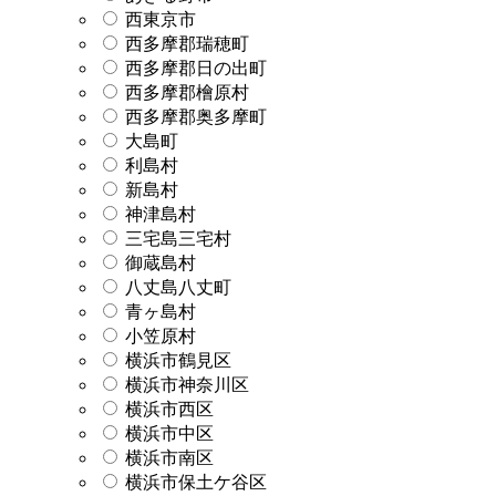
西東京市
西多摩郡瑞穂町
西多摩郡日の出町
西多摩郡檜原村
西多摩郡奥多摩町
大島町
利島村
新島村
神津島村
三宅島三宅村
御蔵島村
八丈島八丈町
青ヶ島村
小笠原村
横浜市鶴見区
横浜市神奈川区
横浜市西区
横浜市中区
横浜市南区
横浜市保土ケ谷区