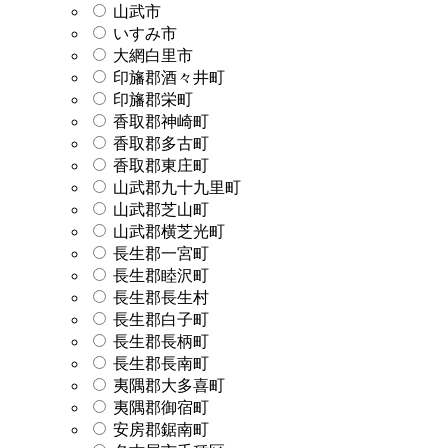
山武市
いすみ市
大網白里市
印旛郡酒々井町
印旛郡栄町
香取郡神崎町
香取郡多古町
香取郡東庄町
山武郡九十九里町
山武郡芝山町
山武郡横芝光町
長生郡一宮町
長生郡睦沢町
長生郡長生村
長生郡白子町
長生郡長柄町
長生郡長南町
夷隅郡大多喜町
夷隅郡御宿町
安房郡鋸南町