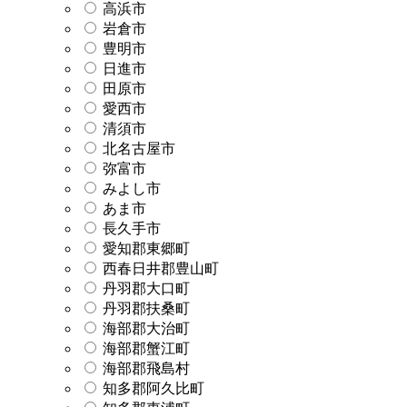
高浜市
岩倉市
豊明市
日進市
田原市
愛西市
清須市
北名古屋市
弥富市
みよし市
あま市
長久手市
愛知郡東郷町
西春日井郡豊山町
丹羽郡大口町
丹羽郡扶桑町
海部郡大治町
海部郡蟹江町
海部郡飛島村
知多郡阿久比町