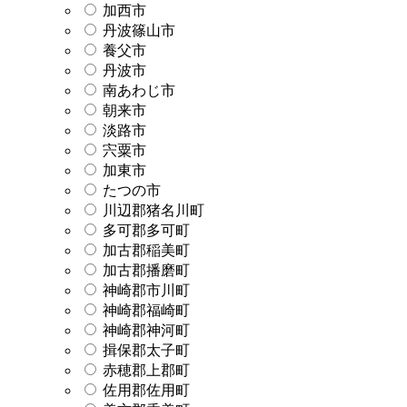
加西市
丹波篠山市
養父市
丹波市
南あわじ市
朝来市
淡路市
宍粟市
加東市
たつの市
川辺郡猪名川町
多可郡多可町
加古郡稲美町
加古郡播磨町
神崎郡市川町
神崎郡福崎町
神崎郡神河町
揖保郡太子町
赤穂郡上郡町
佐用郡佐用町