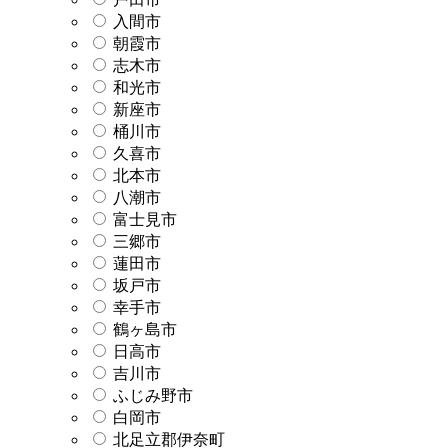
入間市
朝霞市
志木市
和光市
新座市
桶川市
久喜市
北本市
八潮市
富士見市
三郷市
蓮田市
坂戸市
幸手市
鶴ヶ島市
日高市
吉川市
ふじみ野市
白岡市
北足立郡伊奈町