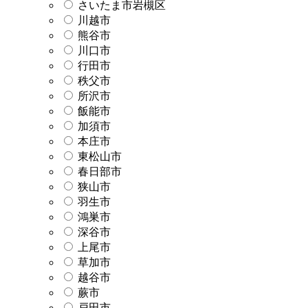
さいたま市岩槻区
川越市
熊谷市
川口市
行田市
秩父市
所沢市
飯能市
加須市
本庄市
東松山市
春日部市
狭山市
羽生市
鴻巣市
深谷市
上尾市
草加市
越谷市
蕨市
戸田市