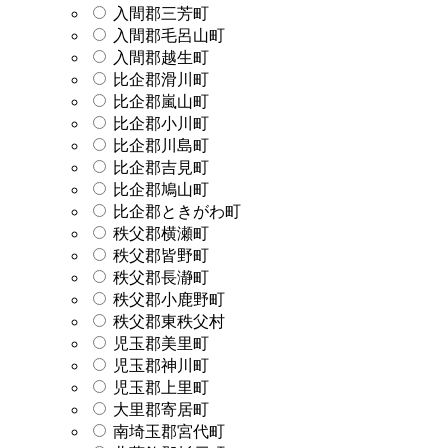
入間郡三芳町
入間郡毛呂山町
入間郡越生町
比企郡滑川町
比企郡嵐山町
比企郡小川町
比企郡川島町
比企郡吉見町
比企郡鳩山町
比企郡ときがわ町
秩父郡横瀬町
秩父郡皆野町
秩父郡長瀞町
秩父郡小鹿野町
秩父郡東秩父村
児玉郡美里町
児玉郡神川町
児玉郡上里町
大里郡寄居町
南埼玉郡宮代町