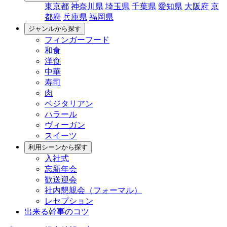
東京都
神奈川県
埼玉県
千葉県
愛知県
大阪府
京
都府
兵庫県
福岡県
ジャンルから探す
フィンガーフード
和食
洋食
中華
寿司
肉
ベジタリアン
ハラール
ヴィーガン
スイーツ
利用シーンから探す
入社式
忘新年会
歓送迎会
社内懇親会（フォーマル）
レセプション
出来る幹事のコツ