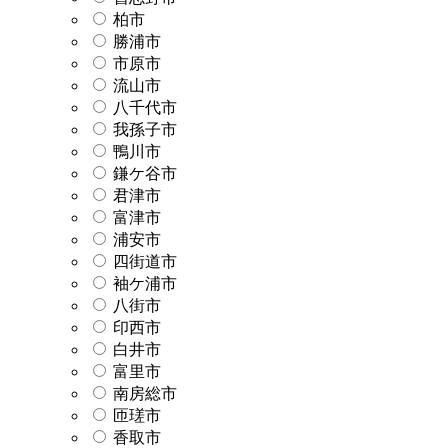
柏市
勝浦市
市原市
流山市
八千代市
我孫子市
鴨川市
鎌ケ谷市
君津市
富津市
浦安市
四街道市
袖ケ浦市
八街市
印西市
白井市
富里市
南房総市
匝瑳市
香取市