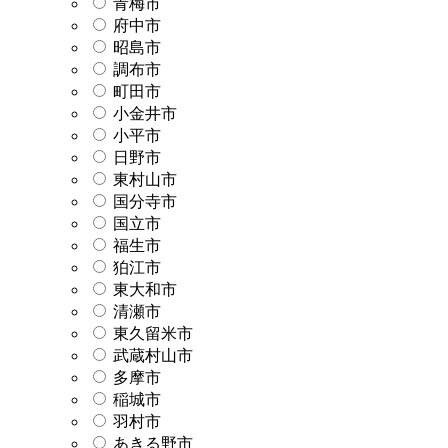
青梅市
府中市
昭島市
調布市
町田市
小金井市
小平市
日野市
東村山市
国分寺市
国立市
福生市
狛江市
東大和市
清瀬市
東久留米市
武蔵村山市
多摩市
稲城市
羽村市
あきる野市