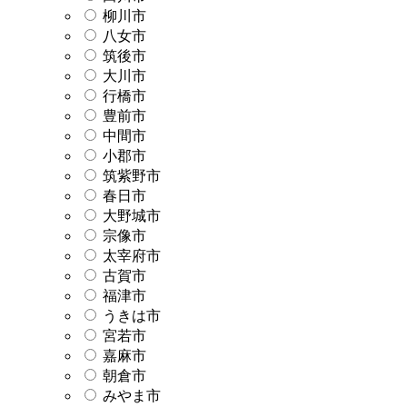
柳川市
八女市
筑後市
大川市
行橋市
豊前市
中間市
小郡市
筑紫野市
春日市
大野城市
宗像市
太宰府市
古賀市
福津市
うきは市
宮若市
嘉麻市
朝倉市
みやま市