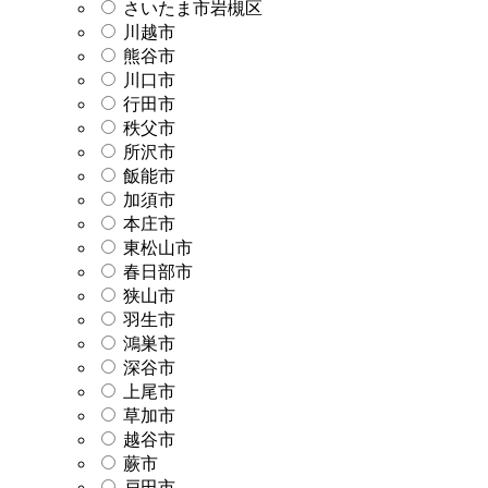
さいたま市岩槻区
川越市
熊谷市
川口市
行田市
秩父市
所沢市
飯能市
加須市
本庄市
東松山市
春日部市
狭山市
羽生市
鴻巣市
深谷市
上尾市
草加市
越谷市
蕨市
戸田市