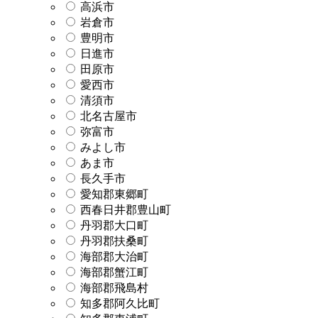
高浜市
岩倉市
豊明市
日進市
田原市
愛西市
清須市
北名古屋市
弥富市
みよし市
あま市
長久手市
愛知郡東郷町
西春日井郡豊山町
丹羽郡大口町
丹羽郡扶桑町
海部郡大治町
海部郡蟹江町
海部郡飛島村
知多郡阿久比町