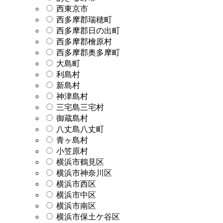
西東京市
西多摩郡瑞穂町
西多摩郡日の出町
西多摩郡檜原村
西多摩郡奥多摩町
大島町
利島村
新島村
神津島村
三宅島三宅村
御蔵島村
八丈島八丈町
青ヶ島村
小笠原村
横浜市鶴見区
横浜市神奈川区
横浜市西区
横浜市中区
横浜市南区
横浜市保土ケ谷区