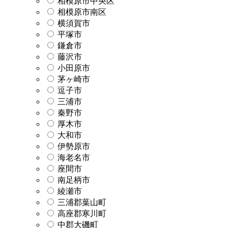
相模原市中央区
相模原市南区
横須賀市
平塚市
鎌倉市
藤沢市
小田原市
茅ヶ崎市
逗子市
三浦市
秦野市
厚木市
大和市
伊勢原市
海老名市
座間市
南足柄市
綾瀬市
三浦郡葉山町
高座郡寒川町
中郡大磯町