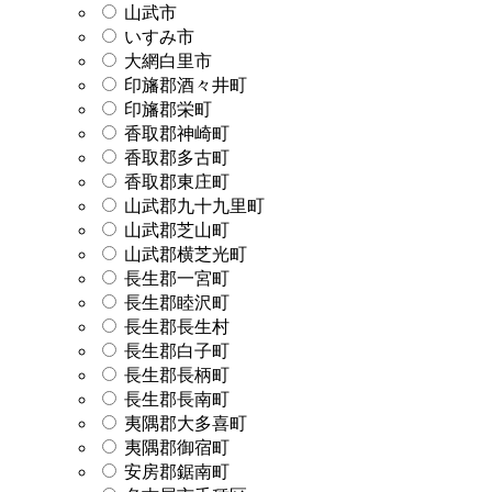
山武市
いすみ市
大網白里市
印旛郡酒々井町
印旛郡栄町
香取郡神崎町
香取郡多古町
香取郡東庄町
山武郡九十九里町
山武郡芝山町
山武郡横芝光町
長生郡一宮町
長生郡睦沢町
長生郡長生村
長生郡白子町
長生郡長柄町
長生郡長南町
夷隅郡大多喜町
夷隅郡御宿町
安房郡鋸南町