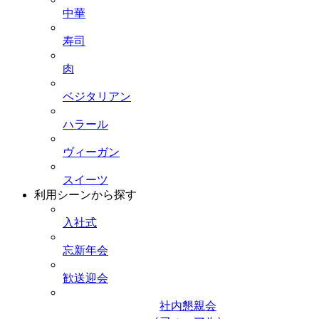
中華
寿司
肉
ベジタリアン
ハラール
ヴィーガン
スイーツ
利用シーンから探す
入社式
忘新年会
歓送迎会
社内懇親会