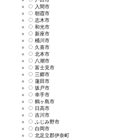
入間市
朝霞市
志木市
和光市
新座市
桶川市
久喜市
北本市
八潮市
富士見市
三郷市
蓮田市
坂戸市
幸手市
鶴ヶ島市
日高市
吉川市
ふじみ野市
白岡市
北足立郡伊奈町