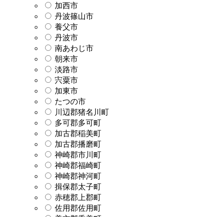
加西市
丹波篠山市
養父市
丹波市
南あわじ市
朝来市
淡路市
宍粟市
加東市
たつの市
川辺郡猪名川町
多可郡多可町
加古郡稲美町
加古郡播磨町
神崎郡市川町
神崎郡福崎町
神崎郡神河町
揖保郡太子町
赤穂郡上郡町
佐用郡佐用町