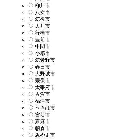
柳川市
八女市
筑後市
大川市
行橋市
豊前市
中間市
小郡市
筑紫野市
春日市
大野城市
宗像市
太宰府市
古賀市
福津市
うきは市
宮若市
嘉麻市
朝倉市
みやま市