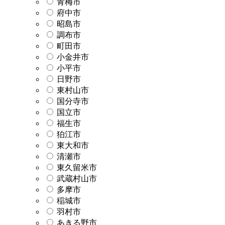
青梅市
府中市
昭島市
調布市
町田市
小金井市
小平市
日野市
東村山市
国分寺市
国立市
福生市
狛江市
東大和市
清瀬市
東久留米市
武蔵村山市
多摩市
稲城市
羽村市
あきる野市