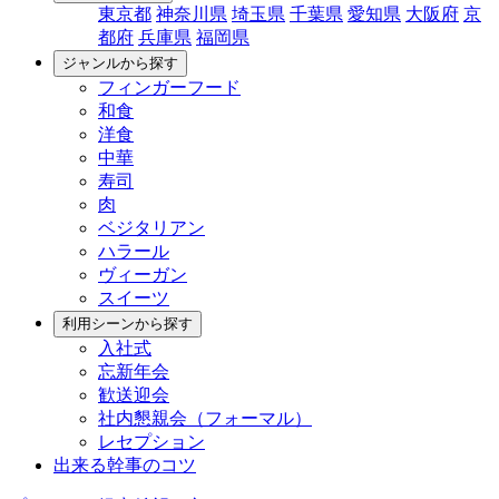
東京都
神奈川県
埼玉県
千葉県
愛知県
大阪府
京
都府
兵庫県
福岡県
ジャンルから探す
フィンガーフード
和食
洋食
中華
寿司
肉
ベジタリアン
ハラール
ヴィーガン
スイーツ
利用シーンから探す
入社式
忘新年会
歓送迎会
社内懇親会（フォーマル）
レセプション
出来る幹事のコツ