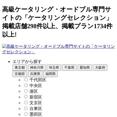
高級ケータリング・オードブル専門サ
イトの「ケータリングセレクション」
掲載店舗298件以上、掲載プラン1734件
以上!
エリアから探す
東京都
神奈川県
埼玉県
千葉県
愛知県
大阪府
京都府
兵庫県
福岡県
千代田区
中央区
港区
新宿区
文京区
台東区
墨田区