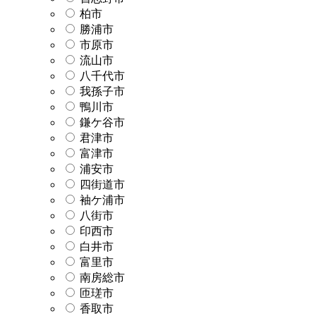
柏市
勝浦市
市原市
流山市
八千代市
我孫子市
鴨川市
鎌ケ谷市
君津市
富津市
浦安市
四街道市
袖ケ浦市
八街市
印西市
白井市
富里市
南房総市
匝瑳市
香取市