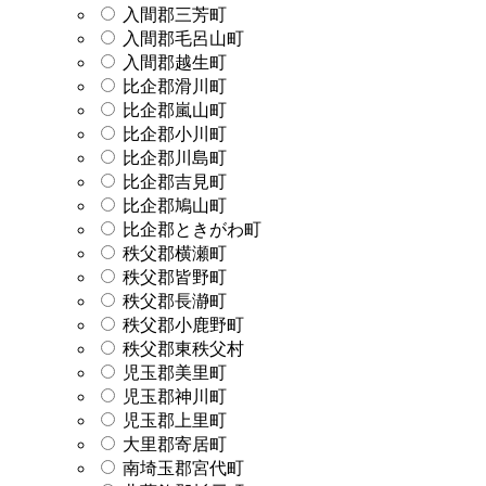
入間郡三芳町
入間郡毛呂山町
入間郡越生町
比企郡滑川町
比企郡嵐山町
比企郡小川町
比企郡川島町
比企郡吉見町
比企郡鳩山町
比企郡ときがわ町
秩父郡横瀬町
秩父郡皆野町
秩父郡長瀞町
秩父郡小鹿野町
秩父郡東秩父村
児玉郡美里町
児玉郡神川町
児玉郡上里町
大里郡寄居町
南埼玉郡宮代町