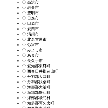
高浜市
岩倉市
豊明市
日進市
田原市
愛西市
清須市
北名古屋市
弥富市
みよし市
あま市
長久手市
愛知郡東郷町
西春日井郡豊山町
丹羽郡大口町
丹羽郡扶桑町
海部郡大治町
海部郡蟹江町
海部郡飛島村
知多郡阿久比町