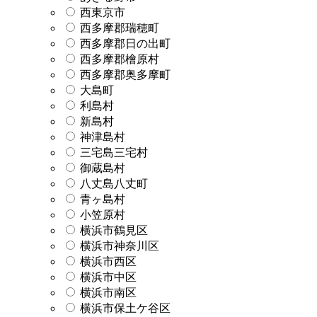
西東京市
西多摩郡瑞穂町
西多摩郡日の出町
西多摩郡檜原村
西多摩郡奥多摩町
大島町
利島村
新島村
神津島村
三宅島三宅村
御蔵島村
八丈島八丈町
青ヶ島村
小笠原村
横浜市鶴見区
横浜市神奈川区
横浜市西区
横浜市中区
横浜市南区
横浜市保土ケ谷区