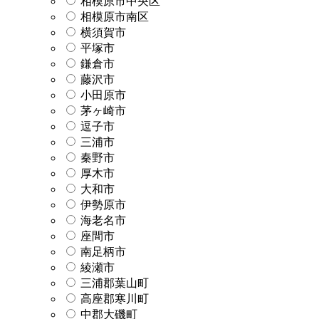
相模原市中央区
相模原市南区
横須賀市
平塚市
鎌倉市
藤沢市
小田原市
茅ヶ崎市
逗子市
三浦市
秦野市
厚木市
大和市
伊勢原市
海老名市
座間市
南足柄市
綾瀬市
三浦郡葉山町
高座郡寒川町
中郡大磯町