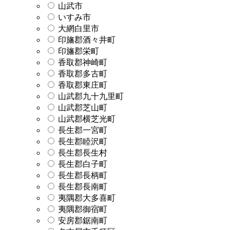
山武市
いすみ市
大網白里市
印旛郡酒々井町
印旛郡栄町
香取郡神崎町
香取郡多古町
香取郡東庄町
山武郡九十九里町
山武郡芝山町
山武郡横芝光町
長生郡一宮町
長生郡睦沢町
長生郡長生村
長生郡白子町
長生郡長柄町
長生郡長南町
夷隅郡大多喜町
夷隅郡御宿町
安房郡鋸南町