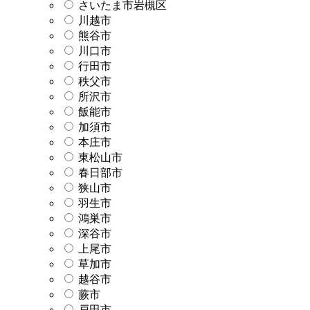
さいたま市岩槻区
川越市
熊谷市
川口市
行田市
秩父市
所沢市
飯能市
加須市
本庄市
東松山市
春日部市
狭山市
羽生市
鴻巣市
深谷市
上尾市
草加市
越谷市
蕨市
戸田市