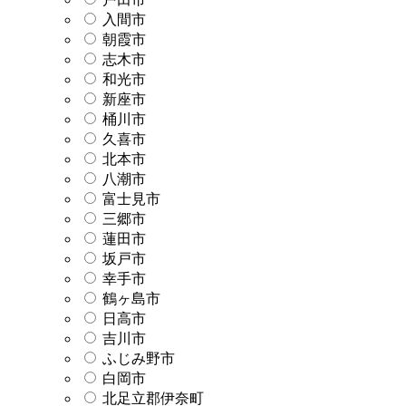
入間市
朝霞市
志木市
和光市
新座市
桶川市
久喜市
北本市
八潮市
富士見市
三郷市
蓮田市
坂戸市
幸手市
鶴ヶ島市
日高市
吉川市
ふじみ野市
白岡市
北足立郡伊奈町