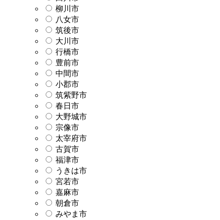
柳川市
八女市
筑後市
大川市
行橋市
豊前市
中間市
小郡市
筑紫野市
春日市
大野城市
宗像市
太宰府市
古賀市
福津市
うきは市
宮若市
嘉麻市
朝倉市
みやま市