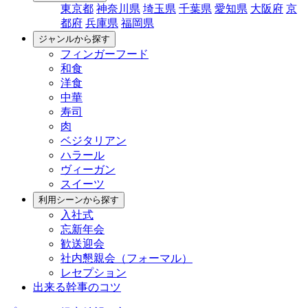
東京都
神奈川県
埼玉県
千葉県
愛知県
大阪府
京
都府
兵庫県
福岡県
ジャンルから探す
フィンガーフード
和食
洋食
中華
寿司
肉
ベジタリアン
ハラール
ヴィーガン
スイーツ
利用シーンから探す
入社式
忘新年会
歓送迎会
社内懇親会（フォーマル）
レセプション
出来る幹事のコツ