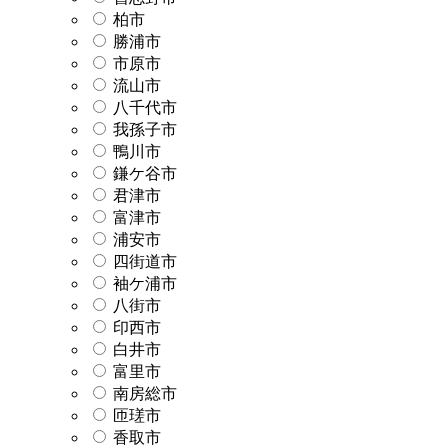
柏市
勝浦市
市原市
流山市
八千代市
我孫子市
鴨川市
鎌ケ谷市
君津市
富津市
浦安市
四街道市
袖ケ浦市
八街市
印西市
白井市
富里市
南房総市
匝瑳市
香取市