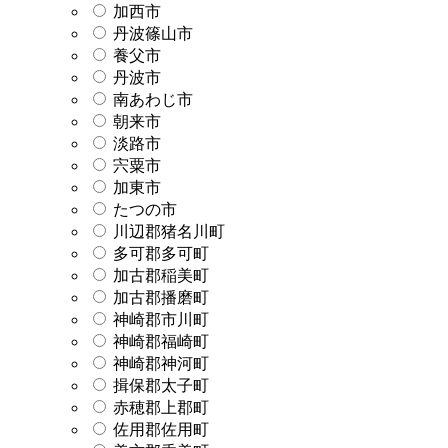
加西市
丹波篠山市
養父市
丹波市
南あわじ市
朝来市
淡路市
宍粟市
加東市
たつの市
川辺郡猪名川町
多可郡多可町
加古郡稲美町
加古郡播磨町
神崎郡市川町
神崎郡福崎町
神崎郡神河町
揖保郡太子町
赤穂郡上郡町
佐用郡佐用町