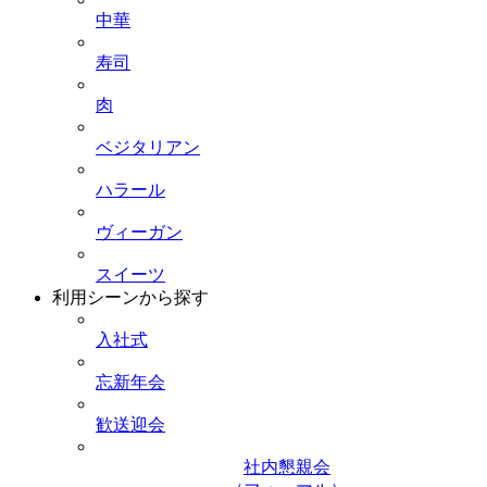
中華
寿司
肉
ベジタリアン
ハラール
ヴィーガン
スイーツ
利用シーンから探す
入社式
忘新年会
歓送迎会
社内懇親会