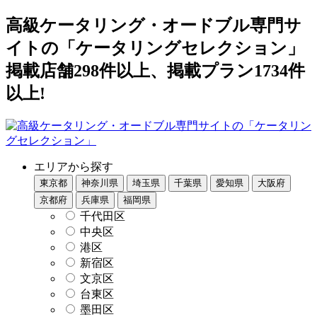
高級ケータリング・オードブル専門サ
イトの「ケータリングセレクション」
掲載店舗298件以上、掲載プラン1734件
以上!
エリアから探す
東京都
神奈川県
埼玉県
千葉県
愛知県
大阪府
京都府
兵庫県
福岡県
千代田区
中央区
港区
新宿区
文京区
台東区
墨田区