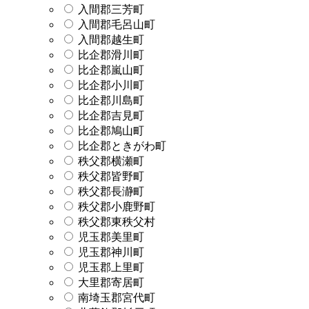
入間郡三芳町
入間郡毛呂山町
入間郡越生町
比企郡滑川町
比企郡嵐山町
比企郡小川町
比企郡川島町
比企郡吉見町
比企郡鳩山町
比企郡ときがわ町
秩父郡横瀬町
秩父郡皆野町
秩父郡長瀞町
秩父郡小鹿野町
秩父郡東秩父村
児玉郡美里町
児玉郡神川町
児玉郡上里町
大里郡寄居町
南埼玉郡宮代町