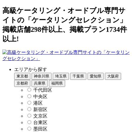
高級ケータリング・オードブル専門サ
イトの「ケータリングセレクション」
掲載店舗298件以上、掲載プラン1734件
以上!
エリアから探す
東京都
神奈川県
埼玉県
千葉県
愛知県
大阪府
京都府
兵庫県
福岡県
千代田区
中央区
港区
新宿区
文京区
台東区
墨田区