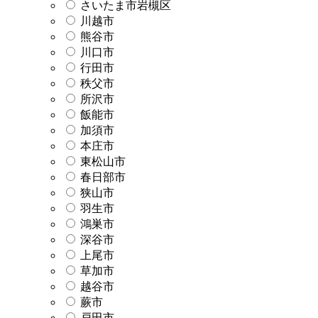
さいたま市岩槻区
川越市
熊谷市
川口市
行田市
秩父市
所沢市
飯能市
加須市
本庄市
東松山市
春日部市
狭山市
羽生市
鴻巣市
深谷市
上尾市
草加市
越谷市
蕨市
戸田市