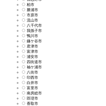
柏市
勝浦市
市原市
流山市
八千代市
我孫子市
鴨川市
鎌ケ谷市
君津市
富津市
浦安市
四街道市
袖ケ浦市
八街市
印西市
白井市
富里市
南房総市
匝瑳市
香取市