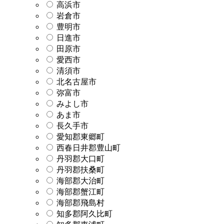
高浜市
岩倉市
豊明市
日進市
田原市
愛西市
清須市
北名古屋市
弥富市
みよし市
あま市
長久手市
愛知郡東郷町
西春日井郡豊山町
丹羽郡大口町
丹羽郡扶桑町
海部郡大治町
海部郡蟹江町
海部郡飛島村
知多郡阿久比町