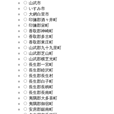
山武市
いすみ市
大網白里市
印旛郡酒々井町
印旛郡栄町
香取郡神崎町
香取郡多古町
香取郡東庄町
山武郡九十九里町
山武郡芝山町
山武郡横芝光町
長生郡一宮町
長生郡睦沢町
長生郡長生村
長生郡白子町
長生郡長柄町
長生郡長南町
夷隅郡大多喜町
夷隅郡御宿町
安房郡鋸南町