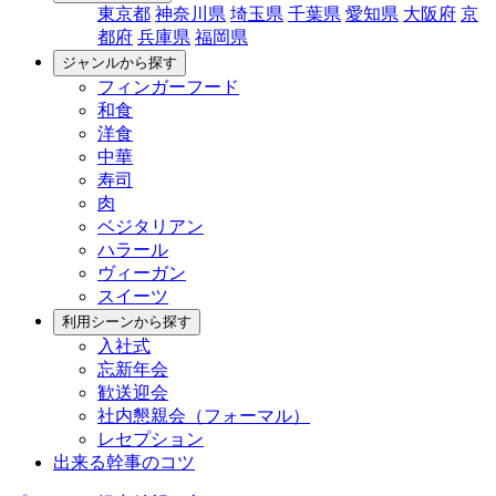
東京都
神奈川県
埼玉県
千葉県
愛知県
大阪府
京
都府
兵庫県
福岡県
ジャンルから探す
フィンガーフード
和食
洋食
中華
寿司
肉
ベジタリアン
ハラール
ヴィーガン
スイーツ
利用シーンから探す
入社式
忘新年会
歓送迎会
社内懇親会（フォーマル）
レセプション
出来る幹事のコツ