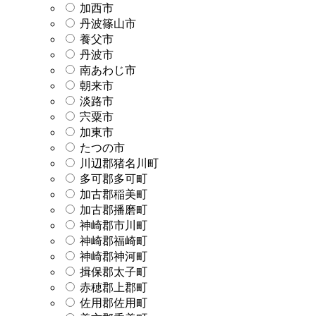
加西市
丹波篠山市
養父市
丹波市
南あわじ市
朝来市
淡路市
宍粟市
加東市
たつの市
川辺郡猪名川町
多可郡多可町
加古郡稲美町
加古郡播磨町
神崎郡市川町
神崎郡福崎町
神崎郡神河町
揖保郡太子町
赤穂郡上郡町
佐用郡佐用町