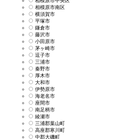
相模原市中央区
相模原市南区
横須賀市
平塚市
鎌倉市
藤沢市
小田原市
茅ヶ崎市
逗子市
三浦市
秦野市
厚木市
大和市
伊勢原市
海老名市
座間市
南足柄市
綾瀬市
三浦郡葉山町
高座郡寒川町
中郡大磯町