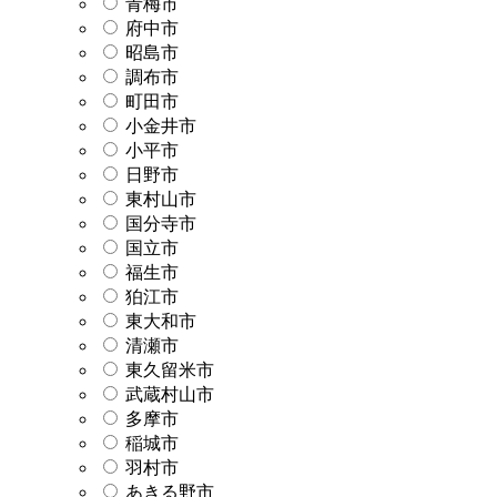
青梅市
府中市
昭島市
調布市
町田市
小金井市
小平市
日野市
東村山市
国分寺市
国立市
福生市
狛江市
東大和市
清瀬市
東久留米市
武蔵村山市
多摩市
稲城市
羽村市
あきる野市