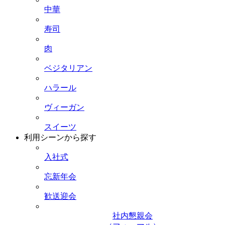
中華
寿司
肉
ベジタリアン
ハラール
ヴィーガン
スイーツ
利用シーンから探す
入社式
忘新年会
歓送迎会
社内懇親会