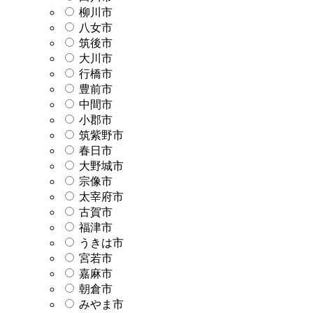
柳川市
八女市
筑後市
大川市
行橋市
豊前市
中間市
小郡市
筑紫野市
春日市
大野城市
宗像市
太宰府市
古賀市
福津市
うきは市
宮若市
嘉麻市
朝倉市
みやま市