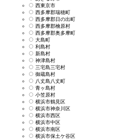
西東京市
西多摩郡瑞穂町
西多摩郡日の出町
西多摩郡檜原村
西多摩郡奥多摩町
大島町
利島村
新島村
神津島村
三宅島三宅村
御蔵島村
八丈島八丈町
青ヶ島村
小笠原村
横浜市鶴見区
横浜市神奈川区
横浜市西区
横浜市中区
横浜市南区
横浜市保土ケ谷区