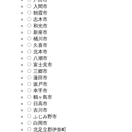
入間市
朝霞市
志木市
和光市
新座市
桶川市
久喜市
北本市
八潮市
富士見市
三郷市
蓮田市
坂戸市
幸手市
鶴ヶ島市
日高市
吉川市
ふじみ野市
白岡市
北足立郡伊奈町