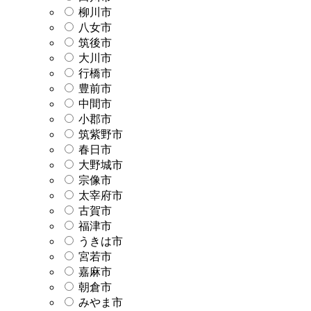
柳川市
八女市
筑後市
大川市
行橋市
豊前市
中間市
小郡市
筑紫野市
春日市
大野城市
宗像市
太宰府市
古賀市
福津市
うきは市
宮若市
嘉麻市
朝倉市
みやま市