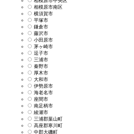
相模原市中央区
相模原市南区
横須賀市
平塚市
鎌倉市
藤沢市
小田原市
茅ヶ崎市
逗子市
三浦市
秦野市
厚木市
大和市
伊勢原市
海老名市
座間市
南足柄市
綾瀬市
三浦郡葉山町
高座郡寒川町
中郡大磯町