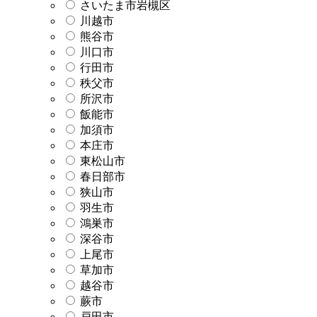
さいたま市岩槻区
川越市
熊谷市
川口市
行田市
秩父市
所沢市
飯能市
加須市
本庄市
東松山市
春日部市
狭山市
羽生市
鴻巣市
深谷市
上尾市
草加市
越谷市
蕨市
戸田市