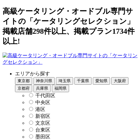
高級ケータリング・オードブル専門サ
イトの「ケータリングセレクション」
掲載店舗298件以上、掲載プラン1734件
以上!
エリアから探す
東京都
神奈川県
埼玉県
千葉県
愛知県
大阪府
京都府
兵庫県
福岡県
千代田区
中央区
港区
新宿区
文京区
台東区
墨田区