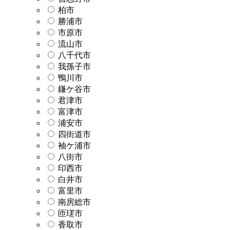
柏市
勝浦市
市原市
流山市
八千代市
我孫子市
鴨川市
鎌ケ谷市
君津市
富津市
浦安市
四街道市
袖ケ浦市
八街市
印西市
白井市
富里市
南房総市
匝瑳市
香取市