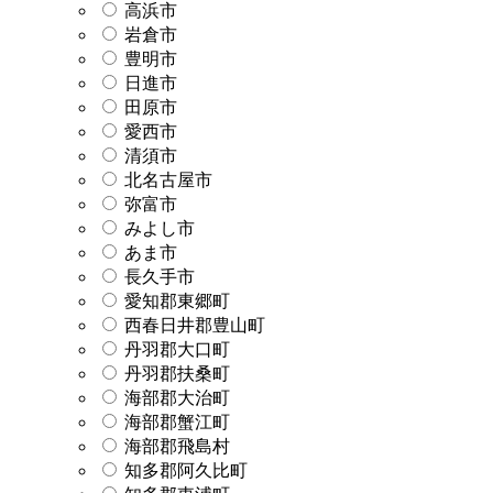
高浜市
岩倉市
豊明市
日進市
田原市
愛西市
清須市
北名古屋市
弥富市
みよし市
あま市
長久手市
愛知郡東郷町
西春日井郡豊山町
丹羽郡大口町
丹羽郡扶桑町
海部郡大治町
海部郡蟹江町
海部郡飛島村
知多郡阿久比町