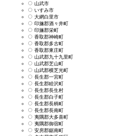
山武市
いすみ市
大網白里市
印旛郡酒々井町
印旛郡栄町
香取郡神崎町
香取郡多古町
香取郡東庄町
山武郡九十九里町
山武郡芝山町
山武郡横芝光町
長生郡一宮町
長生郡睦沢町
長生郡長生村
長生郡白子町
長生郡長柄町
長生郡長南町
夷隅郡大多喜町
夷隅郡御宿町
安房郡鋸南町