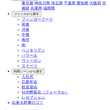
東京都
神奈川県
埼玉県
千葉県
愛知県
大阪府
京
都府
兵庫県
福岡県
ジャンルから探す
フィンガーフード
和食
洋食
中華
寿司
肉
ベジタリアン
ハラール
ヴィーガン
スイーツ
利用シーンから探す
入社式
忘新年会
歓送迎会
社内懇親会（フォーマル）
レセプション
出来る幹事のコツ