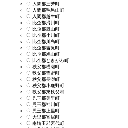
入間郡三芳町
入間郡毛呂山町
入間郡越生町
比企郡滑川町
比企郡嵐山町
比企郡小川町
比企郡川島町
比企郡吉見町
比企郡鳩山町
比企郡ときがわ町
秩父郡横瀬町
秩父郡皆野町
秩父郡長瀞町
秩父郡小鹿野町
秩父郡東秩父村
児玉郡美里町
児玉郡神川町
児玉郡上里町
大里郡寄居町
南埼玉郡宮代町