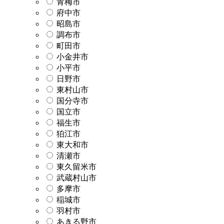
青梅市
府中市
昭島市
調布市
町田市
小金井市
小平市
日野市
東村山市
国分寺市
国立市
福生市
狛江市
東大和市
清瀬市
東久留米市
武蔵村山市
多摩市
稲城市
羽村市
あきる野市