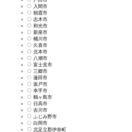
入間市
朝霞市
志木市
和光市
新座市
桶川市
久喜市
北本市
八潮市
富士見市
三郷市
蓮田市
坂戸市
幸手市
鶴ヶ島市
日高市
吉川市
ふじみ野市
白岡市
北足立郡伊奈町