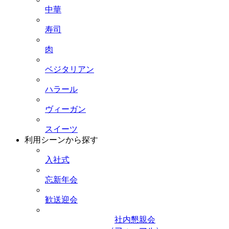
中華
寿司
肉
ベジタリアン
ハラール
ヴィーガン
スイーツ
利用シーンから探す
入社式
忘新年会
歓送迎会
社内懇親会