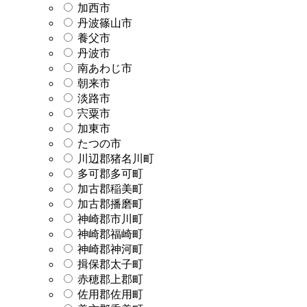
加西市
丹波篠山市
養父市
丹波市
南あわじ市
朝来市
淡路市
宍粟市
加東市
たつの市
川辺郡猪名川町
多可郡多可町
加古郡稲美町
加古郡播磨町
神崎郡市川町
神崎郡福崎町
神崎郡神河町
揖保郡太子町
赤穂郡上郡町
佐用郡佐用町