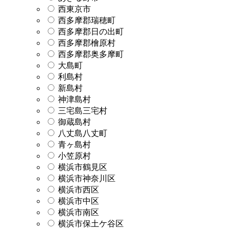
西東京市
西多摩郡瑞穂町
西多摩郡日の出町
西多摩郡檜原村
西多摩郡奥多摩町
大島町
利島村
新島村
神津島村
三宅島三宅村
御蔵島村
八丈島八丈町
青ヶ島村
小笠原村
横浜市鶴見区
横浜市神奈川区
横浜市西区
横浜市中区
横浜市南区
横浜市保土ケ谷区