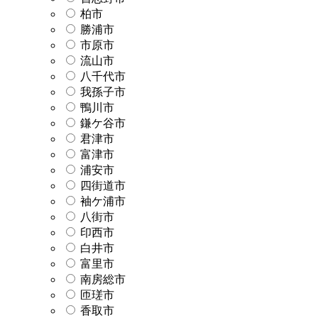
柏市
勝浦市
市原市
流山市
八千代市
我孫子市
鴨川市
鎌ケ谷市
君津市
富津市
浦安市
四街道市
袖ケ浦市
八街市
印西市
白井市
富里市
南房総市
匝瑳市
香取市