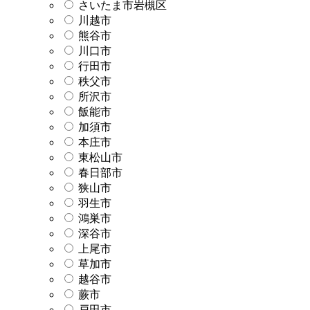
さいたま市岩槻区
川越市
熊谷市
川口市
行田市
秩父市
所沢市
飯能市
加須市
本庄市
東松山市
春日部市
狭山市
羽生市
鴻巣市
深谷市
上尾市
草加市
越谷市
蕨市
戸田市