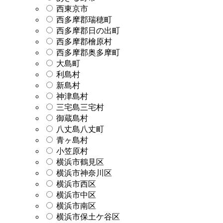
西東京市
西多摩郡瑞穂町
西多摩郡日の出町
西多摩郡檜原村
西多摩郡奥多摩町
大島町
利島村
新島村
神津島村
三宅島三宅村
御蔵島村
八丈島八丈町
青ヶ島村
小笠原村
横浜市鶴見区
横浜市神奈川区
横浜市西区
横浜市中区
横浜市南区
横浜市保土ケ谷区