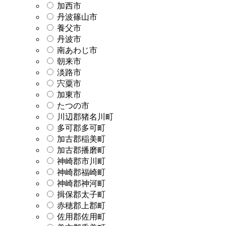
加西市
丹波篠山市
養父市
丹波市
南あわじ市
朝来市
淡路市
宍粟市
加東市
たつの市
川辺郡猪名川町
多可郡多可町
加古郡稲美町
加古郡播磨町
神崎郡市川町
神崎郡福崎町
神崎郡神河町
揖保郡太子町
赤穂郡上郡町
佐用郡佐用町