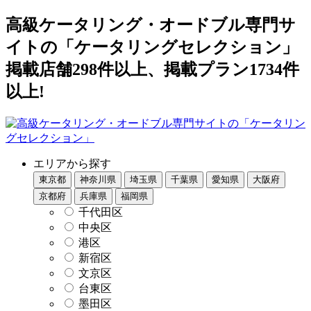
高級ケータリング・オードブル専門サ
イトの「ケータリングセレクション」
掲載店舗298件以上、掲載プラン1734件
以上!
エリアから探す
東京都
神奈川県
埼玉県
千葉県
愛知県
大阪府
京都府
兵庫県
福岡県
千代田区
中央区
港区
新宿区
文京区
台東区
墨田区