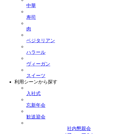
中華
寿司
肉
ベジタリアン
ハラール
ヴィーガン
スイーツ
利用シーンから探す
入社式
忘新年会
歓送迎会
社内懇親会