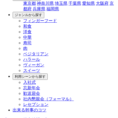
東京都
神奈川県
埼玉県
千葉県
愛知県
大阪府
京
都府
兵庫県
福岡県
ジャンルから探す
フィンガーフード
和食
洋食
中華
寿司
肉
ベジタリアン
ハラール
ヴィーガン
スイーツ
利用シーンから探す
入社式
忘新年会
歓送迎会
社内懇親会（フォーマル）
レセプション
出来る幹事のコツ