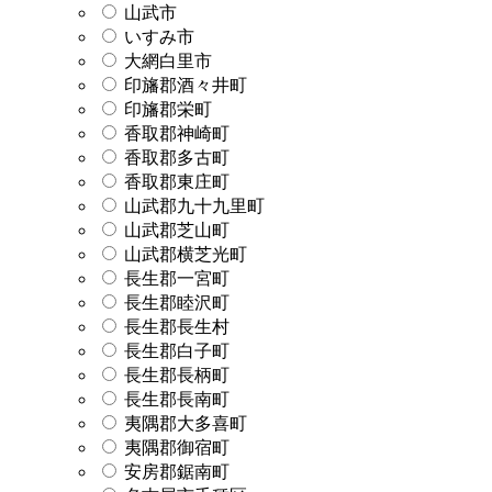
山武市
いすみ市
大網白里市
印旛郡酒々井町
印旛郡栄町
香取郡神崎町
香取郡多古町
香取郡東庄町
山武郡九十九里町
山武郡芝山町
山武郡横芝光町
長生郡一宮町
長生郡睦沢町
長生郡長生村
長生郡白子町
長生郡長柄町
長生郡長南町
夷隅郡大多喜町
夷隅郡御宿町
安房郡鋸南町