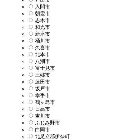
入間市
朝霞市
志木市
和光市
新座市
桶川市
久喜市
北本市
八潮市
富士見市
三郷市
蓮田市
坂戸市
幸手市
鶴ヶ島市
日高市
吉川市
ふじみ野市
白岡市
北足立郡伊奈町