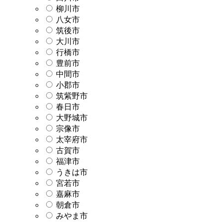
柳川市
八女市
筑後市
大川市
行橋市
豊前市
中間市
小郡市
筑紫野市
春日市
大野城市
宗像市
太宰府市
古賀市
福津市
うきは市
宮若市
嘉麻市
朝倉市
みやま市