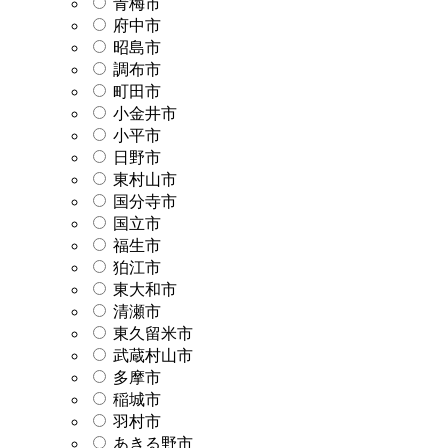
青梅市
府中市
昭島市
調布市
町田市
小金井市
小平市
日野市
東村山市
国分寺市
国立市
福生市
狛江市
東大和市
清瀬市
東久留米市
武蔵村山市
多摩市
稲城市
羽村市
あきる野市