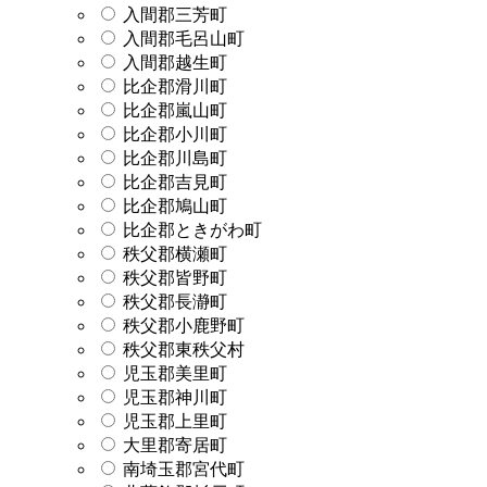
入間郡三芳町
入間郡毛呂山町
入間郡越生町
比企郡滑川町
比企郡嵐山町
比企郡小川町
比企郡川島町
比企郡吉見町
比企郡鳩山町
比企郡ときがわ町
秩父郡横瀬町
秩父郡皆野町
秩父郡長瀞町
秩父郡小鹿野町
秩父郡東秩父村
児玉郡美里町
児玉郡神川町
児玉郡上里町
大里郡寄居町
南埼玉郡宮代町