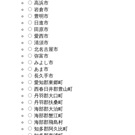
高浜市
岩倉市
豊明市
日進市
田原市
愛西市
清須市
北名古屋市
弥富市
みよし市
あま市
長久手市
愛知郡東郷町
西春日井郡豊山町
丹羽郡大口町
丹羽郡扶桑町
海部郡大治町
海部郡蟹江町
海部郡飛島村
知多郡阿久比町