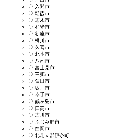
入間市
朝霞市
志木市
和光市
新座市
桶川市
久喜市
北本市
八潮市
富士見市
三郷市
蓮田市
坂戸市
幸手市
鶴ヶ島市
日高市
吉川市
ふじみ野市
白岡市
北足立郡伊奈町