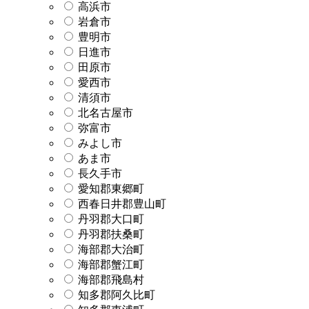
高浜市
岩倉市
豊明市
日進市
田原市
愛西市
清須市
北名古屋市
弥富市
みよし市
あま市
長久手市
愛知郡東郷町
西春日井郡豊山町
丹羽郡大口町
丹羽郡扶桑町
海部郡大治町
海部郡蟹江町
海部郡飛島村
知多郡阿久比町