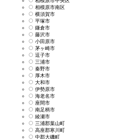
相模原市中央区
相模原市南区
横須賀市
平塚市
鎌倉市
藤沢市
小田原市
茅ヶ崎市
逗子市
三浦市
秦野市
厚木市
大和市
伊勢原市
海老名市
座間市
南足柄市
綾瀬市
三浦郡葉山町
高座郡寒川町
中郡大磯町