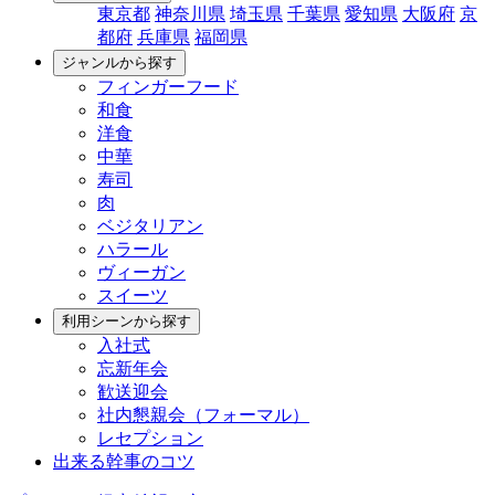
東京都
神奈川県
埼玉県
千葉県
愛知県
大阪府
京
都府
兵庫県
福岡県
ジャンルから探す
フィンガーフード
和食
洋食
中華
寿司
肉
ベジタリアン
ハラール
ヴィーガン
スイーツ
利用シーンから探す
入社式
忘新年会
歓送迎会
社内懇親会（フォーマル）
レセプション
出来る幹事のコツ