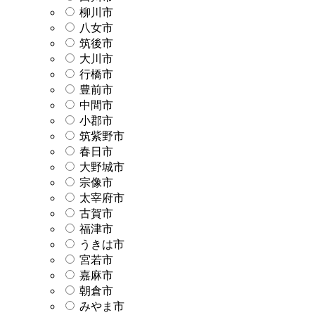
柳川市
八女市
筑後市
大川市
行橋市
豊前市
中間市
小郡市
筑紫野市
春日市
大野城市
宗像市
太宰府市
古賀市
福津市
うきは市
宮若市
嘉麻市
朝倉市
みやま市