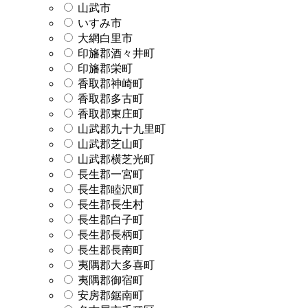
山武市
いすみ市
大網白里市
印旛郡酒々井町
印旛郡栄町
香取郡神崎町
香取郡多古町
香取郡東庄町
山武郡九十九里町
山武郡芝山町
山武郡横芝光町
長生郡一宮町
長生郡睦沢町
長生郡長生村
長生郡白子町
長生郡長柄町
長生郡長南町
夷隅郡大多喜町
夷隅郡御宿町
安房郡鋸南町