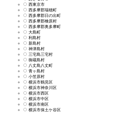
西東京市
西多摩郡瑞穂町
西多摩郡日の出町
西多摩郡檜原村
西多摩郡奥多摩町
大島町
利島村
新島村
神津島村
三宅島三宅村
御蔵島村
八丈島八丈町
青ヶ島村
小笠原村
横浜市鶴見区
横浜市神奈川区
横浜市西区
横浜市中区
横浜市南区
横浜市保土ケ谷区