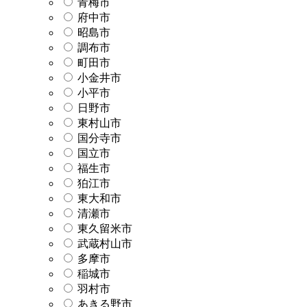
青梅市
府中市
昭島市
調布市
町田市
小金井市
小平市
日野市
東村山市
国分寺市
国立市
福生市
狛江市
東大和市
清瀬市
東久留米市
武蔵村山市
多摩市
稲城市
羽村市
あきる野市