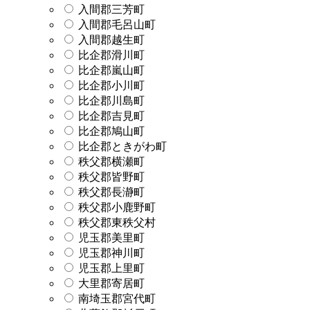
入間郡三芳町
入間郡毛呂山町
入間郡越生町
比企郡滑川町
比企郡嵐山町
比企郡小川町
比企郡川島町
比企郡吉見町
比企郡鳩山町
比企郡ときがわ町
秩父郡横瀬町
秩父郡皆野町
秩父郡長瀞町
秩父郡小鹿野町
秩父郡東秩父村
児玉郡美里町
児玉郡神川町
児玉郡上里町
大里郡寄居町
南埼玉郡宮代町