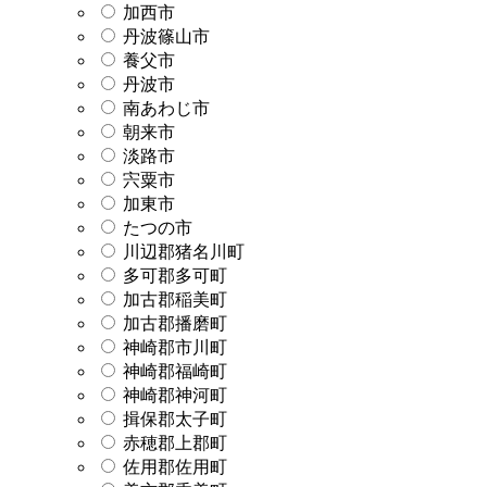
加西市
丹波篠山市
養父市
丹波市
南あわじ市
朝来市
淡路市
宍粟市
加東市
たつの市
川辺郡猪名川町
多可郡多可町
加古郡稲美町
加古郡播磨町
神崎郡市川町
神崎郡福崎町
神崎郡神河町
揖保郡太子町
赤穂郡上郡町
佐用郡佐用町