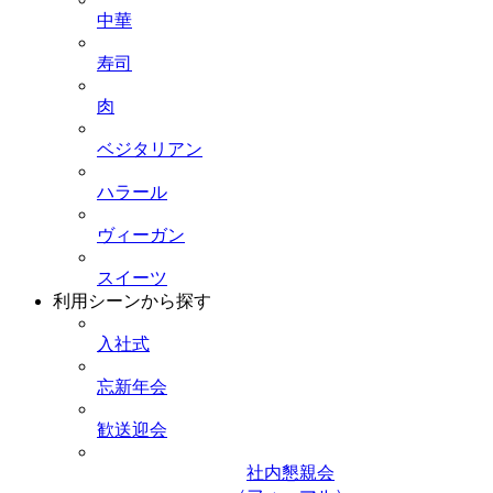
中華
寿司
肉
ベジタリアン
ハラール
ヴィーガン
スイーツ
利用シーンから探す
入社式
忘新年会
歓送迎会
社内懇親会