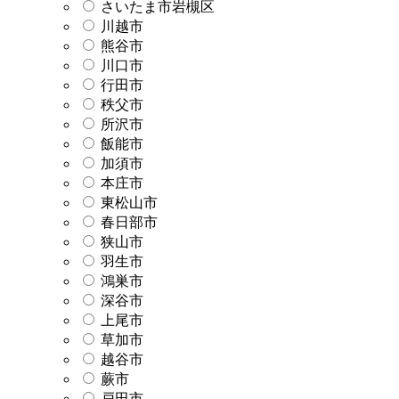
さいたま市岩槻区
川越市
熊谷市
川口市
行田市
秩父市
所沢市
飯能市
加須市
本庄市
東松山市
春日部市
狭山市
羽生市
鴻巣市
深谷市
上尾市
草加市
越谷市
蕨市
戸田市