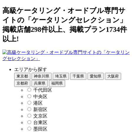
高級ケータリング・オードブル専門サ
イトの「ケータリングセレクション」
掲載店舗298件以上、掲載プラン1734件
以上!
エリアから探す
東京都
神奈川県
埼玉県
千葉県
愛知県
大阪府
京都府
兵庫県
福岡県
千代田区
中央区
港区
新宿区
文京区
台東区
墨田区