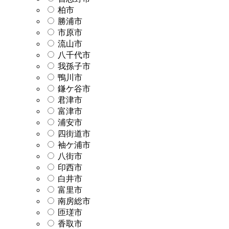
柏市
勝浦市
市原市
流山市
八千代市
我孫子市
鴨川市
鎌ケ谷市
君津市
富津市
浦安市
四街道市
袖ケ浦市
八街市
印西市
白井市
富里市
南房総市
匝瑳市
香取市