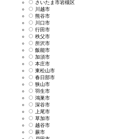
さいたま市岩槻区
川越市
熊谷市
川口市
行田市
秩父市
所沢市
飯能市
加須市
本庄市
東松山市
春日部市
狭山市
羽生市
鴻巣市
深谷市
上尾市
草加市
越谷市
蕨市
戸田市