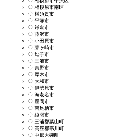
相模原市中央区
相模原市南区
横須賀市
平塚市
鎌倉市
藤沢市
小田原市
茅ヶ崎市
逗子市
三浦市
秦野市
厚木市
大和市
伊勢原市
海老名市
座間市
南足柄市
綾瀬市
三浦郡葉山町
高座郡寒川町
中郡大磯町