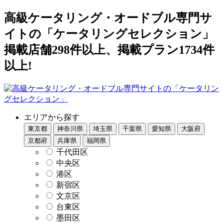
高級ケータリング・オードブル専門サ
イトの「ケータリングセレクション」
掲載店舗298件以上、掲載プラン1734件
以上!
エリアから探す
東京都
神奈川県
埼玉県
千葉県
愛知県
大阪府
京都府
兵庫県
福岡県
千代田区
中央区
港区
新宿区
文京区
台東区
墨田区