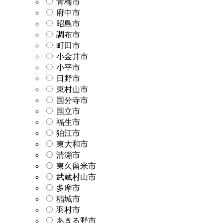
青梅市
府中市
昭島市
調布市
町田市
小金井市
小平市
日野市
東村山市
国分寺市
国立市
福生市
狛江市
東大和市
清瀬市
東久留米市
武蔵村山市
多摩市
稲城市
羽村市
あきる野市