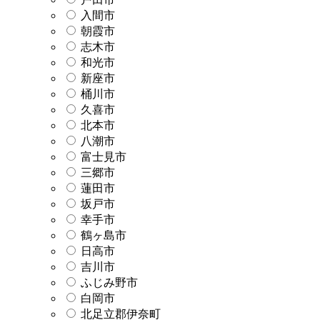
入間市
朝霞市
志木市
和光市
新座市
桶川市
久喜市
北本市
八潮市
富士見市
三郷市
蓮田市
坂戸市
幸手市
鶴ヶ島市
日高市
吉川市
ふじみ野市
白岡市
北足立郡伊奈町