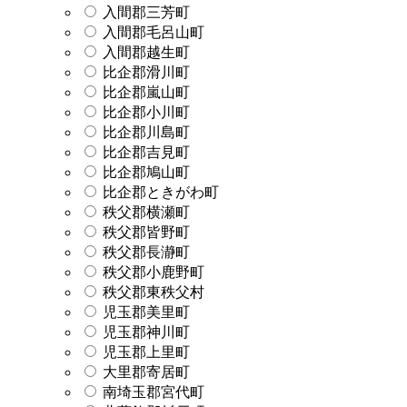
入間郡三芳町
入間郡毛呂山町
入間郡越生町
比企郡滑川町
比企郡嵐山町
比企郡小川町
比企郡川島町
比企郡吉見町
比企郡鳩山町
比企郡ときがわ町
秩父郡横瀬町
秩父郡皆野町
秩父郡長瀞町
秩父郡小鹿野町
秩父郡東秩父村
児玉郡美里町
児玉郡神川町
児玉郡上里町
大里郡寄居町
南埼玉郡宮代町