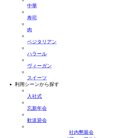
中華
寿司
肉
ベジタリアン
ハラール
ヴィーガン
スイーツ
利用シーンから探す
入社式
忘新年会
歓送迎会
社内懇親会