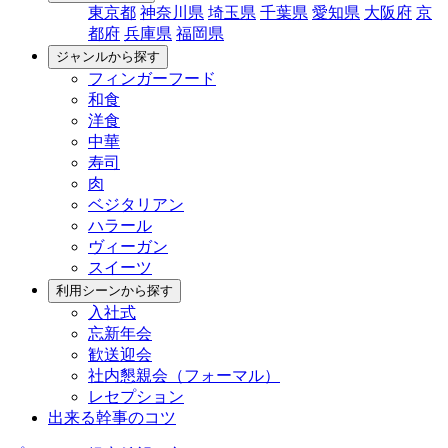
東京都
神奈川県
埼玉県
千葉県
愛知県
大阪府
京
都府
兵庫県
福岡県
ジャンルから探す
フィンガーフード
和食
洋食
中華
寿司
肉
ベジタリアン
ハラール
ヴィーガン
スイーツ
利用シーンから探す
入社式
忘新年会
歓送迎会
社内懇親会（フォーマル）
レセプション
出来る幹事のコツ