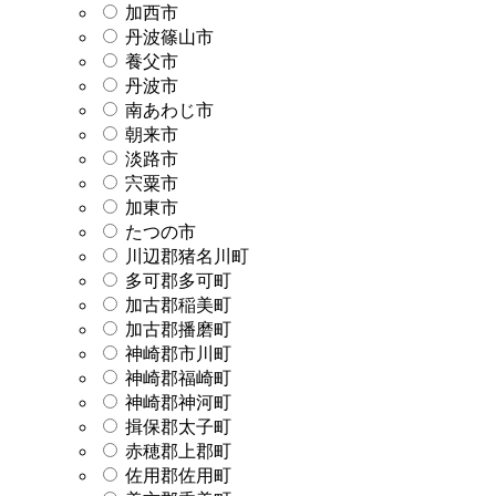
加西市
丹波篠山市
養父市
丹波市
南あわじ市
朝来市
淡路市
宍粟市
加東市
たつの市
川辺郡猪名川町
多可郡多可町
加古郡稲美町
加古郡播磨町
神崎郡市川町
神崎郡福崎町
神崎郡神河町
揖保郡太子町
赤穂郡上郡町
佐用郡佐用町