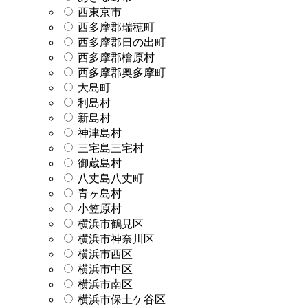
西東京市
西多摩郡瑞穂町
西多摩郡日の出町
西多摩郡檜原村
西多摩郡奥多摩町
大島町
利島村
新島村
神津島村
三宅島三宅村
御蔵島村
八丈島八丈町
青ヶ島村
小笠原村
横浜市鶴見区
横浜市神奈川区
横浜市西区
横浜市中区
横浜市南区
横浜市保土ケ谷区