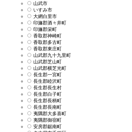
山武市
いすみ市
大網白里市
印旛郡酒々井町
印旛郡栄町
香取郡神崎町
香取郡多古町
香取郡東庄町
山武郡九十九里町
山武郡芝山町
山武郡横芝光町
長生郡一宮町
長生郡睦沢町
長生郡長生村
長生郡白子町
長生郡長柄町
長生郡長南町
夷隅郡大多喜町
夷隅郡御宿町
安房郡鋸南町