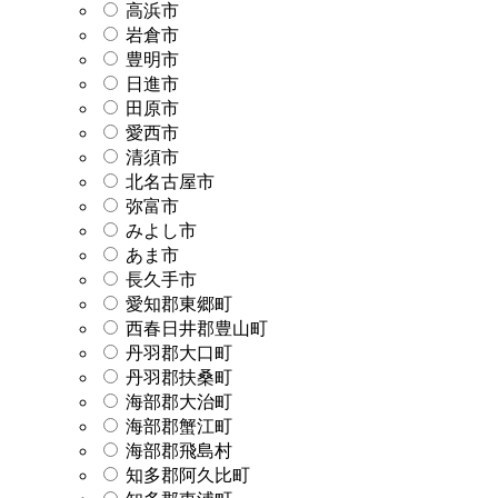
高浜市
岩倉市
豊明市
日進市
田原市
愛西市
清須市
北名古屋市
弥富市
みよし市
あま市
長久手市
愛知郡東郷町
西春日井郡豊山町
丹羽郡大口町
丹羽郡扶桑町
海部郡大治町
海部郡蟹江町
海部郡飛島村
知多郡阿久比町