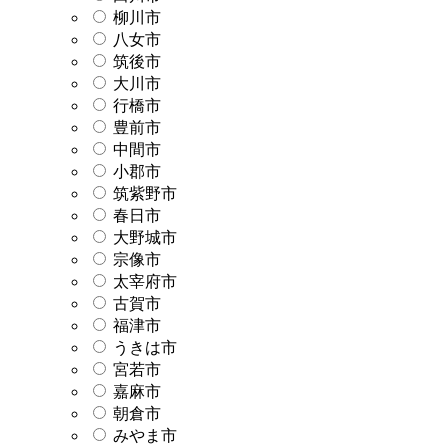
柳川市
八女市
筑後市
大川市
行橋市
豊前市
中間市
小郡市
筑紫野市
春日市
大野城市
宗像市
太宰府市
古賀市
福津市
うきは市
宮若市
嘉麻市
朝倉市
みやま市