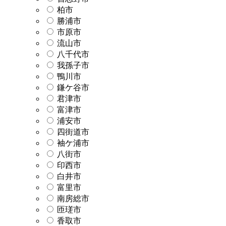
柏市
勝浦市
市原市
流山市
八千代市
我孫子市
鴨川市
鎌ケ谷市
君津市
富津市
浦安市
四街道市
袖ケ浦市
八街市
印西市
白井市
富里市
南房総市
匝瑳市
香取市