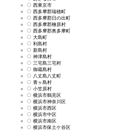
西東京市
西多摩郡瑞穂町
西多摩郡日の出町
西多摩郡檜原村
西多摩郡奥多摩町
大島町
利島村
新島村
神津島村
三宅島三宅村
御蔵島村
八丈島八丈町
青ヶ島村
小笠原村
横浜市鶴見区
横浜市神奈川区
横浜市西区
横浜市中区
横浜市南区
横浜市保土ケ谷区