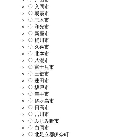
入間市
朝霞市
志木市
和光市
新座市
桶川市
久喜市
北本市
八潮市
富士見市
三郷市
蓮田市
坂戸市
幸手市
鶴ヶ島市
日高市
吉川市
ふじみ野市
白岡市
北足立郡伊奈町