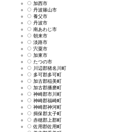
加西市
丹波篠山市
養父市
丹波市
南あわじ市
朝来市
淡路市
宍粟市
加東市
たつの市
川辺郡猪名川町
多可郡多可町
加古郡稲美町
加古郡播磨町
神崎郡市川町
神崎郡福崎町
神崎郡神河町
揖保郡太子町
赤穂郡上郡町
佐用郡佐用町