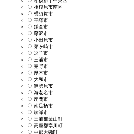
相模原市中央区
相模原市南区
横須賀市
平塚市
鎌倉市
藤沢市
小田原市
茅ヶ崎市
逗子市
三浦市
秦野市
厚木市
大和市
伊勢原市
海老名市
座間市
南足柄市
綾瀬市
三浦郡葉山町
高座郡寒川町
中郡大磯町