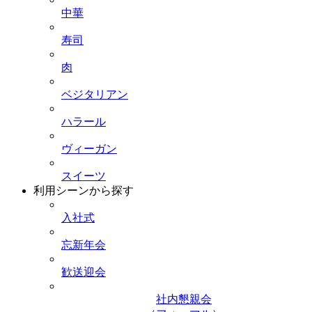
中華
寿司
肉
ベジタリアン
ハラール
ヴィーガン
スイーツ
利用シーンから探す
入社式
忘新年会
歓送迎会
社内懇親会