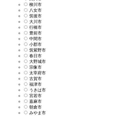
柳川市
八女市
筑後市
大川市
行橋市
豊前市
中間市
小郡市
筑紫野市
春日市
大野城市
宗像市
太宰府市
古賀市
福津市
うきは市
宮若市
嘉麻市
朝倉市
みやま市