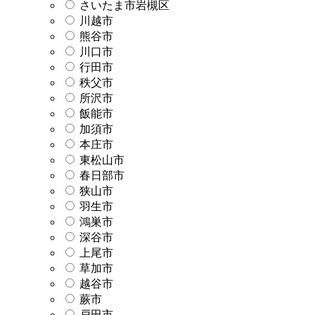
さいたま市岩槻区
川越市
熊谷市
川口市
行田市
秩父市
所沢市
飯能市
加須市
本庄市
東松山市
春日部市
狭山市
羽生市
鴻巣市
深谷市
上尾市
草加市
越谷市
蕨市
戸田市