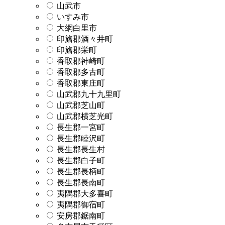
山武市
いすみ市
大網白里市
印旛郡酒々井町
印旛郡栄町
香取郡神崎町
香取郡多古町
香取郡東庄町
山武郡九十九里町
山武郡芝山町
山武郡横芝光町
長生郡一宮町
長生郡睦沢町
長生郡長生村
長生郡白子町
長生郡長柄町
長生郡長南町
夷隅郡大多喜町
夷隅郡御宿町
安房郡鋸南町