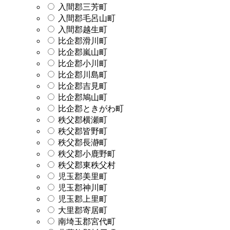
入間郡三芳町
入間郡毛呂山町
入間郡越生町
比企郡滑川町
比企郡嵐山町
比企郡小川町
比企郡川島町
比企郡吉見町
比企郡鳩山町
比企郡ときがわ町
秩父郡横瀬町
秩父郡皆野町
秩父郡長瀞町
秩父郡小鹿野町
秩父郡東秩父村
児玉郡美里町
児玉郡神川町
児玉郡上里町
大里郡寄居町
南埼玉郡宮代町