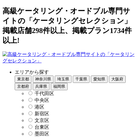
高級ケータリング・オードブル専門サ
イトの「ケータリングセレクション」
掲載店舗298件以上、掲載プラン1734件
以上!
エリアから探す
東京都
神奈川県
埼玉県
千葉県
愛知県
大阪府
京都府
兵庫県
福岡県
千代田区
中央区
港区
新宿区
文京区
台東区
墨田区