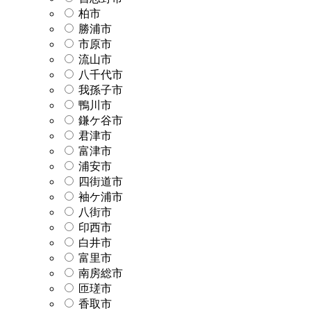
柏市
勝浦市
市原市
流山市
八千代市
我孫子市
鴨川市
鎌ケ谷市
君津市
富津市
浦安市
四街道市
袖ケ浦市
八街市
印西市
白井市
富里市
南房総市
匝瑳市
香取市