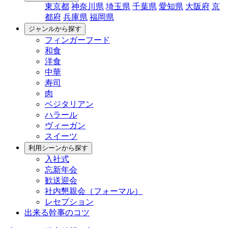
東京都
神奈川県
埼玉県
千葉県
愛知県
大阪府
京
都府
兵庫県
福岡県
ジャンルから探す
フィンガーフード
和食
洋食
中華
寿司
肉
ベジタリアン
ハラール
ヴィーガン
スイーツ
利用シーンから探す
入社式
忘新年会
歓送迎会
社内懇親会（フォーマル）
レセプション
出来る幹事のコツ