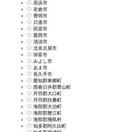
高浜市
岩倉市
豊明市
日進市
田原市
愛西市
清須市
北名古屋市
弥富市
みよし市
あま市
長久手市
愛知郡東郷町
西春日井郡豊山町
丹羽郡大口町
丹羽郡扶桑町
海部郡大治町
海部郡蟹江町
海部郡飛島村
知多郡阿久比町