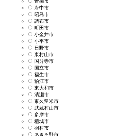
青梅市
府中市
昭島市
調布市
町田市
小金井市
小平市
日野市
東村山市
国分寺市
国立市
福生市
狛江市
東大和市
清瀬市
東久留米市
武蔵村山市
多摩市
稲城市
羽村市
あきる野市