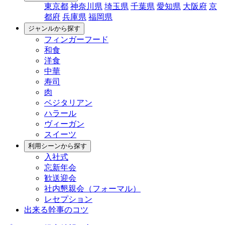
東京都
神奈川県
埼玉県
千葉県
愛知県
大阪府
京
都府
兵庫県
福岡県
ジャンルから探す
フィンガーフード
和食
洋食
中華
寿司
肉
ベジタリアン
ハラール
ヴィーガン
スイーツ
利用シーンから探す
入社式
忘新年会
歓送迎会
社内懇親会（フォーマル）
レセプション
出来る幹事のコツ