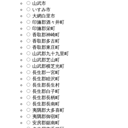
山武市
いすみ市
大網白里市
印旛郡酒々井町
印旛郡栄町
香取郡神崎町
香取郡多古町
香取郡東庄町
山武郡九十九里町
山武郡芝山町
山武郡横芝光町
長生郡一宮町
長生郡睦沢町
長生郡長生村
長生郡白子町
長生郡長柄町
長生郡長南町
夷隅郡大多喜町
夷隅郡御宿町
安房郡鋸南町