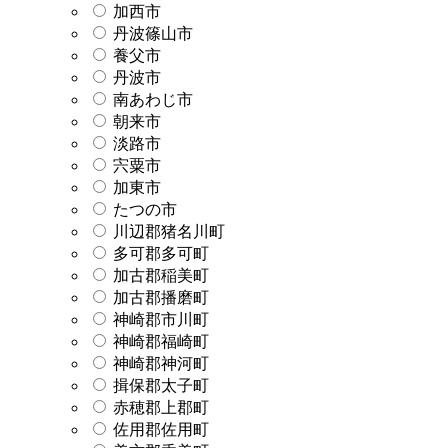
加西市
丹波篠山市
養父市
丹波市
南あわじ市
朝来市
淡路市
宍粟市
加東市
たつの市
川辺郡猪名川町
多可郡多可町
加古郡稲美町
加古郡播磨町
神崎郡市川町
神崎郡福崎町
神崎郡神河町
揖保郡太子町
赤穂郡上郡町
佐用郡佐用町