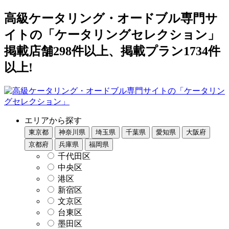
高級ケータリング・オードブル専門サ
イトの「ケータリングセレクション」
掲載店舗298件以上、掲載プラン1734件
以上!
エリアから探す
東京都
神奈川県
埼玉県
千葉県
愛知県
大阪府
京都府
兵庫県
福岡県
千代田区
中央区
港区
新宿区
文京区
台東区
墨田区