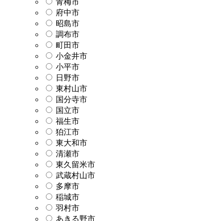
青梅市
府中市
昭島市
調布市
町田市
小金井市
小平市
日野市
東村山市
国分寺市
国立市
福生市
狛江市
東大和市
清瀬市
東久留米市
武蔵村山市
多摩市
稲城市
羽村市
あきる野市