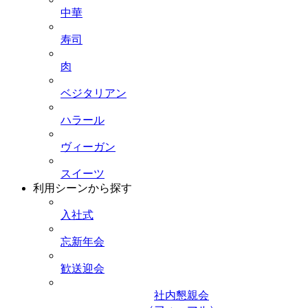
中華
寿司
肉
ベジタリアン
ハラール
ヴィーガン
スイーツ
利用シーンから探す
入社式
忘新年会
歓送迎会
社内懇親会