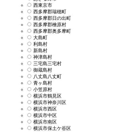
西東京市
西多摩郡瑞穂町
西多摩郡日の出町
西多摩郡檜原村
西多摩郡奥多摩町
大島町
利島村
新島村
神津島村
三宅島三宅村
御蔵島村
八丈島八丈町
青ヶ島村
小笠原村
横浜市鶴見区
横浜市神奈川区
横浜市西区
横浜市中区
横浜市南区
横浜市保土ケ谷区