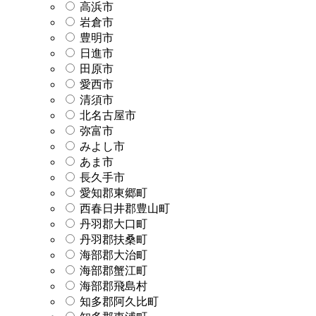
高浜市
岩倉市
豊明市
日進市
田原市
愛西市
清須市
北名古屋市
弥富市
みよし市
あま市
長久手市
愛知郡東郷町
西春日井郡豊山町
丹羽郡大口町
丹羽郡扶桑町
海部郡大治町
海部郡蟹江町
海部郡飛島村
知多郡阿久比町