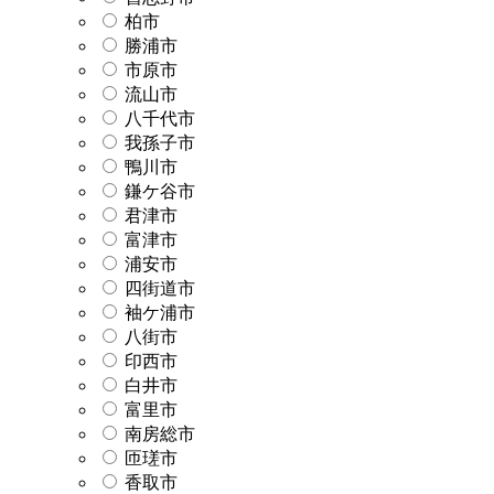
柏市
勝浦市
市原市
流山市
八千代市
我孫子市
鴨川市
鎌ケ谷市
君津市
富津市
浦安市
四街道市
袖ケ浦市
八街市
印西市
白井市
富里市
南房総市
匝瑳市
香取市