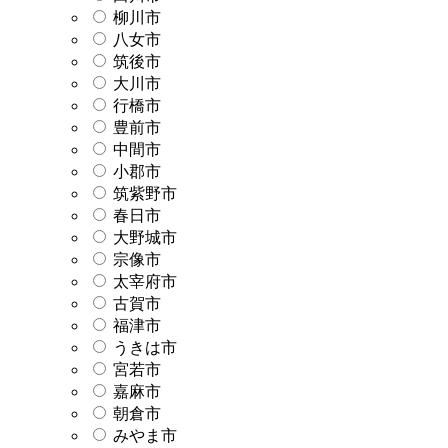
柳川市
八女市
筑後市
大川市
行橋市
豊前市
中間市
小郡市
筑紫野市
春日市
大野城市
宗像市
太宰府市
古賀市
福津市
うきは市
宮若市
嘉麻市
朝倉市
みやま市