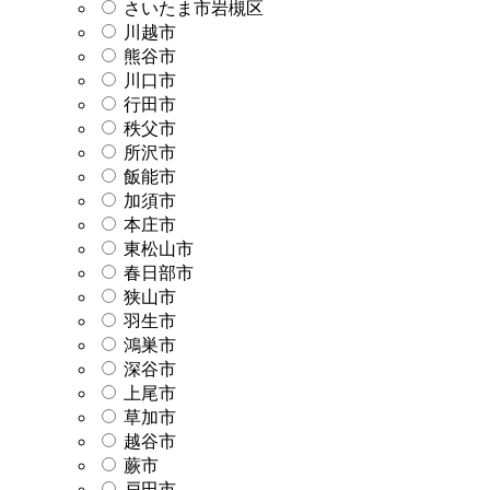
さいたま市岩槻区
川越市
熊谷市
川口市
行田市
秩父市
所沢市
飯能市
加須市
本庄市
東松山市
春日部市
狭山市
羽生市
鴻巣市
深谷市
上尾市
草加市
越谷市
蕨市
戸田市