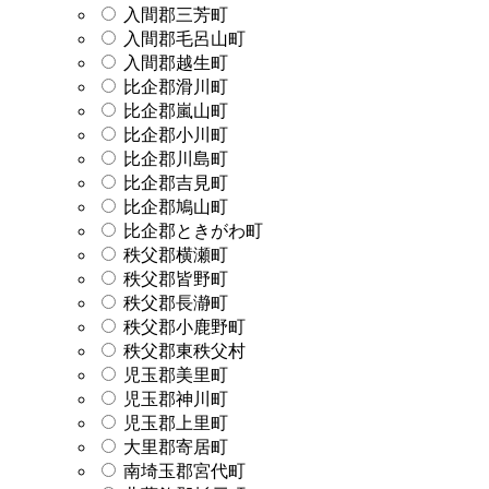
入間郡三芳町
入間郡毛呂山町
入間郡越生町
比企郡滑川町
比企郡嵐山町
比企郡小川町
比企郡川島町
比企郡吉見町
比企郡鳩山町
比企郡ときがわ町
秩父郡横瀬町
秩父郡皆野町
秩父郡長瀞町
秩父郡小鹿野町
秩父郡東秩父村
児玉郡美里町
児玉郡神川町
児玉郡上里町
大里郡寄居町
南埼玉郡宮代町