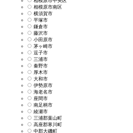
相模原市中央区
相模原市南区
横須賀市
平塚市
鎌倉市
藤沢市
小田原市
茅ヶ崎市
逗子市
三浦市
秦野市
厚木市
大和市
伊勢原市
海老名市
座間市
南足柄市
綾瀬市
三浦郡葉山町
高座郡寒川町
中郡大磯町