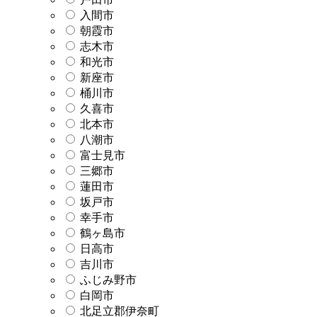
入間市
朝霞市
志木市
和光市
新座市
桶川市
久喜市
北本市
八潮市
富士見市
三郷市
蓮田市
坂戸市
幸手市
鶴ヶ島市
日高市
吉川市
ふじみ野市
白岡市
北足立郡伊奈町