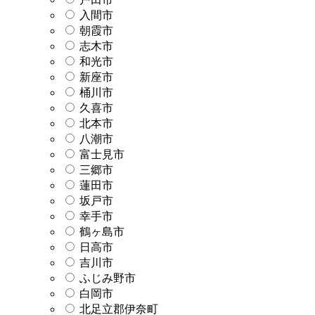
入間市
朝霞市
志木市
和光市
新座市
桶川市
久喜市
北本市
八潮市
富士見市
三郷市
蓮田市
坂戸市
幸手市
鶴ヶ島市
日高市
吉川市
ふじみ野市
白岡市
北足立郡伊奈町