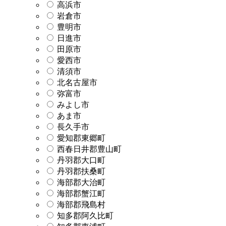
高浜市
岩倉市
豊明市
日進市
田原市
愛西市
清須市
北名古屋市
弥富市
みよし市
あま市
長久手市
愛知郡東郷町
西春日井郡豊山町
丹羽郡大口町
丹羽郡扶桑町
海部郡大治町
海部郡蟹江町
海部郡飛島村
知多郡阿久比町