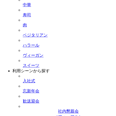
中華
寿司
肉
ベジタリアン
ハラール
ヴィーガン
スイーツ
利用シーンから探す
入社式
忘新年会
歓送迎会
社内懇親会