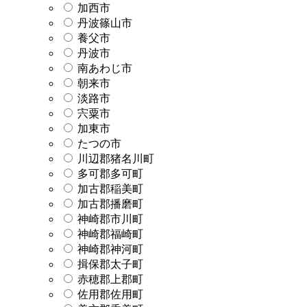
加西市
丹波篠山市
養父市
丹波市
南あわじ市
朝来市
淡路市
宍粟市
加東市
たつの市
川辺郡猪名川町
多可郡多可町
加古郡稲美町
加古郡播磨町
神崎郡市川町
神崎郡福崎町
神崎郡神河町
揖保郡太子町
赤穂郡上郡町
佐用郡佐用町