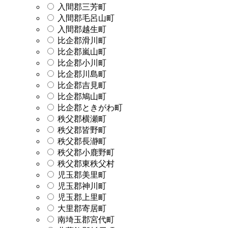
入間郡三芳町
入間郡毛呂山町
入間郡越生町
比企郡滑川町
比企郡嵐山町
比企郡小川町
比企郡川島町
比企郡吉見町
比企郡鳩山町
比企郡ときがわ町
秩父郡横瀬町
秩父郡皆野町
秩父郡長瀞町
秩父郡小鹿野町
秩父郡東秩父村
児玉郡美里町
児玉郡神川町
児玉郡上里町
大里郡寄居町
南埼玉郡宮代町