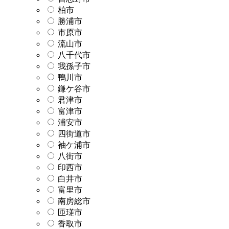
柏市
勝浦市
市原市
流山市
八千代市
我孫子市
鴨川市
鎌ケ谷市
君津市
富津市
浦安市
四街道市
袖ケ浦市
八街市
印西市
白井市
富里市
南房総市
匝瑳市
香取市