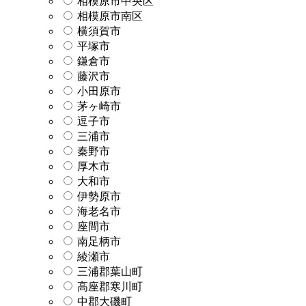
相模原市中央区
相模原市南区
横須賀市
平塚市
鎌倉市
藤沢市
小田原市
茅ヶ崎市
逗子市
三浦市
秦野市
厚木市
大和市
伊勢原市
海老名市
座間市
南足柄市
綾瀬市
三浦郡葉山町
高座郡寒川町
中郡大磯町