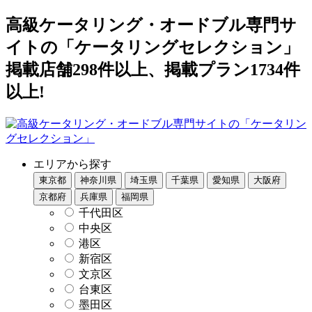
高級ケータリング・オードブル専門サ
イトの「ケータリングセレクション」
掲載店舗298件以上、掲載プラン1734件
以上!
エリアから探す
東京都
神奈川県
埼玉県
千葉県
愛知県
大阪府
京都府
兵庫県
福岡県
千代田区
中央区
港区
新宿区
文京区
台東区
墨田区