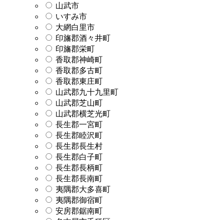
山武市
いすみ市
大網白里市
印旛郡酒々井町
印旛郡栄町
香取郡神崎町
香取郡多古町
香取郡東庄町
山武郡九十九里町
山武郡芝山町
山武郡横芝光町
長生郡一宮町
長生郡睦沢町
長生郡長生村
長生郡白子町
長生郡長柄町
長生郡長南町
夷隅郡大多喜町
夷隅郡御宿町
安房郡鋸南町