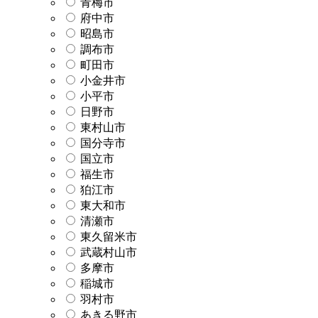
青梅市
府中市
昭島市
調布市
町田市
小金井市
小平市
日野市
東村山市
国分寺市
国立市
福生市
狛江市
東大和市
清瀬市
東久留米市
武蔵村山市
多摩市
稲城市
羽村市
あきる野市