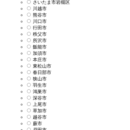
さいたま市岩槻区
川越市
熊谷市
川口市
行田市
秩父市
所沢市
飯能市
加須市
本庄市
東松山市
春日部市
狭山市
羽生市
鴻巣市
深谷市
上尾市
草加市
越谷市
蕨市
戸田市