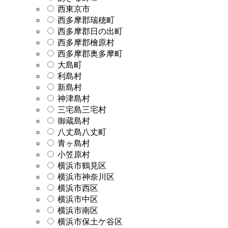
西東京市
西多摩郡瑞穂町
西多摩郡日の出町
西多摩郡檜原村
西多摩郡奥多摩町
大島町
利島村
新島村
神津島村
三宅島三宅村
御蔵島村
八丈島八丈町
青ヶ島村
小笠原村
横浜市鶴見区
横浜市神奈川区
横浜市西区
横浜市中区
横浜市南区
横浜市保土ケ谷区