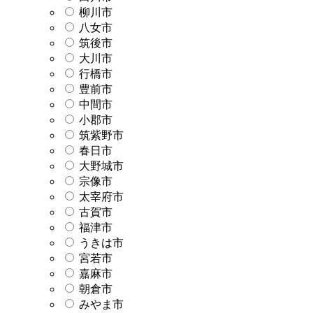
柳川市
八女市
筑後市
大川市
行橋市
豊前市
中間市
小郡市
筑紫野市
春日市
大野城市
宗像市
太宰府市
古賀市
福津市
うきは市
宮若市
嘉麻市
朝倉市
みやま市