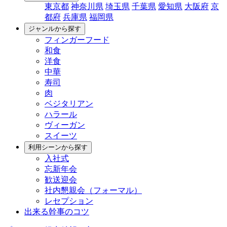
東京都
神奈川県
埼玉県
千葉県
愛知県
大阪府
京
都府
兵庫県
福岡県
ジャンルから探す
フィンガーフード
和食
洋食
中華
寿司
肉
ベジタリアン
ハラール
ヴィーガン
スイーツ
利用シーンから探す
入社式
忘新年会
歓送迎会
社内懇親会（フォーマル）
レセプション
出来る幹事のコツ