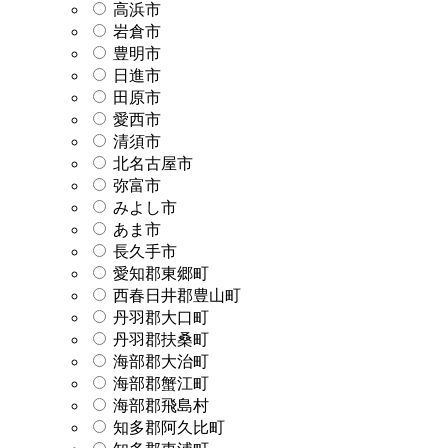
高浜市
岩倉市
豊明市
日進市
田原市
愛西市
清須市
北名古屋市
弥富市
みよし市
あま市
長久手市
愛知郡東郷町
西春日井郡豊山町
丹羽郡大口町
丹羽郡扶桑町
海部郡大治町
海部郡蟹江町
海部郡飛島村
知多郡阿久比町