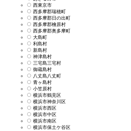
西東京市
西多摩郡瑞穂町
西多摩郡日の出町
西多摩郡檜原村
西多摩郡奥多摩町
大島町
利島村
新島村
神津島村
三宅島三宅村
御蔵島村
八丈島八丈町
青ヶ島村
小笠原村
横浜市鶴見区
横浜市神奈川区
横浜市西区
横浜市中区
横浜市南区
横浜市保土ケ谷区