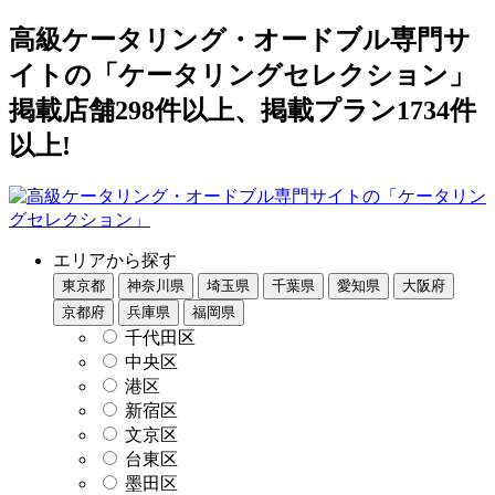
高級ケータリング・オードブル専門サ
イトの「ケータリングセレクション」
掲載店舗298件以上、掲載プラン1734件
以上!
エリアから探す
東京都
神奈川県
埼玉県
千葉県
愛知県
大阪府
京都府
兵庫県
福岡県
千代田区
中央区
港区
新宿区
文京区
台東区
墨田区