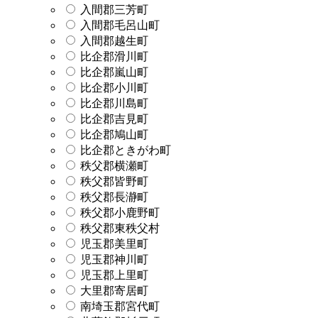
入間郡三芳町
入間郡毛呂山町
入間郡越生町
比企郡滑川町
比企郡嵐山町
比企郡小川町
比企郡川島町
比企郡吉見町
比企郡鳩山町
比企郡ときがわ町
秩父郡横瀬町
秩父郡皆野町
秩父郡長瀞町
秩父郡小鹿野町
秩父郡東秩父村
児玉郡美里町
児玉郡神川町
児玉郡上里町
大里郡寄居町
南埼玉郡宮代町