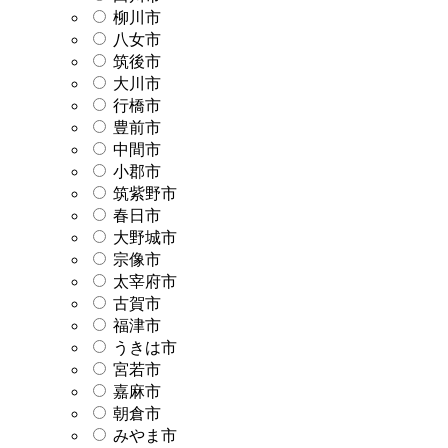
柳川市
八女市
筑後市
大川市
行橋市
豊前市
中間市
小郡市
筑紫野市
春日市
大野城市
宗像市
太宰府市
古賀市
福津市
うきは市
宮若市
嘉麻市
朝倉市
みやま市