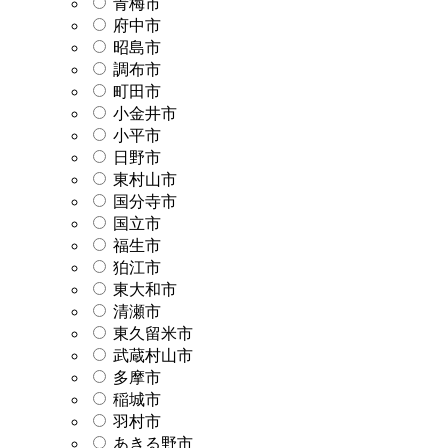
青梅市
府中市
昭島市
調布市
町田市
小金井市
小平市
日野市
東村山市
国分寺市
国立市
福生市
狛江市
東大和市
清瀬市
東久留米市
武蔵村山市
多摩市
稲城市
羽村市
あきる野市