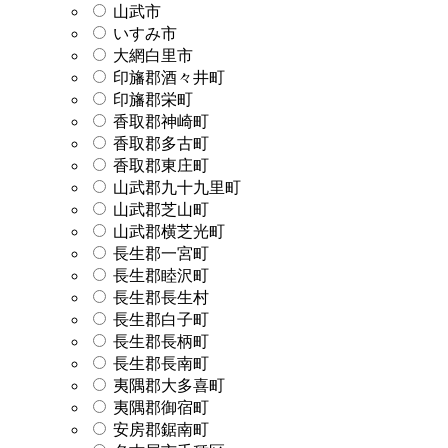
山武市
いすみ市
大網白里市
印旛郡酒々井町
印旛郡栄町
香取郡神崎町
香取郡多古町
香取郡東庄町
山武郡九十九里町
山武郡芝山町
山武郡横芝光町
長生郡一宮町
長生郡睦沢町
長生郡長生村
長生郡白子町
長生郡長柄町
長生郡長南町
夷隅郡大多喜町
夷隅郡御宿町
安房郡鋸南町