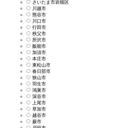
さいたま市岩槻区
川越市
熊谷市
川口市
行田市
秩父市
所沢市
飯能市
加須市
本庄市
東松山市
春日部市
狭山市
羽生市
鴻巣市
深谷市
上尾市
草加市
越谷市
蕨市
戸田市