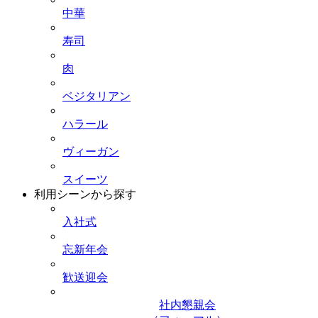
中華
寿司
肉
ベジタリアン
ハラール
ヴィーガン
スイーツ
利用シーンから探す
入社式
忘新年会
歓送迎会
社内懇親会