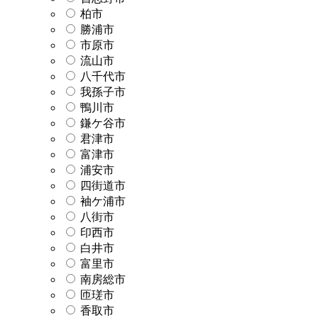
柏市
勝浦市
市原市
流山市
八千代市
我孫子市
鴨川市
鎌ケ谷市
君津市
富津市
浦安市
四街道市
袖ケ浦市
八街市
印西市
白井市
富里市
南房総市
匝瑳市
香取市