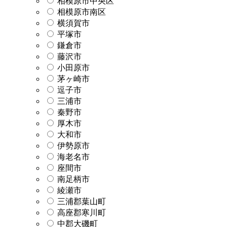
相模原市中央区
相模原市南区
横須賀市
平塚市
鎌倉市
藤沢市
小田原市
茅ヶ崎市
逗子市
三浦市
秦野市
厚木市
大和市
伊勢原市
海老名市
座間市
南足柄市
綾瀬市
三浦郡葉山町
高座郡寒川町
中郡大磯町