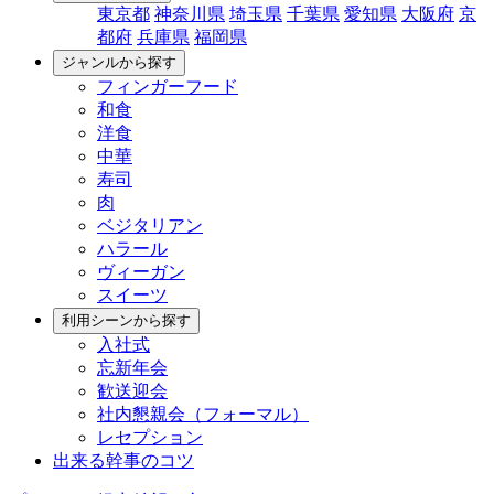
東京都
神奈川県
埼玉県
千葉県
愛知県
大阪府
京
都府
兵庫県
福岡県
ジャンルから探す
フィンガーフード
和食
洋食
中華
寿司
肉
ベジタリアン
ハラール
ヴィーガン
スイーツ
利用シーンから探す
入社式
忘新年会
歓送迎会
社内懇親会（フォーマル）
レセプション
出来る幹事のコツ