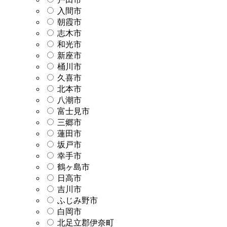
入間市
朝霞市
志木市
和光市
新座市
桶川市
久喜市
北本市
八潮市
富士見市
三郷市
蓮田市
坂戸市
幸手市
鶴ヶ島市
日高市
吉川市
ふじみ野市
白岡市
北足立郡伊奈町