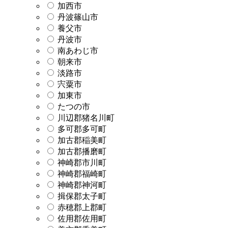
加西市
丹波篠山市
養父市
丹波市
南あわじ市
朝来市
淡路市
宍粟市
加東市
たつの市
川辺郡猪名川町
多可郡多可町
加古郡稲美町
加古郡播磨町
神崎郡市川町
神崎郡福崎町
神崎郡神河町
揖保郡太子町
赤穂郡上郡町
佐用郡佐用町