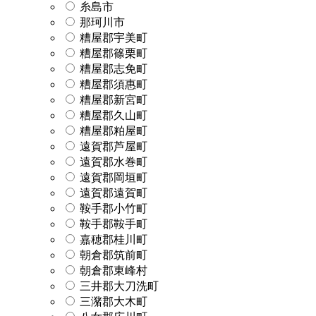
糸島市
那珂川市
糟屋郡宇美町
糟屋郡篠栗町
糟屋郡志免町
糟屋郡須惠町
糟屋郡新宮町
糟屋郡久山町
糟屋郡粕屋町
遠賀郡芦屋町
遠賀郡水巻町
遠賀郡岡垣町
遠賀郡遠賀町
鞍手郡小竹町
鞍手郡鞍手町
嘉穂郡桂川町
朝倉郡筑前町
朝倉郡東峰村
三井郡大刀洗町
三潴郡大木町