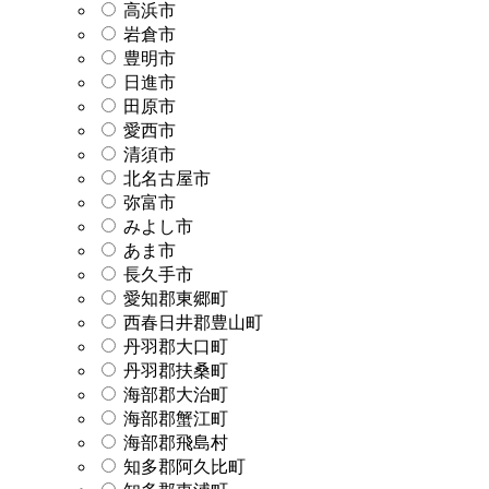
高浜市
岩倉市
豊明市
日進市
田原市
愛西市
清須市
北名古屋市
弥富市
みよし市
あま市
長久手市
愛知郡東郷町
西春日井郡豊山町
丹羽郡大口町
丹羽郡扶桑町
海部郡大治町
海部郡蟹江町
海部郡飛島村
知多郡阿久比町