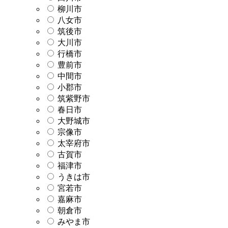
柳川市
八女市
筑後市
大川市
行橋市
豊前市
中間市
小郡市
筑紫野市
春日市
大野城市
宗像市
太宰府市
古賀市
福津市
うきは市
宮若市
嘉麻市
朝倉市
みやま市