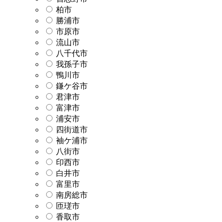
柏市
勝浦市
市原市
流山市
八千代市
我孫子市
鴨川市
鎌ケ谷市
君津市
富津市
浦安市
四街道市
袖ケ浦市
八街市
印西市
白井市
富里市
南房総市
匝瑳市
香取市