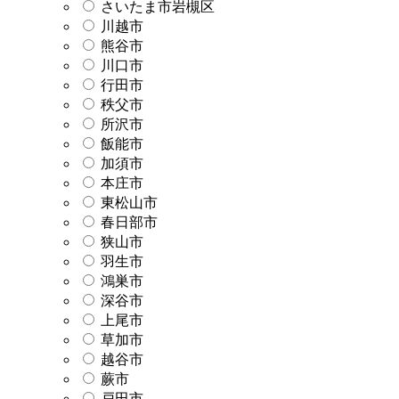
さいたま市岩槻区
川越市
熊谷市
川口市
行田市
秩父市
所沢市
飯能市
加須市
本庄市
東松山市
春日部市
狭山市
羽生市
鴻巣市
深谷市
上尾市
草加市
越谷市
蕨市
戸田市