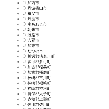
加西市
丹波篠山市
養父市
丹波市
南あわじ市
朝来市
淡路市
宍粟市
加東市
たつの市
川辺郡猪名川町
多可郡多可町
加古郡稲美町
加古郡播磨町
神崎郡市川町
神崎郡福崎町
神崎郡神河町
揖保郡太子町
赤穂郡上郡町
佐用郡佐用町