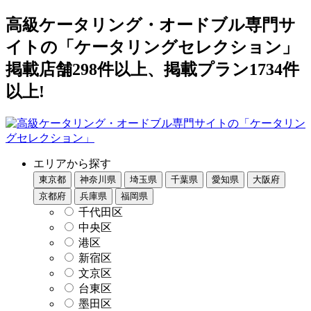
高級ケータリング・オードブル専門サ
イトの「ケータリングセレクション」
掲載店舗298件以上、掲載プラン1734件
以上!
エリアから探す
東京都
神奈川県
埼玉県
千葉県
愛知県
大阪府
京都府
兵庫県
福岡県
千代田区
中央区
港区
新宿区
文京区
台東区
墨田区