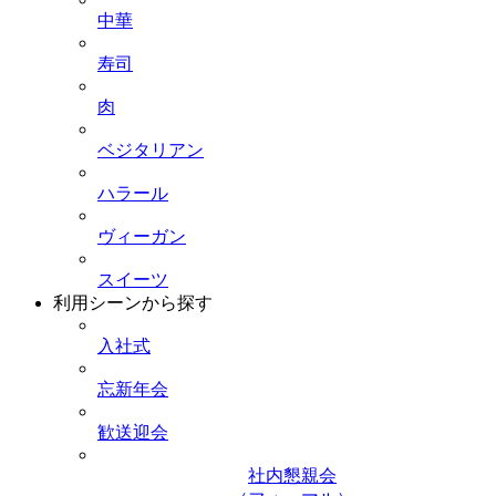
中華
寿司
肉
ベジタリアン
ハラール
ヴィーガン
スイーツ
利用シーンから探す
入社式
忘新年会
歓送迎会
社内懇親会