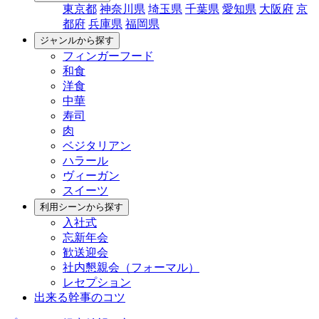
東京都
神奈川県
埼玉県
千葉県
愛知県
大阪府
京
都府
兵庫県
福岡県
ジャンルから探す
フィンガーフード
和食
洋食
中華
寿司
肉
ベジタリアン
ハラール
ヴィーガン
スイーツ
利用シーンから探す
入社式
忘新年会
歓送迎会
社内懇親会（フォーマル）
レセプション
出来る幹事のコツ