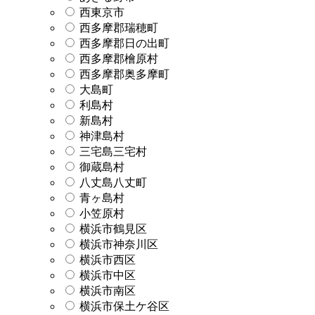
西東京市
西多摩郡瑞穂町
西多摩郡日の出町
西多摩郡檜原村
西多摩郡奥多摩町
大島町
利島村
新島村
神津島村
三宅島三宅村
御蔵島村
八丈島八丈町
青ヶ島村
小笠原村
横浜市鶴見区
横浜市神奈川区
横浜市西区
横浜市中区
横浜市南区
横浜市保土ケ谷区