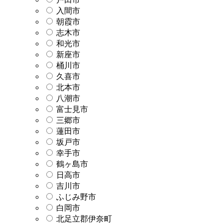
入間市
朝霞市
志木市
和光市
新座市
桶川市
久喜市
北本市
八潮市
富士見市
三郷市
蓮田市
坂戸市
幸手市
鶴ヶ島市
日高市
吉川市
ふじみ野市
白岡市
北足立郡伊奈町