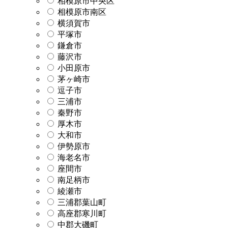
相模原市中央区
相模原市南区
横須賀市
平塚市
鎌倉市
藤沢市
小田原市
茅ヶ崎市
逗子市
三浦市
秦野市
厚木市
大和市
伊勢原市
海老名市
座間市
南足柄市
綾瀬市
三浦郡葉山町
高座郡寒川町
中郡大磯町