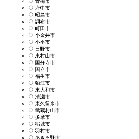
青梅市
府中市
昭島市
調布市
町田市
小金井市
小平市
日野市
東村山市
国分寺市
国立市
福生市
狛江市
東大和市
清瀬市
東久留米市
武蔵村山市
多摩市
稲城市
羽村市
あきる野市