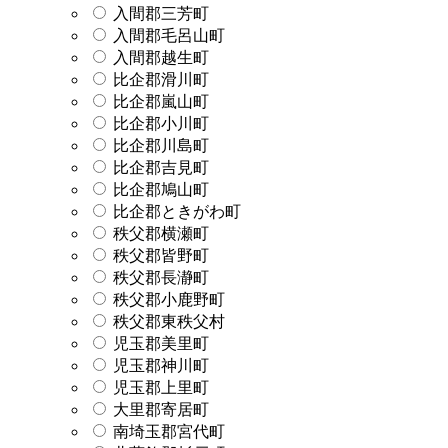
入間郡三芳町
入間郡毛呂山町
入間郡越生町
比企郡滑川町
比企郡嵐山町
比企郡小川町
比企郡川島町
比企郡吉見町
比企郡鳩山町
比企郡ときがわ町
秩父郡横瀬町
秩父郡皆野町
秩父郡長瀞町
秩父郡小鹿野町
秩父郡東秩父村
児玉郡美里町
児玉郡神川町
児玉郡上里町
大里郡寄居町
南埼玉郡宮代町