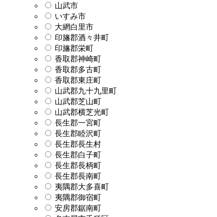
山武市
いすみ市
大網白里市
印旛郡酒々井町
印旛郡栄町
香取郡神崎町
香取郡多古町
香取郡東庄町
山武郡九十九里町
山武郡芝山町
山武郡横芝光町
長生郡一宮町
長生郡睦沢町
長生郡長生村
長生郡白子町
長生郡長柄町
長生郡長南町
夷隅郡大多喜町
夷隅郡御宿町
安房郡鋸南町