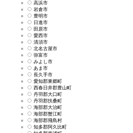
高浜市
岩倉市
豊明市
日進市
田原市
愛西市
清須市
北名古屋市
弥富市
みよし市
あま市
長久手市
愛知郡東郷町
西春日井郡豊山町
丹羽郡大口町
丹羽郡扶桑町
海部郡大治町
海部郡蟹江町
海部郡飛島村
知多郡阿久比町