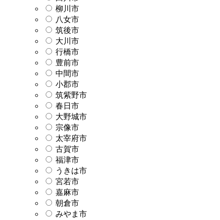
柳川市
八女市
筑後市
大川市
行橋市
豊前市
中間市
小郡市
筑紫野市
春日市
大野城市
宗像市
太宰府市
古賀市
福津市
うきは市
宮若市
嘉麻市
朝倉市
みやま市