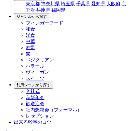
東京都
神奈川県
埼玉県
千葉県
愛知県
大阪府
京
都府
兵庫県
福岡県
ジャンルから探す
フィンガーフード
和食
洋食
中華
寿司
肉
ベジタリアン
ハラール
ヴィーガン
スイーツ
利用シーンから探す
入社式
忘新年会
歓送迎会
社内懇親会（フォーマル）
レセプション
出来る幹事のコツ