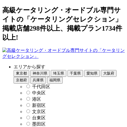
高級ケータリング・オードブル専門サ
イトの「ケータリングセレクション」
掲載店舗298件以上、掲載プラン1734件
以上!
エリアから探す
東京都
神奈川県
埼玉県
千葉県
愛知県
大阪府
京都府
兵庫県
福岡県
千代田区
中央区
港区
新宿区
文京区
台東区
墨田区