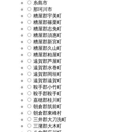
糸島市
那珂川市
糟屋郡宇美町
糟屋郡篠栗町
糟屋郡志免町
糟屋郡須惠町
糟屋郡新宮町
糟屋郡久山町
糟屋郡粕屋町
遠賀郡芦屋町
遠賀郡水巻町
遠賀郡岡垣町
遠賀郡遠賀町
鞍手郡小竹町
鞍手郡鞍手町
嘉穂郡桂川町
朝倉郡筑前町
朝倉郡東峰村
三井郡大刀洗町
三潴郡大木町