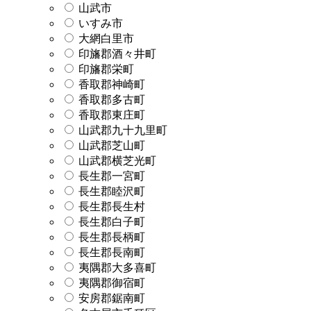
山武市
いすみ市
大網白里市
印旛郡酒々井町
印旛郡栄町
香取郡神崎町
香取郡多古町
香取郡東庄町
山武郡九十九里町
山武郡芝山町
山武郡横芝光町
長生郡一宮町
長生郡睦沢町
長生郡長生村
長生郡白子町
長生郡長柄町
長生郡長南町
夷隅郡大多喜町
夷隅郡御宿町
安房郡鋸南町