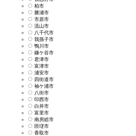
柏市
勝浦市
市原市
流山市
八千代市
我孫子市
鴨川市
鎌ケ谷市
君津市
富津市
浦安市
四街道市
袖ケ浦市
八街市
印西市
白井市
富里市
南房総市
匝瑳市
香取市