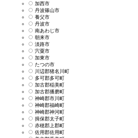
加西市
丹波篠山市
養父市
丹波市
南あわじ市
朝来市
淡路市
宍粟市
加東市
たつの市
川辺郡猪名川町
多可郡多可町
加古郡稲美町
加古郡播磨町
神崎郡市川町
神崎郡福崎町
神崎郡神河町
揖保郡太子町
赤穂郡上郡町
佐用郡佐用町