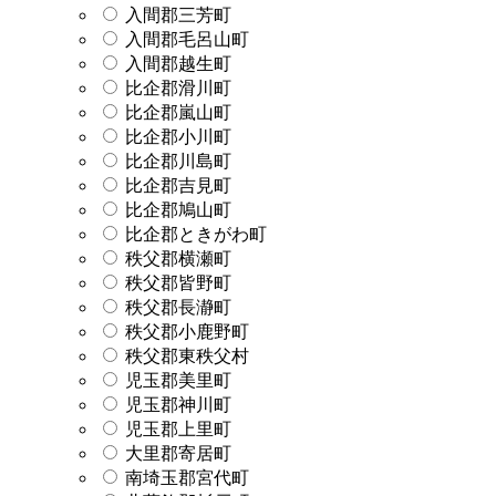
入間郡三芳町
入間郡毛呂山町
入間郡越生町
比企郡滑川町
比企郡嵐山町
比企郡小川町
比企郡川島町
比企郡吉見町
比企郡鳩山町
比企郡ときがわ町
秩父郡横瀬町
秩父郡皆野町
秩父郡長瀞町
秩父郡小鹿野町
秩父郡東秩父村
児玉郡美里町
児玉郡神川町
児玉郡上里町
大里郡寄居町
南埼玉郡宮代町