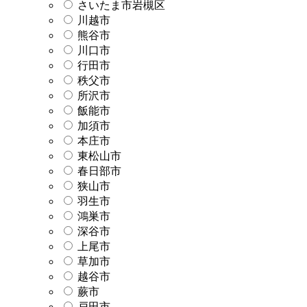
さいたま市岩槻区
川越市
熊谷市
川口市
行田市
秩父市
所沢市
飯能市
加須市
本庄市
東松山市
春日部市
狭山市
羽生市
鴻巣市
深谷市
上尾市
草加市
越谷市
蕨市
戸田市