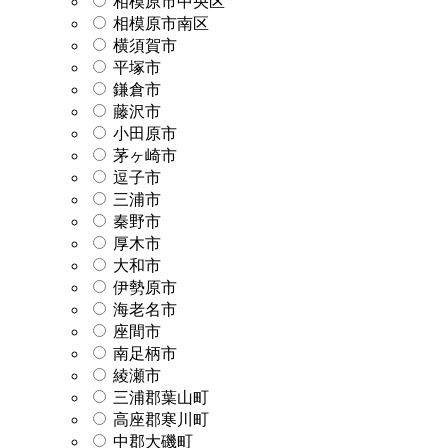
相模原市中央区
相模原市南区
横須賀市
平塚市
鎌倉市
藤沢市
小田原市
茅ヶ崎市
逗子市
三浦市
秦野市
厚木市
大和市
伊勢原市
海老名市
座間市
南足柄市
綾瀬市
三浦郡葉山町
高座郡寒川町
中郡大磯町