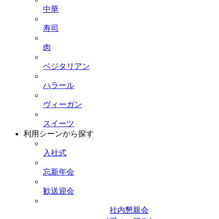
中華
寿司
肉
ベジタリアン
ハラール
ヴィーガン
スイーツ
利用シーンから探す
入社式
忘新年会
歓送迎会
社内懇親会