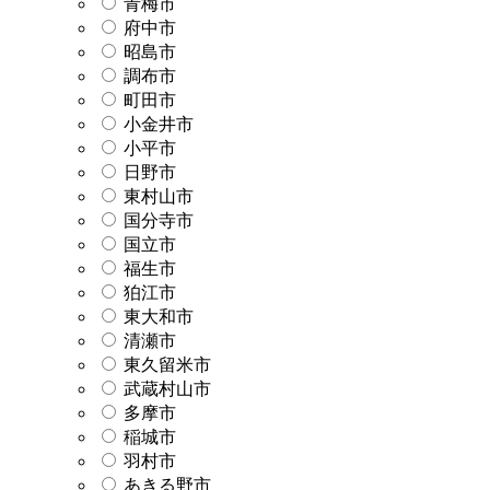
青梅市
府中市
昭島市
調布市
町田市
小金井市
小平市
日野市
東村山市
国分寺市
国立市
福生市
狛江市
東大和市
清瀬市
東久留米市
武蔵村山市
多摩市
稲城市
羽村市
あきる野市