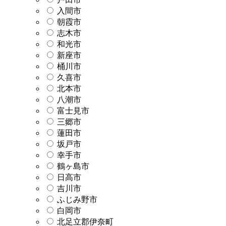
入間市
朝霞市
志木市
和光市
新座市
桶川市
久喜市
北本市
八潮市
富士見市
三郷市
蓮田市
坂戸市
幸手市
鶴ヶ島市
日高市
吉川市
ふじみ野市
白岡市
北足立郡伊奈町