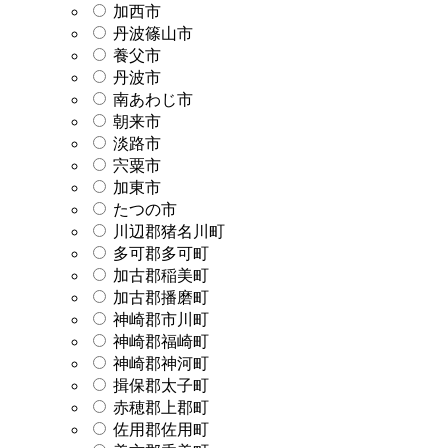
加西市
丹波篠山市
養父市
丹波市
南あわじ市
朝来市
淡路市
宍粟市
加東市
たつの市
川辺郡猪名川町
多可郡多可町
加古郡稲美町
加古郡播磨町
神崎郡市川町
神崎郡福崎町
神崎郡神河町
揖保郡太子町
赤穂郡上郡町
佐用郡佐用町