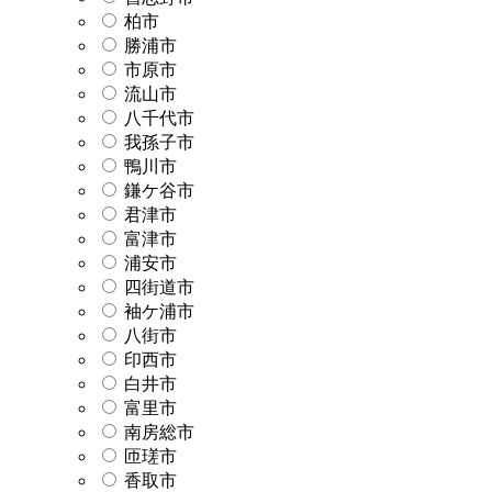
柏市
勝浦市
市原市
流山市
八千代市
我孫子市
鴨川市
鎌ケ谷市
君津市
富津市
浦安市
四街道市
袖ケ浦市
八街市
印西市
白井市
富里市
南房総市
匝瑳市
香取市