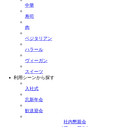
中華
寿司
肉
ベジタリアン
ハラール
ヴィーガン
スイーツ
利用シーンから探す
入社式
忘新年会
歓送迎会
社内懇親会