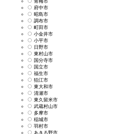
青梅市
府中市
昭島市
調布市
町田市
小金井市
小平市
日野市
東村山市
国分寺市
国立市
福生市
狛江市
東大和市
清瀬市
東久留米市
武蔵村山市
多摩市
稲城市
羽村市
あきる野市