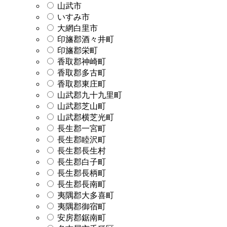
山武市
いすみ市
大網白里市
印旛郡酒々井町
印旛郡栄町
香取郡神崎町
香取郡多古町
香取郡東庄町
山武郡九十九里町
山武郡芝山町
山武郡横芝光町
長生郡一宮町
長生郡睦沢町
長生郡長生村
長生郡白子町
長生郡長柄町
長生郡長南町
夷隅郡大多喜町
夷隅郡御宿町
安房郡鋸南町