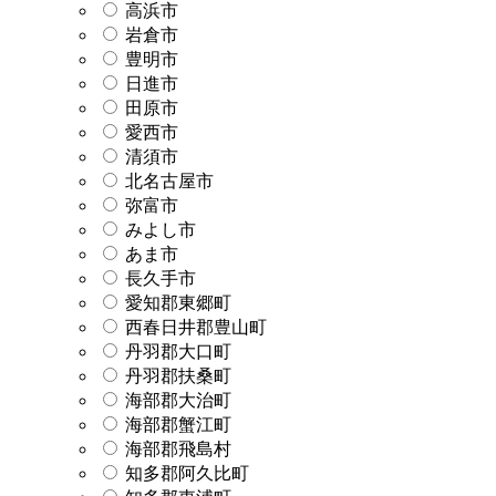
高浜市
岩倉市
豊明市
日進市
田原市
愛西市
清須市
北名古屋市
弥富市
みよし市
あま市
長久手市
愛知郡東郷町
西春日井郡豊山町
丹羽郡大口町
丹羽郡扶桑町
海部郡大治町
海部郡蟹江町
海部郡飛島村
知多郡阿久比町