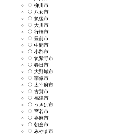
柳川市
八女市
筑後市
大川市
行橋市
豊前市
中間市
小郡市
筑紫野市
春日市
大野城市
宗像市
太宰府市
古賀市
福津市
うきは市
宮若市
嘉麻市
朝倉市
みやま市