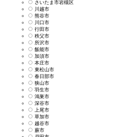
さいたま市岩槻区
川越市
熊谷市
川口市
行田市
秩父市
所沢市
飯能市
加須市
本庄市
東松山市
春日部市
狭山市
羽生市
鴻巣市
深谷市
上尾市
草加市
越谷市
蕨市
戸田市