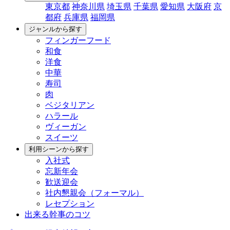
東京都
神奈川県
埼玉県
千葉県
愛知県
大阪府
京
都府
兵庫県
福岡県
ジャンルから探す
フィンガーフード
和食
洋食
中華
寿司
肉
ベジタリアン
ハラール
ヴィーガン
スイーツ
利用シーンから探す
入社式
忘新年会
歓送迎会
社内懇親会（フォーマル）
レセプション
出来る幹事のコツ