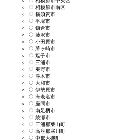
相模原市中央区
相模原市南区
横須賀市
平塚市
鎌倉市
藤沢市
小田原市
茅ヶ崎市
逗子市
三浦市
秦野市
厚木市
大和市
伊勢原市
海老名市
座間市
南足柄市
綾瀬市
三浦郡葉山町
高座郡寒川町
中郡大磯町