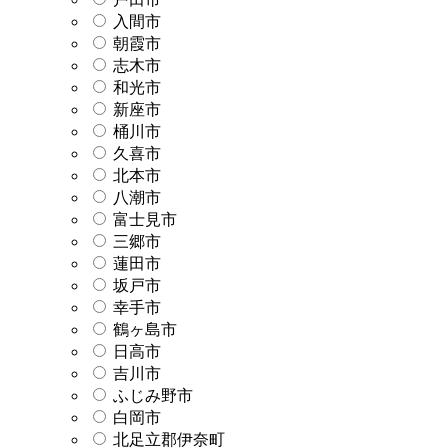
入間市
朝霞市
志木市
和光市
新座市
桶川市
久喜市
北本市
八潮市
富士見市
三郷市
蓮田市
坂戸市
幸手市
鶴ヶ島市
日高市
吉川市
ふじみ野市
白岡市
北足立郡伊奈町