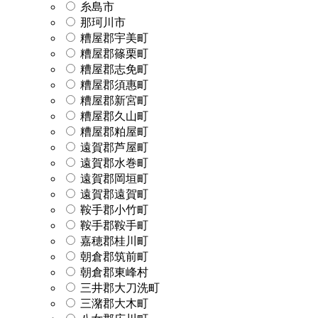
糸島市
那珂川市
糟屋郡宇美町
糟屋郡篠栗町
糟屋郡志免町
糟屋郡須惠町
糟屋郡新宮町
糟屋郡久山町
糟屋郡粕屋町
遠賀郡芦屋町
遠賀郡水巻町
遠賀郡岡垣町
遠賀郡遠賀町
鞍手郡小竹町
鞍手郡鞍手町
嘉穂郡桂川町
朝倉郡筑前町
朝倉郡東峰村
三井郡大刀洗町
三潴郡大木町