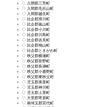
入間郡三芳町
入間郡毛呂山町
入間郡越生町
比企郡滑川町
比企郡嵐山町
比企郡小川町
比企郡川島町
比企郡吉見町
比企郡鳩山町
比企郡ときがわ町
秩父郡横瀬町
秩父郡皆野町
秩父郡長瀞町
秩父郡小鹿野町
秩父郡東秩父村
児玉郡美里町
児玉郡神川町
児玉郡上里町
大里郡寄居町
南埼玉郡宮代町