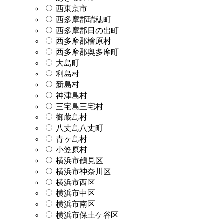
西東京市
西多摩郡瑞穂町
西多摩郡日の出町
西多摩郡檜原村
西多摩郡奥多摩町
大島町
利島村
新島村
神津島村
三宅島三宅村
御蔵島村
八丈島八丈町
青ヶ島村
小笠原村
横浜市鶴見区
横浜市神奈川区
横浜市西区
横浜市中区
横浜市南区
横浜市保土ケ谷区