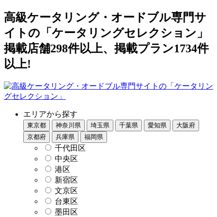
高級ケータリング・オードブル専門サ
イトの「ケータリングセレクション」
掲載店舗298件以上、掲載プラン1734件
以上!
エリアから探す
東京都
神奈川県
埼玉県
千葉県
愛知県
大阪府
京都府
兵庫県
福岡県
千代田区
中央区
港区
新宿区
文京区
台東区
墨田区