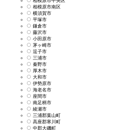
相模原市中央区
相模原市南区
横須賀市
平塚市
鎌倉市
藤沢市
小田原市
茅ヶ崎市
逗子市
三浦市
秦野市
厚木市
大和市
伊勢原市
海老名市
座間市
南足柄市
綾瀬市
三浦郡葉山町
高座郡寒川町
中郡大磯町