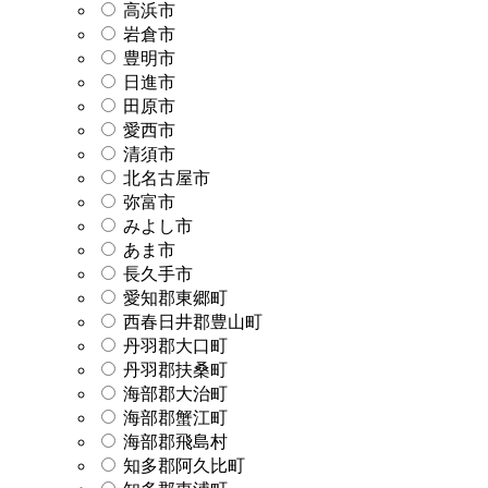
高浜市
岩倉市
豊明市
日進市
田原市
愛西市
清須市
北名古屋市
弥富市
みよし市
あま市
長久手市
愛知郡東郷町
西春日井郡豊山町
丹羽郡大口町
丹羽郡扶桑町
海部郡大治町
海部郡蟹江町
海部郡飛島村
知多郡阿久比町