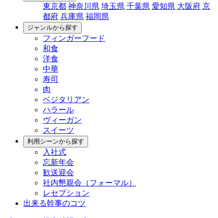
東京都
神奈川県
埼玉県
千葉県
愛知県
大阪府
京
都府
兵庫県
福岡県
ジャンルから探す
フィンガーフード
和食
洋食
中華
寿司
肉
ベジタリアン
ハラール
ヴィーガン
スイーツ
利用シーンから探す
入社式
忘新年会
歓送迎会
社内懇親会（フォーマル）
レセプション
出来る幹事のコツ