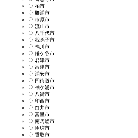
柏市
勝浦市
市原市
流山市
八千代市
我孫子市
鴨川市
鎌ケ谷市
君津市
富津市
浦安市
四街道市
袖ケ浦市
八街市
印西市
白井市
富里市
南房総市
匝瑳市
香取市