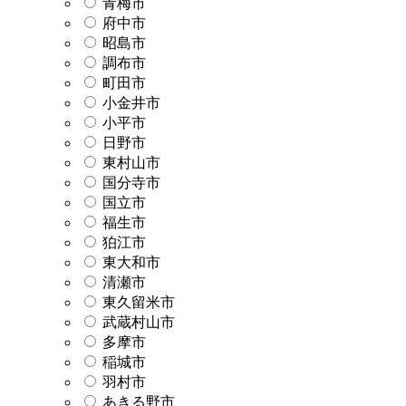
青梅市
府中市
昭島市
調布市
町田市
小金井市
小平市
日野市
東村山市
国分寺市
国立市
福生市
狛江市
東大和市
清瀬市
東久留米市
武蔵村山市
多摩市
稲城市
羽村市
あきる野市