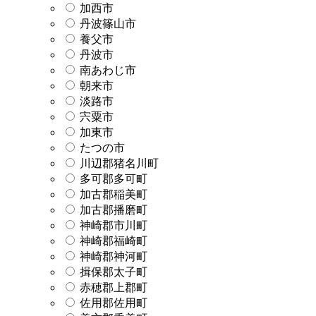
加西市
丹波篠山市
養父市
丹波市
南あわじ市
朝来市
淡路市
宍粟市
加東市
たつの市
川辺郡猪名川町
多可郡多可町
加古郡稲美町
加古郡播磨町
神崎郡市川町
神崎郡福崎町
神崎郡神河町
揖保郡太子町
赤穂郡上郡町
佐用郡佐用町