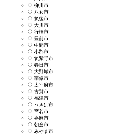
柳川市
八女市
筑後市
大川市
行橋市
豊前市
中間市
小郡市
筑紫野市
春日市
大野城市
宗像市
太宰府市
古賀市
福津市
うきは市
宮若市
嘉麻市
朝倉市
みやま市