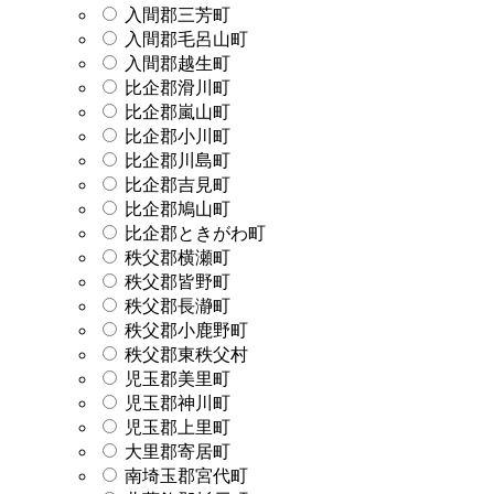
入間郡三芳町
入間郡毛呂山町
入間郡越生町
比企郡滑川町
比企郡嵐山町
比企郡小川町
比企郡川島町
比企郡吉見町
比企郡鳩山町
比企郡ときがわ町
秩父郡横瀬町
秩父郡皆野町
秩父郡長瀞町
秩父郡小鹿野町
秩父郡東秩父村
児玉郡美里町
児玉郡神川町
児玉郡上里町
大里郡寄居町
南埼玉郡宮代町