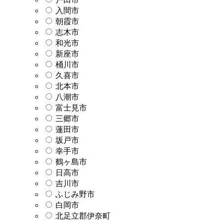
入間市
朝霞市
志木市
和光市
新座市
桶川市
久喜市
北本市
八潮市
富士見市
三郷市
蓮田市
坂戸市
幸手市
鶴ヶ島市
日高市
吉川市
ふじみ野市
白岡市
北足立郡伊奈町