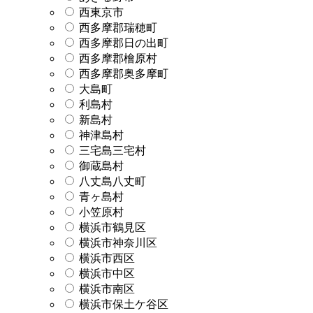
西東京市
西多摩郡瑞穂町
西多摩郡日の出町
西多摩郡檜原村
西多摩郡奥多摩町
大島町
利島村
新島村
神津島村
三宅島三宅村
御蔵島村
八丈島八丈町
青ヶ島村
小笠原村
横浜市鶴見区
横浜市神奈川区
横浜市西区
横浜市中区
横浜市南区
横浜市保土ケ谷区