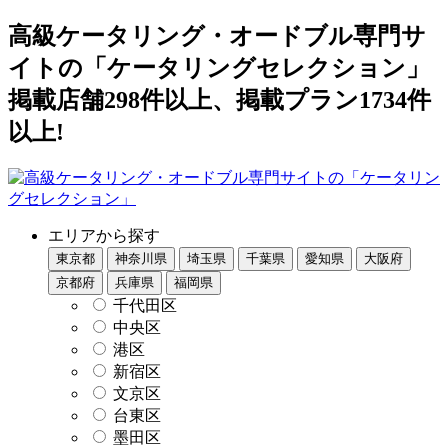
高級ケータリング・オードブル専門サ
イトの「ケータリングセレクション」
掲載店舗298件以上、掲載プラン1734件
以上!
エリアから探す
東京都
神奈川県
埼玉県
千葉県
愛知県
大阪府
京都府
兵庫県
福岡県
千代田区
中央区
港区
新宿区
文京区
台東区
墨田区