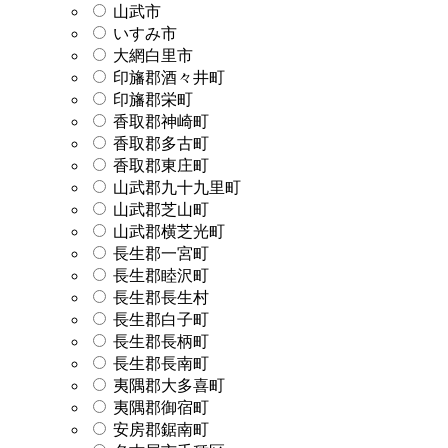
山武市
いすみ市
大網白里市
印旛郡酒々井町
印旛郡栄町
香取郡神崎町
香取郡多古町
香取郡東庄町
山武郡九十九里町
山武郡芝山町
山武郡横芝光町
長生郡一宮町
長生郡睦沢町
長生郡長生村
長生郡白子町
長生郡長柄町
長生郡長南町
夷隅郡大多喜町
夷隅郡御宿町
安房郡鋸南町