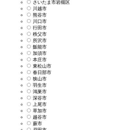
さいたま市岩槻区
川越市
熊谷市
川口市
行田市
秩父市
所沢市
飯能市
加須市
本庄市
東松山市
春日部市
狭山市
羽生市
鴻巣市
深谷市
上尾市
草加市
越谷市
蕨市
戸田市