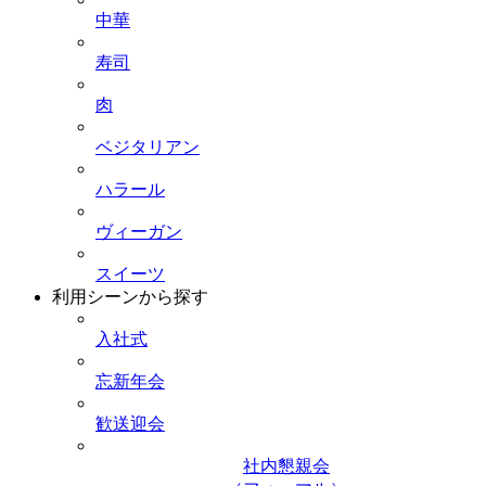
中華
寿司
肉
ベジタリアン
ハラール
ヴィーガン
スイーツ
利用シーンから探す
入社式
忘新年会
歓送迎会
社内懇親会